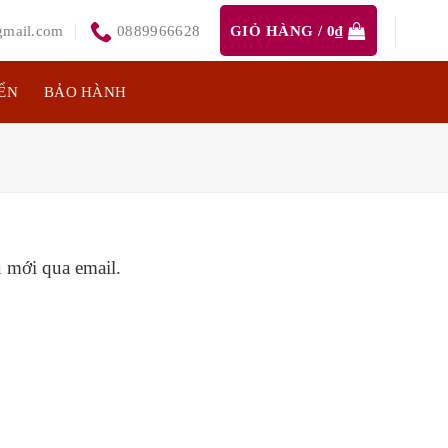
mail.com
0889966628
GIỎ HÀNG /
0
₫
ỂN
BẢO HÀNH
u mới qua email.