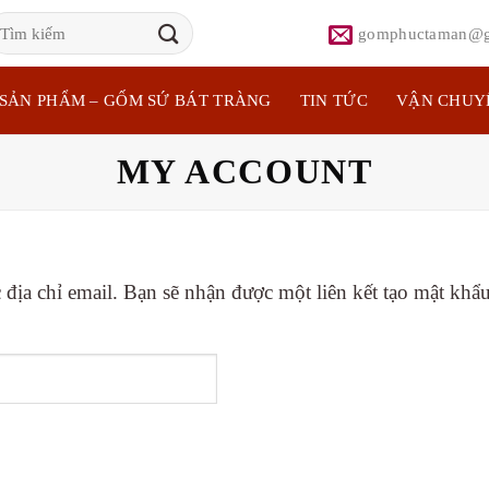
ìm
gomphuctaman@g
iếm:
SẢN PHẨM – GỐM SỨ BÁT TRÀNG
TIN TỨC
VẬN CHUY
MY ACCOUNT
ịa chỉ email. Bạn sẽ nhận được một liên kết tạo mật khẩ