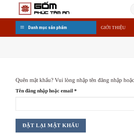
Skip
T
to
k
content
Danh mục sản phẩm
GIỚI THIỆU
Quên mật khẩu? Vui lòng nhập tên đăng nhập hoặc đ
Bắt
Tên đăng nhập hoặc email
*
buộc
ĐẶT LẠI MẬT KHẨU