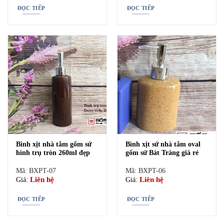
ĐỌC TIẾP
ĐỌC TIẾP
Bình xịt nhà tắm gốm sứ
Bình xịt sứ nhà tắm oval
cửa hàng bán bộ phụ kiện nhà tắm gốm sứ đẹp bát tràng cửa hàng bán
hình trụ tròn 260ml đẹp
gốm sứ Bát Tràng giá rẻ
bộ phụ kiện nhà tắm gốm sứ đẹp
Mã: BXPT-07
Mã: BXPT-06
Liên hệ
Liên hệ
Giá:
Giá:
ĐỌC TIẾP
ĐỌC TIẾP