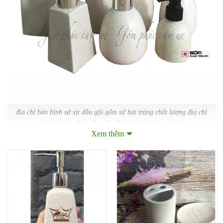
địa chỉ bán bình sứ xịt dầu gội gốm sứ bát tràng chất lượng địa chỉ
bán bình sứ xịt dầu gội gốm sứ bát tràng uy tín
Xem thêm
Bộ bình xịt nhà tắm bằng sứ là gì? Gồm những gì?
Bình xịt nhà tắm bằng sứ
hay còn gọi là
bình xịt gội
đầu
hay nước tắm. Với Thiết kế có dạng thân được
làm bằng gốm sứ với nhiều kích thước và hình dạng