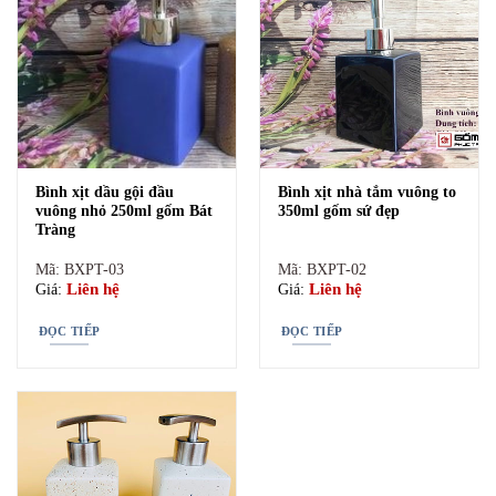
Bình xịt dầu gội đầu
Bình xịt nhà tắm vuông to
vuông nhỏ 250ml gốm Bát
350ml gốm sứ đẹp
Tràng
Mã: BXPT-03
Mã: BXPT-02
Liên hệ
Liên hệ
Giá:
Giá:
ĐỌC TIẾP
ĐỌC TIẾP
địa chỉ bán bình xịt nhà tắm màu nâu gốm sứ bát tràng địa chỉ bán
bình xịt nhà tắm màu nâu gốm bát tràng