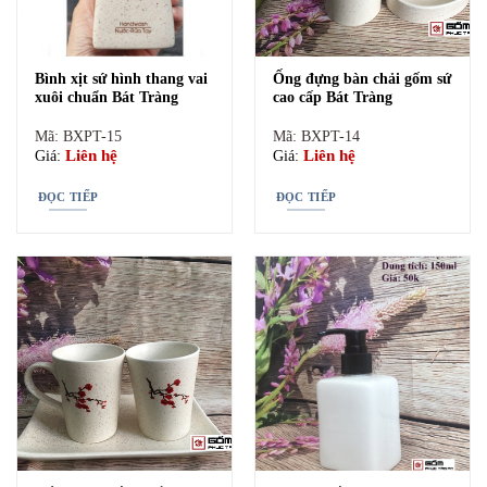
khác nhau. Có vòi xịt bằng inox dễ dàng xịt và tháo
lắp thay rửa.
Bình xịt sứ hình thang vai
Ống đựng bàn chải gốm sứ
xuôi chuẩn Bát Tràng
cao cấp Bát Tràng
Mã: BXPT-15
Mã: BXPT-14
Liên hệ
Liên hệ
Giá:
Giá:
ĐỌC TIẾP
ĐỌC TIẾP