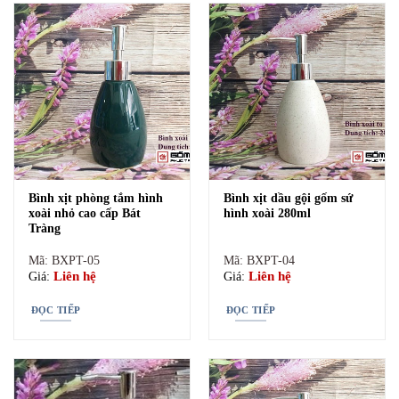
Bình xịt phòng tắm hình
Bình xịt dầu gội gốm sứ
xoài nhỏ cao cấp Bát
hình xoài 280ml
Tràng
Mã: BXPT-05
Mã: BXPT-04
Liên hệ
Liên hệ
Giá:
Giá:
địa chỉ bán bình xịt dầu gội sữa tắm gốm sứ bát tràng giá rẻ địa chỉ
ĐỌC TIẾP
ĐỌC TIẾP
bán bình xịt dầu gội sữa tắm gốm sứ bát tràng rẻ