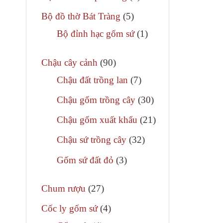
phẩm
sản
5
Bộ đồ thờ Bát Tràng
5
phẩm
sản
1
Bộ đỉnh hạc gốm sứ
1
phẩm
sản
90
phẩm
Chậu cây cảnh
90
sản
7
Chậu đất trồng lan
7
phẩm
sản
30
Chậu gốm trồng cây
30
phẩm
sản
21
Chậu gốm xuất khẩu
21
phẩm
sản
32
Chậu sứ trồng cây
32
phẩm
sản
3
Gốm sứ đất đỏ
3
phẩm
sản
27
phẩm
Chum rượu
27
sản
4
Cốc ly gốm sứ
4
phẩm
sản