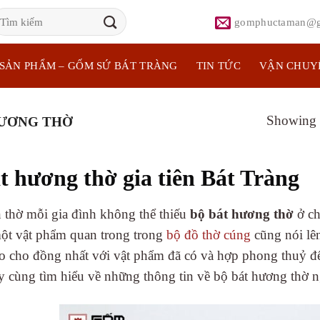
ìm
gomphuctaman@g
iếm:
SẢN PHẨM – GỐM SỨ BÁT TRÀNG
TIN TỨC
VẬN CHUY
Showing a
ƯƠNG THỜ
t hương thờ gia tiên Bát Tràng
 thờ mỗi gia đình không thể thiếu
bộ bát hương thờ
ở ch
một vật phẩm quan trong trong
bộ đồ thờ cúng
cũng nói lên
o cho đồng nhất với vật phẩm đã có và hợp phong thuỷ để g
 cùng tìm hiểu về những thông tin về bộ bát hương thờ n