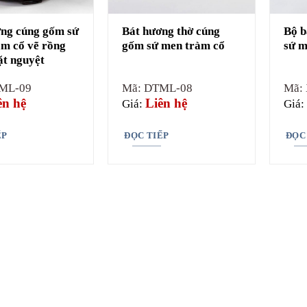
ng cúng gốm sứ
Bát hương thờ cúng
Bộ b
m cổ vẽ rồng
gốm sứ men tràm cổ
sứ m
t nguyệt
ML-09
Mã: DTML-08
Mã:
ên hệ
Liên hệ
Giá:
Giá:
ẾP
ĐỌC TIẾP
ĐỌC
Ý nghĩa bát hương thờ