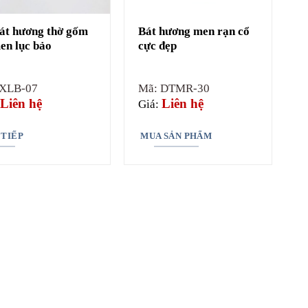
át hương thờ gốm
Bát hương men rạn cổ
en lục bảo
cực đẹp
 XLB-07
Mã: DTMR-30
Liên hệ
Liên hệ
Giá:
 TIẾP
MUA SẢN PHẨM
 cúng