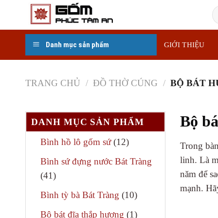
Skip
T
to
k
content
Danh mục sản phẩm
GIỚI THIỆU
TRANG CHỦ
/
ĐỒ THỜ CÚNG
/
BỘ BÁT H
Bộ bá
DANH MỤC SẢN PHẨM
12
Bình hồ lô gốm sứ
12
Trong bàn
sản
linh. Là 
Bình sứ đựng nước Bát Tràng
phẩm
năm để sa
41
41
mạnh. Hãy
sản
10
Bình tỳ bà Bát Tràng
10
phẩm
sản
1
Bộ bát đĩa thắp hương
1