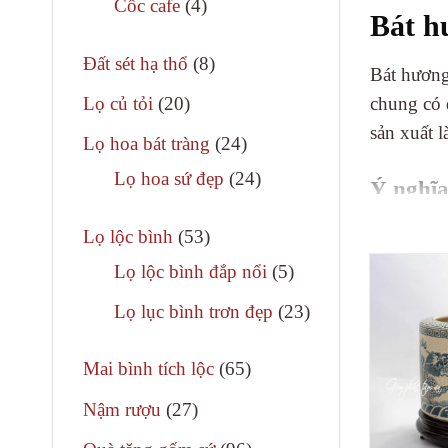
4
Cốc cafe
4
Bát h
phẩm
sản
8
phẩm
Đất sét hạ thổ
8
Bát hươn
sản
20
chung có 
Lọ củ tỏi
20
phẩm
sản
sản xuất l
24
Lọ hoa bát tràng
24
phẩm
sản
24
Lọ hoa sứ đẹp
24
Ý nghĩa
phẩm
sản
Đối với v
53
phẩm
Lọ lộc bình
53
3 bát hươ
sản
5
Lọ lộc bình đắp nổi
5
phẩm
sản
23
Lọ lục bình trơn đẹp
23
– Bát hươ
phẩm
sản
– Bát bên 
65
phẩm
Mai bình tích lộc
65
sản
– Bát hươ
27
Nậm rượu
27
phẩm
sản