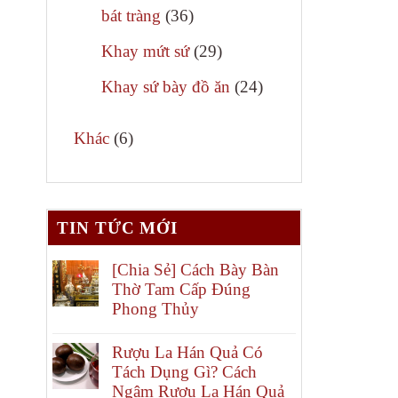
phẩm
36
bát tràng
36
– Bát hươ
sản
29
Khay mứt sứ
29
– Bát hươ
phẩm
sản
24
Khay sứ bày đồ ăn
24
Để phân lo
phẩm
sản
6
phẩm
Khác
6
– Bộ bát 
sản
– Bộ bát 
phẩm
TIN TỨC MỚI
Kích 
[Chia Sẻ] Cách Bày Bàn
Bát hương
Thờ Tam Cấp Đúng
phi 14cm,
Phong Thủy
bộ 3 bát h
Rượu La Hán Quả Có
Tách Dụng Gì? Cách
Ngâm Rượu La Hán Quả