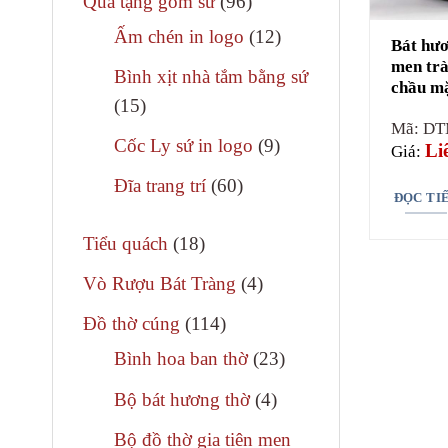
96
Quà tặng gốm sứ
96
phẩm
sản
12
Ấm chén in logo
12
Bát hươ
phẩm
sản
men trà
Bình xịt nhà tắm bằng sứ
chầu mặ
phẩm
15
15
Mã: DT
sản
9
Cốc Ly sứ in logo
9
Li
Giá:
phẩm
sản
60
Đĩa trang trí
60
ĐỌC TI
phẩm
sản
18
phẩm
Tiểu quách
18
sản
4
Vò Rượu Bát Tràng
4
phẩm
sản
114
Đồ thờ cúng
114
phẩm
sản
23
Bình hoa ban thờ
23
phẩm
sản
4
Bộ bát hương thờ
4
phẩm
sản
Bộ đồ thờ gia tiên men