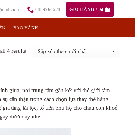
mail.com
0889966628
GIỎ HÀNG /
0
₫
ỂN
BẢO HÀNH
ll 4 results
ính giữa, nơi trung tâm gắn kết với thế giới tâm
 sự cẩn thận trong cách chọn lựa thay thế hàng
ia tăng tài lộc, tổ tiên phù hộ cho cháu con khoẻ
gay dưới đây nhé.