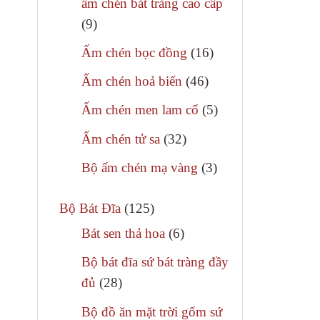
ấm chén bát tràng cao cấp
phẩm
9
9
sản
16
Ấm chén bọc đồng
16
phẩm
sản
46
Ấm chén hoả biến
46
phẩm
sản
5
Ấm chén men lam cổ
5
phẩm
sản
32
Ấm chén tử sa
32
phẩm
sản
3
Bộ ấm chén mạ vàng
3
phẩm
sản
125
phẩm
Bộ Bát Đĩa
125
– Bát hươ
sản
6
Bát sen thả hoa
6
– Bộ bát 
phẩm
sản
Bộ bát đĩa sứ bát tràng đầy
phẩm
– Bát hươ
28
đủ
28
sản
– Bộ bát 
Bộ đồ ăn mặt trời gốm sứ