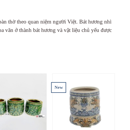
bàn thờ theo quan niệm người Việt. Bát hương nhì
oa văn ở thành bát hương và vật liệu chủ yếu được
 nơi mình sống luôn được đặt lên hàng đầu. Với bộ
New
ơn)