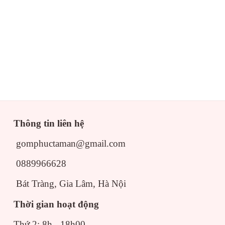
Thông tin liên hệ
gomphuctaman@gmail.com
0889966628
Bát Tràng, Gia Lâm, Hà Nội
Bộ đồ thờ 3 bát hương m
Thời gian hoạt động
Thứ 2: 8h - 18h00