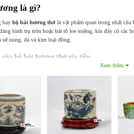
ương là gì?
g hay
bộ bát hương thờ
là vật phẩm quan trong nhất của 
dáng hình trụ tròn hoặc bát tô loe miệng, kín đáy có các h
à sứ nung, đá và kim loại đồng.
 của bộ bát hương thờ gia tiên
Xem thêm
ăn hoá người việt thì đạo thờ phụng tổ tiên và thần thánh
ng có ý nghĩa như sau:
ng chính giữa thờ thổ địa nơi mình sống (bát hương lớn h
phải đối diện với người thắp hương là thờ gia tiên
ng phía đôi diện là thờ bà Cô, ông Mãnh