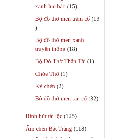
phẩm
15
xanh lục bảo
15
Sau khi bố
sản
được ứng 
Bộ đồ thờ men tràm cổ
13
phẩm
13
Bát h
sản
Bộ đồ thờ men xanh
phẩm
18
truyền thống
18
Mỗi vùng 
sản
điều này,
1
Bộ Đồ Thờ Thần Tài
1
phẩm
những loạ
sản
1
Chóe Thờ
1
phẩm
sản
2
Kỷ chén
2
phẩm
sản
32
Bộ đồ thờ men rạn cổ
32
phẩm
sản
125
phẩm
Bình hút tài lộc
125
sản
118
Ấm chén Bát Tràng
118
phẩm
sản