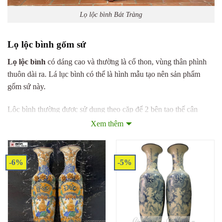
Lọ lộc bình Bát Tràng
Lọ lộc bình gốm sứ
Lọ lộc bình
có dáng cao và thường là cổ thon, vùng thân phình
thuôn dài ra. Lá lục bình có thể là hình mẫu tạo nên sản phẩm
gốm sứ này.
Lộc bình thường được sử dụng theo cặp để 2 bên tạo thế cân
xứng khi bố khí giữa kệ tivi hoặc bàn thờ gia tiên.
Xem thêm
Đây cũng được coi là một trong những pháp bảo để trang trí
phòng khách, phòng thờ tạo nên sự uy nghĩ, đẳng cấp cho gia
-6%
-5%
chủ.
Kích thước của lọ lộc bình là bao nhiêu
Việc sử dụng đôi
lọ lục bình Bát Tràng
này phụ thuộc vào không
gian nhà bạn. Việc bố trí sao cho phù hợp với kích thước phòng