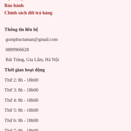
Bảo hành
ngăn cách giữa hũ tro và quách tiểu.
Chính sách đổi trả hàng
Điều đặc biệt của gốm phúc tâm an là
Thông tin liên hệ
chúng tôi có trộn kèm những hương liệu
gomphuctaman@gmail.com
cực kì quý tạo mùi thơm cho đất, tất cả
0889966628
đều được tư vấn đặc biệt theo những thầy
Bát Tràng, Gia Lâm, Hà Nội
phong thuỷ. Đây là điểm đặc biệt nhất,
tạo sự linh thiêng nhờ mùi hương của
gỗ
Thời gian hoạt động
ngọc Am
hay
Nước Thánh
ở Ngã Ba
Thứ 2: 8h - 18h00
Sông.
Thứ 3: 8h - 18h00
Thứ 4: 8h - 18h00
Đất hạ thổ bao gồm những loại nào?
Thứ 5: 8h - 18h00
Đất hạ thổ có nhiều loại chính vì vậy việc
Thứ 6: 8h - 18h00
chọn sản phẩm chất lượng, nếu như gia chủ
Thứ 7: 8h - 18h00