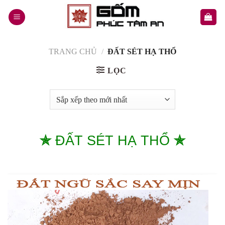
Skip
to
content
TRANG CHỦ
/
ĐẤT SÉT HẠ THỔ
LỌC
✯
ĐẤT SÉT HẠ THỔ
✯