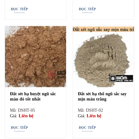
ĐỌC TIẾP
ĐỌC TIẾP
ĐỌC TIẾP
ĐỌC TIẾP
Đất sét hạ huyệt ngũ sắc
Đất sét hạ thổ ngũ sắc say
Đất sét hạ huyệt ngũ sắc
Đất sét hạ thổ ngũ sắc say
màu đỏ tốt nhất
mịn màu trắng
màu đỏ tốt nhất
mịn màu trắng
Mã: DSHT-05
Mã: DSHT-02
Mã: DSHT-05
Mã: DSHT-02
Liên hệ
Liên hệ
Giá:
Giá:
Liên hệ
Liên hệ
Giá:
Giá:
ĐỌC TIẾP
ĐỌC TIẾP
ĐỌC TIẾP
ĐỌC TIẾP