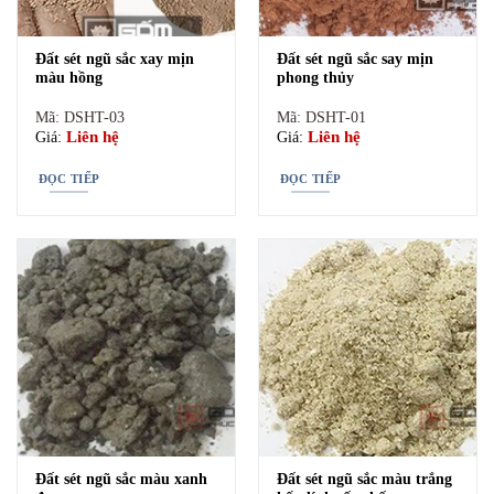
Mã: DSHT-03
Mã: DSHT-01
Liên hệ
Liên hệ
Giá:
Giá:
Đất sét ngũ sắc xay mịn
Đất sét ngũ sắc say mịn
màu hồng
phong thủy
ĐỌC TIẾP
ĐỌC TIẾP
Mã: DSHT-03
Mã: DSHT-01
Liên hệ
Liên hệ
Giá:
Giá:
ĐỌC TIẾP
ĐỌC TIẾP
Đất sét ngũ sắc màu xanh
Đất sét ngũ sắc màu trắng
đen
kết dính tốt nhất
Mã: DSHT-09
Mã: DSHT-08
Đất sét ngũ sắc màu xanh
Đất sét ngũ sắc màu trắng
Liên hệ
Liên hệ
Giá:
Giá: