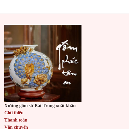
Tư vấn lựa chọn đất hạ thổ -
đất cải táng tốt nhất
Quý khách đang cần mua
đất sét hạ thổ
cải táng
và cân nhắc xem đâu là đơn vị uy tín trên thị
trường. Đây là đất tâm linh nên Gốm Phúc Tâm
An luôn luôn làm sao làm tốt nhất, chất lượng
nhất để giúp một phần nhỏ trong gia đình của
quý khách.
Đất sét hạ thổ gốm Bát Tràng là gì?
Xưởng gốm sứ Bát Tràng xuất khẩu
Đất sét hạ thổ
là đất sét được khai thác từ
Giới thiệu
đất thiên nhiên. Sau khi tái chế sẽ được sử
Thanh toán
dụng để lấp dưới mộ người đã mất hoặc
Vận chuyển