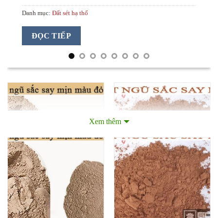
Danh mục:
Đất sét hạ thổ
ĐỌC TIẾP
Xem thêm
Đất sét ngũ sắc xay mịn
Đất sét ngũ sắc say mịn
màu hồng
phong thủy