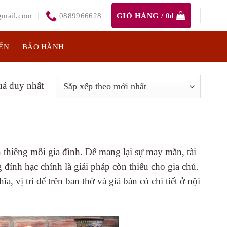
mail.com
0889966628
GIỎ HÀNG /
0
₫
ỂN
BẢO HÀNH
quả duy nhất
h thiêng mỗi gia đình. Để mang lại sự may mắn, tài
 đỉnh hạc chính là giải pháp còn thiếu cho gia chủ.
, vị trí để trên ban thờ và giá bán có chi tiết ở nội