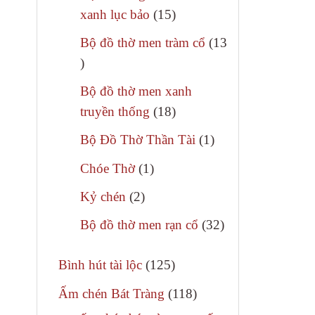
phẩm
15
xanh lục bảo
15
sản
Bộ đồ thờ men tràm cổ
13
phẩm
13
sản
Bộ đồ thờ men xanh
phẩm
18
truyền thống
18
sản
1
Bộ Đồ Thờ Thần Tài
1
phẩm
sản
1
Chóe Thờ
1
phẩm
sản
2
Kỷ chén
2
phẩm
sản
32
Bộ đồ thờ men rạn cổ
32
phẩm
sản
Sự hài ho
125
phẩm
Bình hút tài lộc
125
chồng thu
sản
118
Ấm chén Bát Tràng
118
thuỷ cùng
phẩm
sản