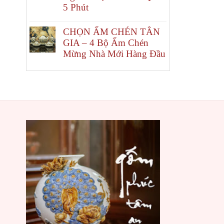
5 Phút
CHỌN ẤM CHÉN TÂN
GIA – 4 Bộ Ấm Chén
Mừng Nhà Mới Hàng Đầu
Kích th
Tuỳ vào
b
thước phù
– Đỉnh h
– Đỉnh h
– Đỉnh h
– Đỉnh h
– Đỉnh h