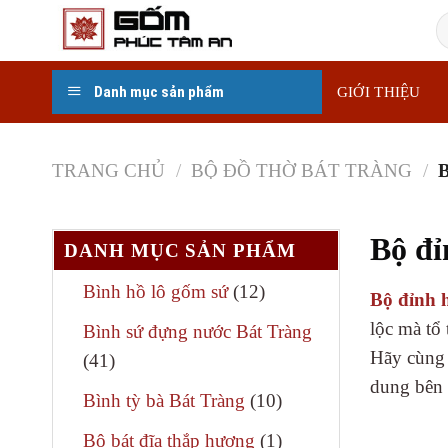
Skip
T
to
k
content
Danh mục sản phẩm
GIỚI THIỆU
TRANG CHỦ
/
BỘ ĐỒ THỜ BÁT TRÀNG
/
B
Bộ đỉ
DANH MỤC SẢN PHẨM
12
Bình hồ lô gốm sứ
12
Bộ đỉnh 
sản
lộc mà tổ 
Bình sứ đựng nước Bát Tràng
phẩm
Hãy cùng x
41
41
dung bên 
sản
10
Bình tỳ bà Bát Tràng
10
phẩm
sản
1
Bộ bát đĩa thắp hương
1