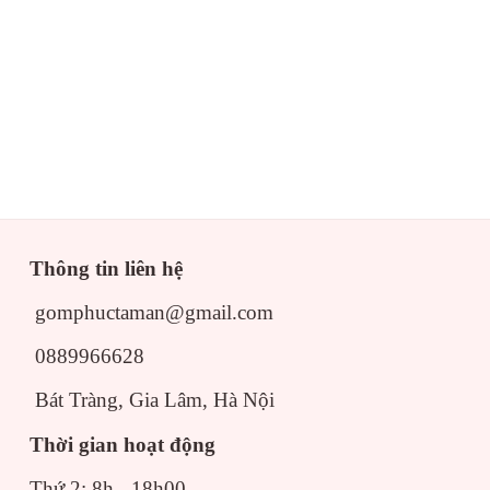
Bộ đỉnh hạc gốm sứ men 
ước bộ đỉnh hạc gốm sứ
ộ đồ thờ cúng Bát Tràng
mà gia chủ đã mua mà cần một b
 hợp. Dưới đây là các kích thước bộ đỉnh hạc gốm sứ phổ 
Thông tin liên hệ
ạc 40cm
gomphuctaman@gmail.com
ạc 45cm
0889966628
ạc 55cm
Bát Tràng, Gia Lâm, Hà Nội
ạc 65cm
Thời gian hoạt động
ạc 75cm
Thứ 2: 8h - 18h00