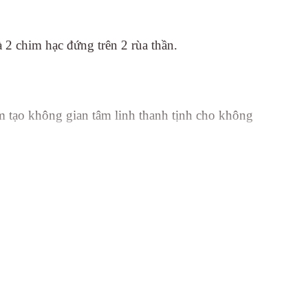
.
2 chim hạc đứng trên 2 rùa thần.
 tạo không gian tâm linh thanh tịnh cho không
 cùng sự hài hoà cân bằng của trời đất đại diện là
g nước nhớ nguồn, ăn quả nhớ kẻ trồng cây và tiếp
 họ, nghĩa trang, chùa chiền,…. với mục đích chính