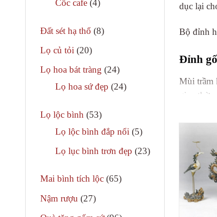
4
Cốc cafe
4
dục lại c
phẩm
sản
8
phẩm
Đất sét hạ thổ
8
Bộ đỉnh h
sản
20
Lọ củ tỏi
20
Đỉnh g
phẩm
sản
24
Lọ hoa bát tràng
24
phẩm
Mùi trầm 
sản
24
Lọ hoa sứ đẹp
24
gian thờ 
phẩm
sản
53
phẩm
Lọ lộc bình
53
Thờ phụng
sản
5
Lọ lộc bình đắp nổi
5
hạc và rù
phẩm
sản
tục kiến 
23
Lọ lục bình trơn đẹp
23
phẩm
sản
Đỉnh được
65
phẩm
Mai bình tích lộc
65
là đốt tr
sản
27
Nậm rượu
27
phẩm
sản
Hạc gố