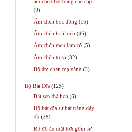
ấm chén bát tràng cao cấp
Bộ đỉ
phẩm
9
9
sản
16
Ấm chén bọc đồng
16
Các loạ
phẩm
sản
46
Ấm chén hoả biến
46
– Bộ tam 
phẩm
sản
5
Ấm chén men lam cổ
5
– Bộ đỉnh 
phẩm
sản
32
Ấm chén tử sa
32
– Bộ đỉnh
phẩm
sản
3
Bộ ấm chén mạ vàng
3
– Bộ đỉnh
phẩm
sản
– Bộ đỉnh
125
phẩm
Bộ Bát Đĩa
125
sản
6
Bát sen thả hoa
6
phẩm
sản
Bộ bát đĩa sứ bát tràng đầy
phẩm
28
đủ
28
sản
Bộ đồ ăn mặt trời gốm sứ