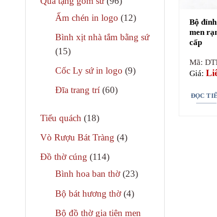
96
Quà tặng gốm sứ
96
phẩm
sản
12
Ấm chén in logo
12
Đại điểu, 
Bộ đỉnh
phẩm
sản
men rạn
minh tuệ 
Bình xịt nhà tắm bằng sứ
cấp
phẩm
hướng tình
15
15
Mã: DT
sản
9
Cốc Ly sứ in logo
9
Li
Giá:
Làm được 
phẩm
sản
bộ gia mô
60
Đĩa trang trí
60
ĐỌC TI
phẩm
sản
Linh quy đ
18
phẩm
Tiểu quách
18
sản
4
Vò Rượu Bát Tràng
4
phẩm
sản
114
Đồ thờ cúng
114
phẩm
sản
23
Bình hoa ban thờ
23
phẩm
sản
4
Bộ bát hương thờ
4
phẩm
sản
Bộ đồ thờ gia tiên men