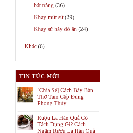
phẩm
36
bát tràng
36
sản
29
Khay mứt sứ
29
phẩm
sản
24
Khay sứ bày đồ ăn
24
phẩm
sản
6
phẩm
Khác
6
sản
phẩm
TIN TỨC MỚI
[Chia Sẻ] Cách Bày Bàn
Thờ Tam Cấp Đúng
Phong Thủy
Rượu La Hán Quả Có
Tách Dụng Gì? Cách
Ngâm Rượu La Hán Quả