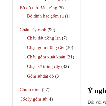
phẩm
sản
5
Bộ đồ thờ Bát Tràng
5
phẩm
sản
1
Bộ đỉnh hạc gốm sứ
1
phẩm
sản
90
phẩm
Chậu cây cảnh
90
sản
7
Chậu đất trồng lan
7
phẩm
sản
30
Chậu gốm trồng cây
30
phẩm
sản
21
Chậu gốm xuất khẩu
21
phẩm
sản
32
Chậu sứ trồng cây
32
phẩm
sản
3
Gốm sứ đất đỏ
3
phẩm
sản
Ý ngh
27
phẩm
Chum rượu
27
sản
4
Cốc ly gốm sứ
4
Đối với v
phẩm
sản