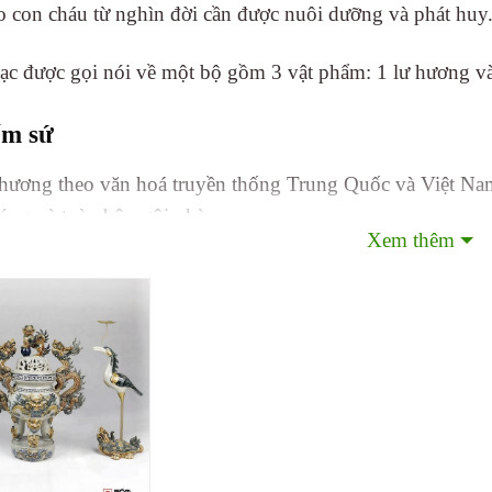
ho con cháu từ nghìn đời cần được nuôi dưỡng và phát huy
ạc được gọi nói về một bộ gồm 3 vật phẩm: 1 lư hương và 
ốm sứ
hương theo văn hoá truyền thống Trung Quốc và Việt Nam
cúng và toàn bộ ngôi nhà.
Xem thêm
 tưởng nhớ tổ tiên trong mùi thơm làn khói trầm từ đỉnh sứ
a. Sự linh thiêng và uy nghiêm dăn dạy con cháu phải uốn
tạo những nền móng mới cho con cháu sau nay.
 sử dụng phổ biến trong nhà thờ, đài tưởng niệm, nhà thờ
ầm thay cho các loại hương vòng thay hương nén.
m sứ