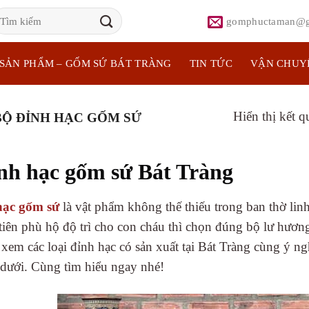
ìm
gomphuctaman@g
iếm:
SẢN PHẨM – GỐM SỨ BÁT TRÀNG
TIN TỨC
VẬN CHUY
Hiển thị kết 
Ộ ĐỈNH HẠC GỐM SỨ
nh hạc gốm sứ Bát Tràng
hạc gốm sứ
là vật phẩm không thế thiếu trong ban thờ lin
tiên phù hộ độ trì cho con cháu thì chọn đúng bộ lư hương
em các loại đỉnh hạc có sản xuất tại Bát Tràng cùng ý nghĩa
dưới. Cùng tìm hiểu ngay nhé!