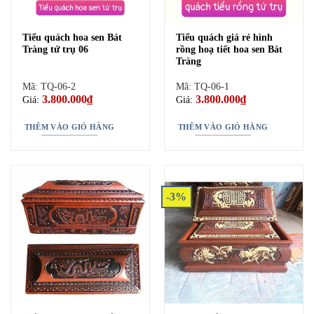
thường nhỏ hơn so với quách.
Tiểu quách hoa sen Bát
Tiểu quách giá rẻ hình
Tràng tứ trụ 06
rồng hoạ tiết hoa sen Bát
Tràng
Mã: TQ-06-2
Mã: TQ-06-1
3.800.000
₫
3.800.000
₫
Giá:
Giá:
THÊM VÀO GIỎ HÀNG
THÊM VÀO GIỎ HÀNG
-3%