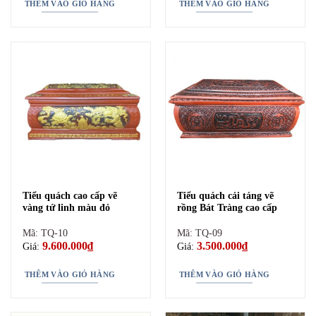
7.000.000₫.
là:
THÊM VÀO GIỎ HÀNG
THÊM VÀO GIỎ HÀNG
6.500.000₫.
– Được làm từ nguyên liệu đất đỏ không phủ men
– Màu sắc nhận biết nâu hoặc màu đen cánh dán
– Nhiệt độ nung thấp hơn là 1200 độ C
– Độ cứng cáp hơn hẳn quách tiểu sứ
– Cân nặng 70 – 100kg nặng hơn nhiều so với tiểu sứ
Tiểu quách men sứ
Tiểu quách cao cấp vẽ
Tiểu quách cải táng vẽ
vàng tứ linh màu đỏ
rồng Bát Tràng cao cấp
Mã: TQ-10
Mã: TQ-09
9.600.000
₫
3.500.000
₫
Giá:
Giá:
THÊM VÀO GIỎ HÀNG
THÊM VÀO GIỎ HÀNG