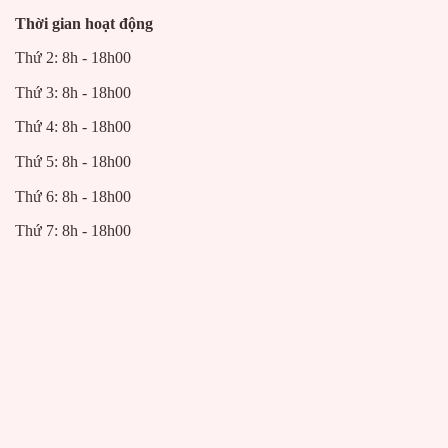
nhiều truyền thuyết hay được ông cha sử dụng rất nhiều.
Thời gian hoạt động
Thứ 2: 8h - 18h00
Thứ 3: 8h - 18h00
Thứ 4: 8h - 18h00
Thứ 5: 8h - 18h00
Thứ 6: 8h - 18h00
Thứ 7: 8h - 18h00
Bộ tiểu quách đẹp chuẩn chất lượng cao
Các bức họa được khắc nét tỉ mỉ trên từng bộ
quách tiểu
.
Các đường vân đường mây, đều được được chạm khắc