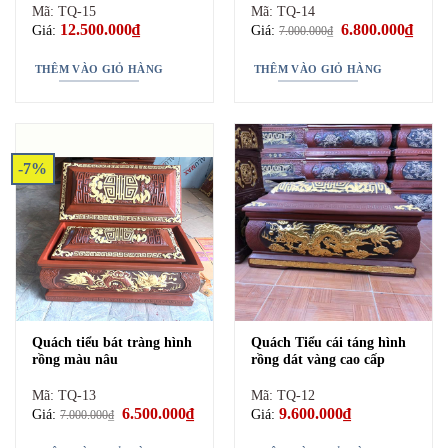
Mã: TQ-15
Mã: TQ-14
12.500.000
₫
Giá
6.800.000
₫
Giá
Giá:
Giá:
7.000.000
₫
gốc
hiện
là:
tại
7.000.000₫.
là:
THÊM VÀO GIỎ HÀNG
THÊM VÀO GIỎ HÀNG
6.800
-7%
Quách tiểu bát tràng hình
Quách Tiểu cái táng hình
rồng màu nâu
rồng dát vàng cao cấp
Mã: TQ-13
Mã: TQ-12
Quách tiểu sành Bát Tràng (gốm đất đỏ)
Giá
6.500.000
₫
Giá
9.600.000
₫
Giá:
Giá:
7.000.000
₫
gốc
hiện
là:
tại