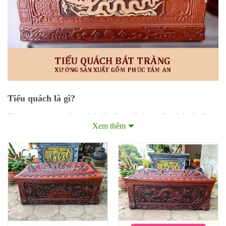
Tiểu quách là gì?
Trong quan, ngoài quách là câu nói được ông bà tổ tiên
Xem thêm
ta truyền lại từ bao ngày nay.
Quách
là hòm đựng hài cốt giống như quan tài. Được
làm bằng vật phẩm bền không bị hỏng bảo vệ hài cốt
dưới tác động của môi trường.
Tiểu
thì được nằm bên trong
quách
.
Đây chính là nơi
đựng hài cốt, tro cốt cất vào trong. Kích thước tiểu