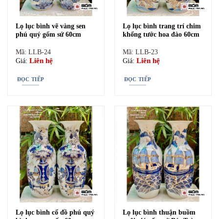
Lọ lục bình vẽ vàng sen
Lọ lục bình trang trí chim
phú quý gốm sứ 60cm
khổng tước hoa đào 60cm
Mã: LLB-24
Mã: LLB-23
Liên hệ
Liên hệ
Giá:
Giá:
ĐỌC TIẾP
ĐỌC TIẾP
Bình hoa trên bàn thờ vàng sen phú quý
Lọ lục bình cổ đồ phú quý
Lọ lục bình thuận buồm