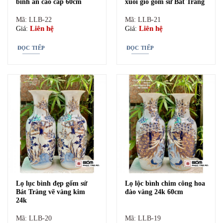
bình an cao cấp 60cm
xuôi gió gốm sứ Bát Tràng
–
Lọ hoa thờ hoạ tiết chim khổng tước
: Cũng với 2 tông chủ
Mã: LLB-22
Mã: LLB-21
đạo trên nền men sứ trắng hoặc ngả vàng là xanh lam và điểm
Liên hệ
Liên hệ
Giá:
Giá:
vàng kim. Linh điểu trở nên có thần hơn bao giờ hết dưới bàn tay
điêu luyện của người nghệ nhân..
ĐỌC TIẾP
ĐỌC TIẾP
Lọ lục bình đẹp gốm sứ
Lọ lộc bình chim công hoa
Bát Tràng vẽ vàng kim
đào vàng 24k 60cm
24k
Mã: LLB-20
Mã: LLB-19