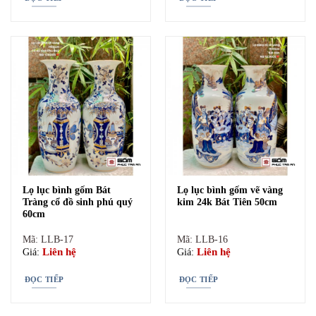
Lọ hoa thờ thuận buồm xuôi gió
Lọ lục bình gốm Bát
Lọ lục bình gốm vẽ vàng
Tràng cổ đồ sinh phú quý
kim 24k Bát Tiên 50cm
60cm
–
Bình hoa thờ tam đa phúc lộc thọ
: Hạnh phúc, Tiền Tài, Tuổi
thọ là những gì mà gia chủ khi mua bình này mong muốn cho cả
Mã: LLB-17
Mã: LLB-16
Liên hệ
Liên hệ
Giá:
Giá:
gia đình. Cầu gia tiên phù hộ cho gia đình được viên mãn đủ đầy.
ĐỌC TIẾP
ĐỌC TIẾP