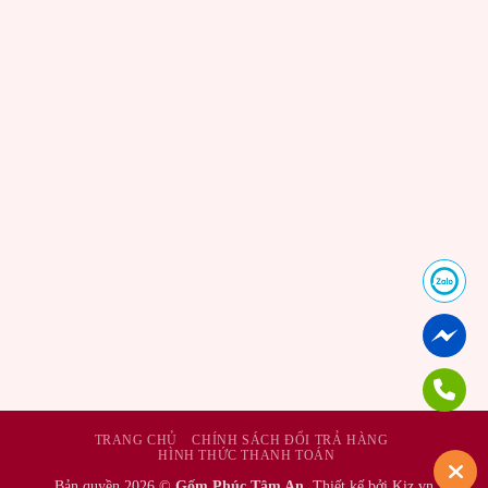
Gốm Phúc Tâm An là đơn vị sản xuất các mẫu bình hoa, lọ hoa
thắp hương cùng rất nhiều sản phẩm gốm sứ khác với nhiều năm
kinh nghiệm. Điểm nổi bật và uy tín khi chọn mua tại đây:
– Sản xuất và phân phối trong nước và xuất khẩu
– Cung ứng cho nhiều đại lý, cửa hàng bán gốm sứ tại miền bắc,
Bình Dương và TpHCM
– Trên 50 thợ thủ công lành nghề, đảm bảo cho ra các sản phẩm
chất lượng và tinh xảo tỉ mỉ.
– Chính sách bán hàng rõ ràng, bảo hành đổi tra nhanh chóng khi
có lỗi.
Với những yếu tố trên thì bạn còn chần chờ gì nữa, hãy liên hệ
ngay Tổng Đài 0889 966 628 để được tư vấn về các mẫu
bình
hoa bàn thờ
đẹp nhất.
TRANG CHỦ
CHÍNH SÁCH ĐỔI TRẢ HÀNG
HÌNH THỨC THANH TOÁN
Bản quyền 2026 ©
Gốm Phúc Tâm An
, Thiết kế bởi Kiz.vn