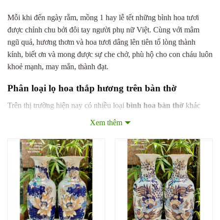
Mỗi khi đến ngày rằm, mồng 1 hay lễ tết những bình hoa tươi
được chỉnh chu bởi đôi tay người phụ nữ Việt. Cùng với mâm
ngũ quả, hương thơm và hoa tươi dâng lên tiên tổ lòng thành
kính, biết ơn và mong được sự che chở, phù hộ cho con cháu luôn
khoẻ mạnh, may mắn, thành đạt.
Phân loại lọ hoa thắp hương trên bàn thờ
Trên thị trường hiện nay có nhiều loại
bình hoa bàn thờ
khác
nhau phụ thuộc vào chủ yếu vào màu men, kiểu dáng. Và dưới
Xem thêm
đây là những mẫu lọ hoa thờ được ưa chuộng nhất:
–
Bình hoa trên bàn thờ vàng sen phú quý:
Trên nền men
trắng sứ là những hoạ tiết được thiết kế tinh xảo giữa màu sắc
xanh lam và điểm viền vàng mang vẻ sang trọng , tôn lên ban thờ
của gia chủ.