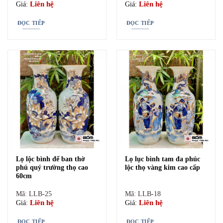
Liên hệ
Liên hệ
Giá:
Giá:
ĐỌC TIẾP
ĐỌC TIẾP
Bình hoa thắp hương vẽ chim khổng tước
–
Bình hoa thắp hương thuận buồm xuôi gió
: Biểu tượng
thuộn buồm xuôi gió tựa như một lời thỉnh cầu, một mong muốn
tổ tiên phù hộ độ trì, che trở cho cháu con thuận buồm xuôi gió.
Lọ lộc bình để ban thờ
Lọ lục bình tam đa phúc
phú quý trường thọ cao
lộc thọ vàng kim cao cấp
60cm
Mã: LLB-25
Mã: LLB-18
Liên hệ
Liên hệ
Giá:
Giá:
ĐỌC TIẾP
ĐỌC TIẾP