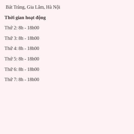
Bát Tràng, Gia Lâm, Hà Nội
Thời gian hoạt động
Thứ 2: 8h - 18h00
Thứ 3: 8h - 18h00
Thứ 4: 8h - 18h00
Thứ 5: 8h - 18h00
Thứ 6: 8h - 18h00
Thứ 7: 8h - 18h00
Vị trí đặt bình hoa cao 60cm trên bàn thờ
Địa chỉ mua bình hoa bàn thờ Bát Tràng uy tín
Trong trường hợp bạn làm vỡ bể
bình hoa bàn thờ
hay bạn là
cửa hàng bán gốm sứ thì nên mua lẻ ở đâu uy tín?