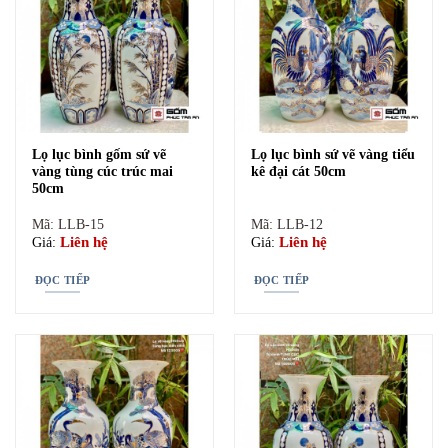
cuộc sống nhẹ nhàng, cuộc sống hạnh phúc như tiên mà con cháu
luôn mong cầu cho cả gia đình.
Lọ lục bình gốm sứ vẽ
Lọ lục bình sứ vẽ vàng tiểu
vàng tùng cúc trúc mai
kê đại cát 50cm
50cm
Mã: LLB-15
Mã: LLB-12
Liên hệ
Liên hệ
Giá:
Giá:
ĐỌC TIẾP
ĐỌC TIẾP