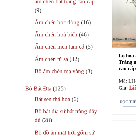
ấm chén bát tràng cao cấp
phẩm
9
9
sản
16
Ấm chén bọc đồng
16
phẩm
sản
46
Ấm chén hoả biến
46
phẩm
sản
5
Ấm chén men lam cổ
5
phẩm
sản
Lọ hoa 
32
Ấm chén tử sa
32
Tràng m
phẩm
sản
cao cấp
3
Bộ ấm chén mạ vàng
3
phẩm
sản
Mã: LH
Li
Giá:
125
phẩm
Bộ Bát Đĩa
125
sản
6
Bát sen thả hoa
6
ĐỌC TI
phẩm
sản
Bộ bát đĩa sứ bát tràng đầy
phẩm
28
đủ
28
sản
Bộ đồ ăn mặt trời gốm sứ