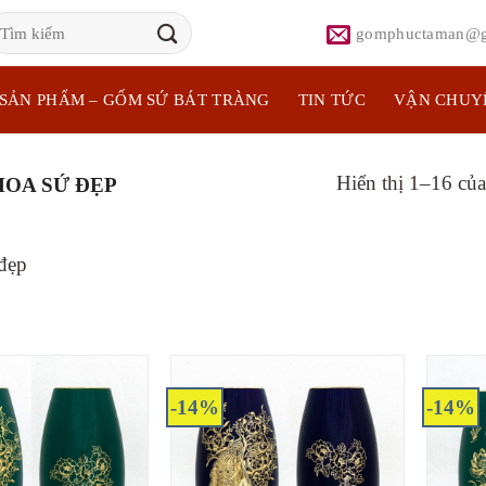
ìm
gomphuctaman@g
iếm:
SẢN PHẨM – GỐM SỨ BÁT TRÀNG
TIN TỨC
VẬN CHUY
Hiển thị 1–16 của
HOA SỨ ĐẸP
 đẹp
-14%
-14%