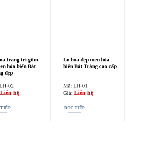
oa trang trí gốm
Lọ hoa đẹp men hỏa
en hỏa biến Bát
biến Bát Tràng cao cấp
g đẹp
 LH-02
Mã: LH-01
Liên hệ
Liên hệ
Giá:
 TIẾP
ĐỌC TIẾP