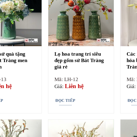
sứ quà tặng
Lọ hoa trang trí siêu
Các 
t Tràng men
đẹp gốm sứ Bát Tràng
hỏa 
n
giá rẻ
Tràn
-13
Mã: LH-12
Mã: 
ên hệ
Liên hệ
Giá:
Giá:
ẾP
ĐỌC TIẾP
ĐỌC