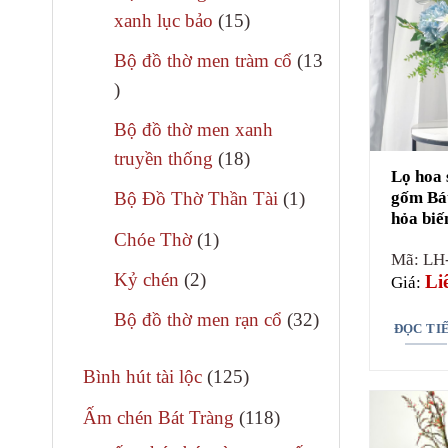
phẩm
15
xanh lục bảo
15
sản
Bộ đồ thờ men tràm cổ
13
phẩm
13
sản
Bộ đồ thờ men xanh
phẩm
18
truyền thống
18
Lọ hoa 
sản
1
gốm Bá
Bộ Đồ Thờ Thần Tài
1
phẩm
hỏa biế
sản
1
Chóe Thờ
1
phẩm
Mã: LH
sản
2
Kỷ chén
2
Li
Giá:
phẩm
sản
32
Bộ đồ thờ men rạn cổ
32
ĐỌC TI
phẩm
sản
125
phẩm
Bình hút tài lộc
125
sản
118
Ấm chén Bát Tràng
118
phẩm
sản