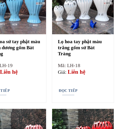
oa sứ tay phật màu
Lọ hoa tay phật màu
 dương gốm Bát
trắng gốm sứ Bát
ng
Tràng
 LH-19
Mã: LH-18
Liên hệ
Liên hệ
Giá:
 TIẾP
ĐỌC TIẾP