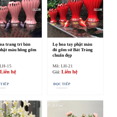
oa trang trí bàn
Lọ hoa tay phật màu
phật màu hồng gốm
đỏ gốm sứ Bát Tràng
chuẩn đẹp
 LH-15
Mã: LH-21
Liên hệ
Liên hệ
Giá:
 TIẾP
ĐỌC TIẾP