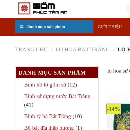
Skip
T
to
k
content
Danh mục sản phẩm
GIỚI THIỆU
TRANG CHỦ
/
LỌ HOA BÁT TRÀNG
/
LỌ 
lọ hoa sứ
DANH MỤC SẢN PHẨM
12
Bình hồ lô gốm sứ
12
sản
Bình sứ đựng nước Bát Tràng
phẩm
41
41
-14%
sản
10
Bình tỳ bà Bát Tràng
10
phẩm
sản
1
Bộ bát đĩa thắp hương
1