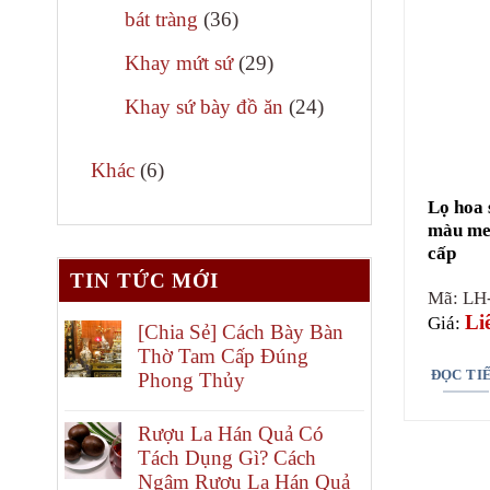
phẩm
36
bát tràng
36
sản
29
Khay mứt sứ
29
phẩm
sản
24
Khay sứ bày đồ ăn
24
phẩm
sản
6
phẩm
Khác
6
sản
Lọ hoa 
màu men
phẩm
cấp
TIN TỨC MỚI
Mã: LH
Li
Giá:
[Chia Sẻ] Cách Bày Bàn
Thờ Tam Cấp Đúng
ĐỌC TI
Phong Thủy
Rượu La Hán Quả Có
Tách Dụng Gì? Cách
Ngâm Rượu La Hán Quả