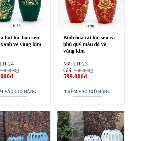
oa hút lộc hoa sen
Bình hoa tài lộc sen cá
xanh vẽ vàng kim
phú quý màu đỏ vẽ
vàng kim
 LH-24
Mã: LH-23
Giá:
700.000
₫
700.000
₫
Giá
Giá
Giá
.000
₫
599.000
₫
hiện
gốc
hiện
tại
là:
tại
000₫.
là:
700.000₫.
là:
M VÀO GIỎ HÀNG
THÊM VÀO GIỎ HÀNG
599.000₫.
599.000₫.