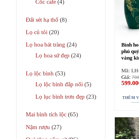
4
Cốc cafe
4
phẩm
sản
8
phẩm
Đất sét hạ thổ
8
sản
20
Lọ củ tỏi
20
phẩm
sản
24
Lọ hoa bát tràng
24
Bình ho
phẩm
phú quý
sản
24
Lọ hoa sứ đẹp
24
vàng k
phẩm
sản
Mã: LH
53
phẩm
Lọ lộc bình
53
Giá:
700
sản
Giá
599.00
5
Lọ lộc bình đắp nổi
5
gốc
phẩm
là:
sản
23
Lọ lục bình trơn đẹp
23
700.000
THÊM V
phẩm
sản
65
phẩm
Mai bình tích lộc
65
sản
27
Nậm rượu
27
phẩm
sản