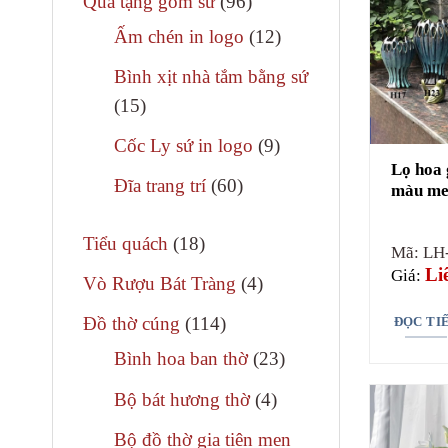
96
Quà tặng gốm sứ
96
phẩm
sản
12
Ấm chén in logo
12
phẩm
sản
Bình xịt nhà tắm bằng sứ
phẩm
15
15
sản
9
Cốc Ly sứ in logo
9
phẩm
Lọ hoa 
sản
60
Đĩa trang trí
60
màu me
phẩm
sản
18
phẩm
Tiểu quách
18
Mã: LH
sản
Li
Giá:
4
Vò Rượu Bát Tràng
4
phẩm
sản
114
Đồ thờ cúng
114
ĐỌC TI
phẩm
sản
23
Bình hoa ban thờ
23
phẩm
sản
4
Bộ bát hương thờ
4
phẩm
sản
Bộ đồ thờ gia tiên men