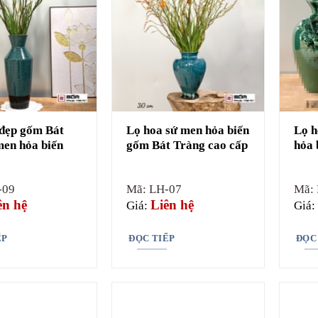
đẹp gốm Bát
Lọ hoa sứ men hỏa biến
Lọ h
en hỏa biến
gốm Bát Tràng cao cấp
hỏa 
-09
Mã: LH-07
Mã:
ên hệ
Liên hệ
Giá:
Giá:
ẾP
ĐỌC TIẾP
ĐỌC