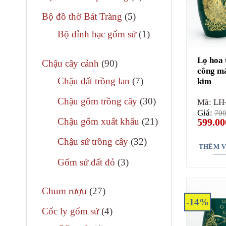
phẩm
sản
5
Bộ đồ thờ Bát Tràng
5
phẩm
sản
1
Bộ đỉnh hạc gốm sứ
1
phẩm
sản
Lọ hoa 
90
phẩm
Chậu cây cảnh
90
công mà
sản
7
Chậu đất trồng lan
7
kim
phẩm
sản
30
Chậu gốm trồng cây
30
Mã: LH
phẩm
Giá:
700
sản
Giá
21
Chậu gốm xuất khẩu
21
599.00
gốc
phẩm
sản
là:
32
Chậu sứ trồng cây
32
700.000
THÊM V
phẩm
sản
3
Gốm sứ đất đỏ
3
phẩm
sản
27
phẩm
Chum rượu
27
-14%
sản
4
Cốc ly gốm sứ
4
phẩm
sản