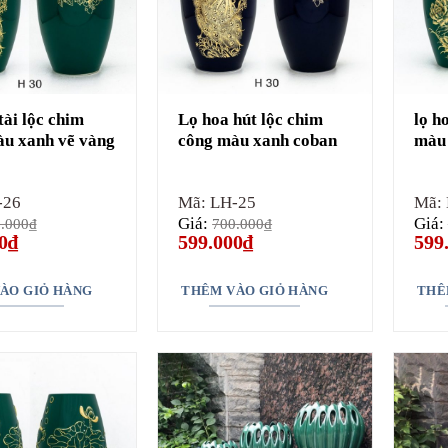
tài lộc chim
Lọ hoa hút lộc chim
lọ h
u xanh vẽ vàng
công màu xanh coban
màu 
-26
Mã: LH-25
Mã:
Giá:
Giá:
.000
₫
700.000
₫
Giá
Giá
Giá
Giá
0
₫
599.000
₫
599
hiện
gốc
hiện
gốc
tại
là:
tại
là:
₫.
là:
700.000₫.
là:
700.
ÀO GIỎ HÀNG
THÊM VÀO GIỎ HÀNG
THÊ
599.000₫.
599.000₫.