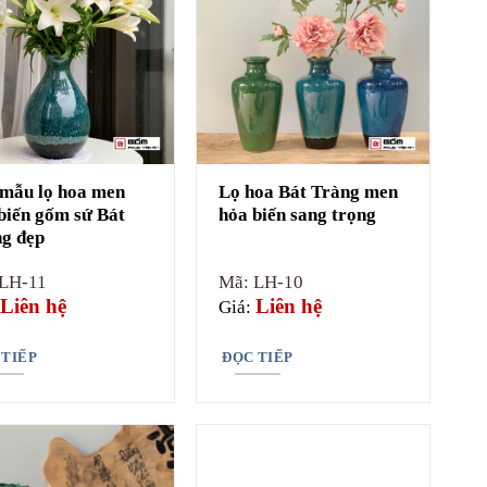
mẫu lọ hoa men
Lọ hoa Bát Tràng men
biến gốm sứ Bát
hỏa biến sang trọng
g đẹp
LH-11
Mã: LH-10
Liên hệ
Liên hệ
Giá:
 TIẾP
ĐỌC TIẾP