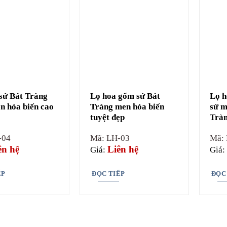
sứ Bát Tràng
Lọ hoa gốm sứ Bát
Lọ h
 hỏa biến cao
Tràng men hỏa biến
sứ m
tuyệt đẹp
Tràn
-04
Mã: LH-03
Mã:
ên hệ
Liên hệ
Giá:
Giá:
ẾP
ĐỌC TIẾP
ĐỌC