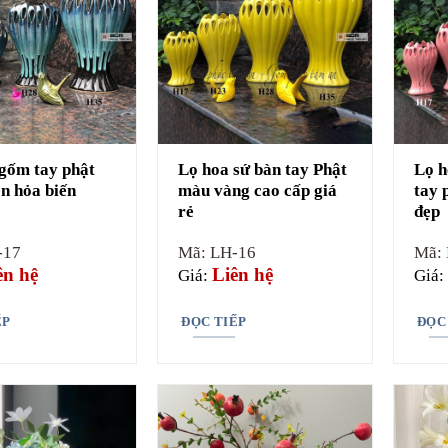
gốm tay phật
Lọ hoa sứ bàn tay Phật
Lọ h
n hỏa biến
màu vàng cao cấp giá
tay 
rẻ
đẹp
-17
Mã: LH-16
Mã:
ên hệ
Liên hệ
Giá:
Giá:
ẾP
ĐỌC TIẾP
ĐỌC