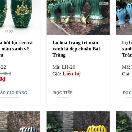
a hút lộc sen cá
Lọ hoa trang trí màu
Lọ h
 màu xanh vẽ
xanh lá đẹp chuẩn Bát
xanh
im
Tràng
Trà
-22
Mã: LH-20
Mã:
Liên hệ
.000
₫
Giá:
Giá:
Giá
0
₫
hiện
tại
₫.
là:
ÀO GIỎ HÀNG
ĐỌC TIẾP
ĐỌC
599.000₫.