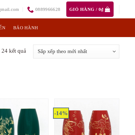
mail.com
0889966628
GIỎ HÀNG /
0
₫
ỂN
BẢO HÀNH
 24 kết quả
-14%