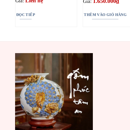
Liên hệ
1.650.000
₫
Giá:
Giá:
ĐỌC TIẾP
THÊM VÀO GIỎ HÀNG