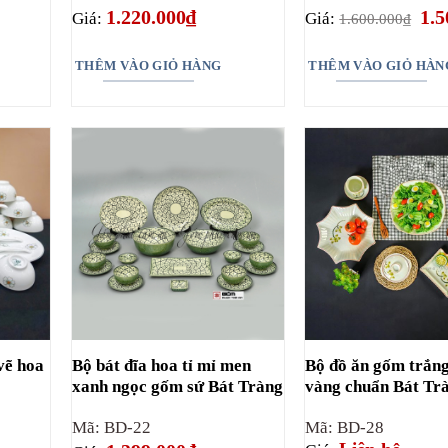
Giá
1.220.000
₫
1.5
Giá:
Giá:
1.600.000
₫
gốc
là:
1.6
THÊM VÀO GIỎ HÀNG
THÊM VÀO GIỎ HÀN
vẽ hoa
Bộ bát đĩa hoa tỉ mỉ men
Bộ đồ ăn gốm trắn
xanh ngọc gốm sứ Bát Tràng
vàng chuẩn Bát Tr
Mã: BD-22
Mã: BD-28