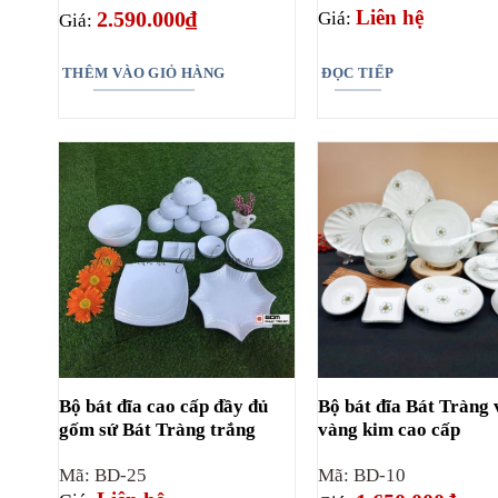
Liên hệ
2.590.000
₫
Giá:
Giá:
THÊM VÀO GIỎ HÀNG
ĐỌC TIẾP
Bộ bát đĩa cao cấp đầy đủ
Bộ bát đĩa Bát Tràng 
gốm sứ Bát Tràng trắng
vàng kim cao cấp
Mã: BD-25
Mã: BD-10