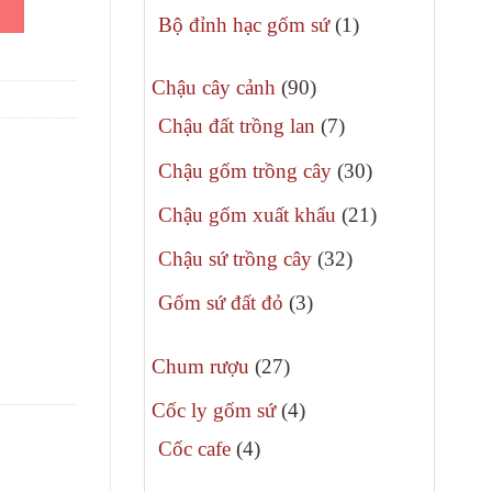
480.000₫.
phẩm
sản
1
Bộ đỉnh hạc gốm sứ
1
phẩm
sản
90
phẩm
Chậu cây cảnh
90
sản
7
Chậu đất trồng lan
7
phẩm
sản
30
Chậu gốm trồng cây
30
phẩm
sản
21
Chậu gốm xuất khẩu
21
phẩm
sản
32
Chậu sứ trồng cây
32
phẩm
sản
3
Gốm sứ đất đỏ
3
phẩm
sản
27
phẩm
Chum rượu
27
sản
4
Cốc ly gốm sứ
4
phẩm
sản
4
Cốc cafe
4
phẩm
sản