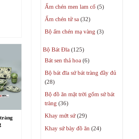
sản
5
Ấm chén men lam cổ
5
phẩm
sản
32
Ấm chén tử sa
32
phẩm
sản
3
Bộ ấm chén mạ vàng
3
phẩm
sản
125
phẩm
Bộ Bát Đĩa
125
sản
6
Bát sen thả hoa
6
phẩm
sản
Bộ bát đĩa sứ bát tràng đầy đủ
phẩm
28
28
sản
Bộ đồ ăn mặt trời gốm sứ bát
phẩm
36
tràng
36
sản
29
Khay mứt sứ
29
 tràng
phẩm
sản
g
24
Khay sứ bày đồ ăn
24
phẩm
sản