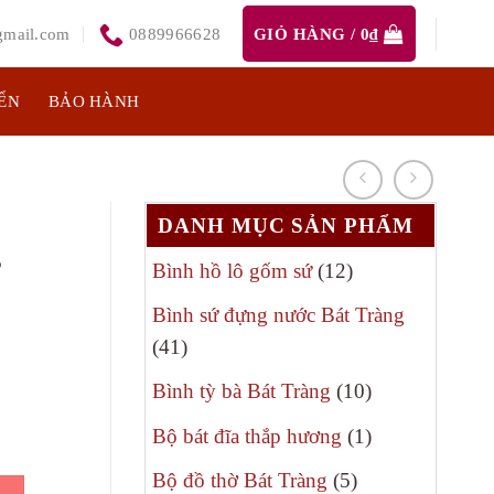
mail.com
0889966628
GIỎ HÀNG /
0
₫
ỂN
BẢO HÀNH
DANH MỤC SẢN PHẨM
g
12
Bình hồ lô gốm sứ
12
sản
Bình sứ đựng nước Bát Tràng
phẩm
41
41
á
sản
10
Bình tỳ bà Bát Tràng
10
ện
phẩm
sản
1
Bộ bát đĩa thắp hương
1
phẩm
sản
5
Bộ đồ thờ Bát Tràng
5