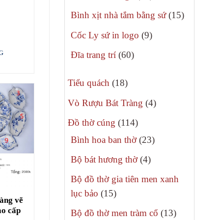
phẩm
sản
15
Bình xịt nhà tắm bằng sứ
15
phẩm
sản
9
Cốc Ly sứ in logo
9
phẩm
sản
60
G
Đĩa trang trí
60
phẩm
sản
18
phẩm
Tiểu quách
18
sản
4
Vò Rượu Bát Tràng
4
phẩm
sản
114
Đồ thờ cúng
114
phẩm
sản
23
Bình hoa ban thờ
23
phẩm
sản
4
Bộ bát hương thờ
4
phẩm
sản
Bộ đồ thờ gia tiên men xanh
phẩm
15
lục bảo
15
ràng vẽ
sản
ao cấp
13
Bộ đồ thờ men tràm cổ
13