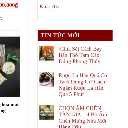
Giá
00.000
₫
6
phẩm
Khác
6
hiện
tại
sản
00.000₫.
là:
G
1.500.000₫.
phẩm
TIN TỨC MỚI
[Chia Sẻ] Cách Bày
Bàn Thờ Tam Cấp
Đúng Phong Thủy
Rượu La Hán Quả Có
Tách Dụng Gì? Cách
Ngâm Rượu La Hán
Quả 5 Phút
g hoa mai
CHỌN ẤM CHÉN
àng
TÂN GIA – 4 Bộ Ấm
Chén Mừng Nhà Mới
Hàng Đầu