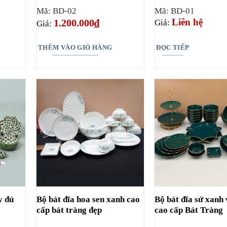
Mã: BD-02
Mã: BD-01
Liên hệ
1.200.000
₫
Giá:
Giá:
THÊM VÀO GIỎ HÀNG
ĐỌC TIẾP
y đủ
Bộ bát đĩa hoa sen xanh cao
Bộ bát đĩa sứ xanh
g
cấp bát tràng đẹp
cao cấp Bát Tràng