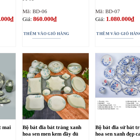
Mã: BD-06
Mã: BD-07
Giá
.000
₫
860.000
₫
1.080.000
₫
Giá:
Giá:
hiện
tại
000₫.
là:
THÊM VÀO GIỎ HÀNG
THÊM VÀO GIỎ HÀN
1.910.000₫.
t mai
Bộ bát đĩa bát tràng xanh
Bộ bát đĩa sứ bát t
hoa sen men kem đầy đủ
hoa sen xanh đẹp c