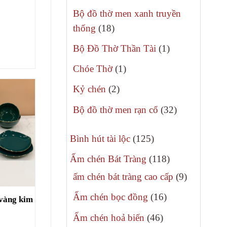
phẩm
sản
Bộ đồ thờ men xanh truyền
phẩm
18
thống
18
sản
1
Bộ Đồ Thờ Thần Tài
1
phẩm
sản
1
Chóe Thờ
1
phẩm
sản
2
Kỷ chén
2
phẩm
sản
32
Bộ đồ thờ men rạn cổ
32
phẩm
sản
125
phẩm
Bình hút tài lộc
125
sản
118
Ấm chén Bát Tràng
118
phẩm
sản
9
ấm chén bát tràng cao cấp
9
phẩm
sản
16
Ấm chén bọc đồng
16
 vàng kim
phẩm
sản
46
Ấm chén hoả biến
46
phẩm