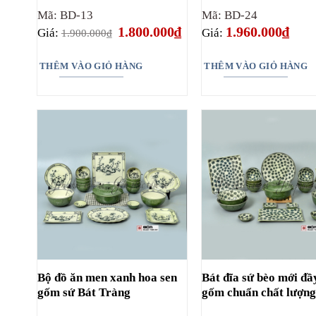
Mã: BD-13
Mã: BD-24
Giá
Giá
1.800.000
₫
1.960.000
₫
Giá:
Giá:
1.900.000
₫
gốc
hiện
là:
tại
1.900.000₫.
là:
THÊM VÀO GIỎ HÀNG
THÊM VÀO GIỎ HÀNG
1.800.000₫.
Bộ đồ ăn men xanh hoa sen
Bát đĩa sứ bèo mới đầ
gốm sứ Bát Tràng
gốm chuẩn chất lượn