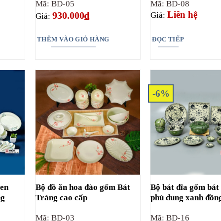
Mã: BD-05
Mã: BD-08
Liên hệ
930.000
₫
Giá:
Giá:
THÊM VÀO GIỎ HÀNG
ĐỌC TIẾP
-6%
sen
Bộ đồ ăn hoa đào gốm Bát
Bộ bát đĩa gốm bát
ng
Tràng cao cấp
phù dung xanh đồn
Mã: BD-03
Mã: BD-16