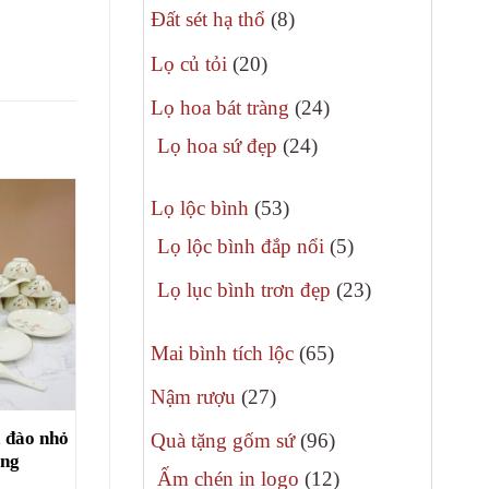
8
phẩm
Đất sét hạ thổ
8
sản
20
Lọ củ tỏi
20
phẩm
sản
24
Lọ hoa bát tràng
24
phẩm
sản
24
Lọ hoa sứ đẹp
24
phẩm
sản
53
phẩm
Lọ lộc bình
53
sản
5
Lọ lộc bình đắp nổi
5
phẩm
sản
23
Lọ lục bình trơn đẹp
23
phẩm
sản
65
phẩm
Mai bình tích lộc
65
sản
27
Nậm rượu
27
phẩm
sản
a đào nhỏ
96
Quà tặng gốm sứ
96
phẩm
àng
sản
12
Ấm chén in logo
12