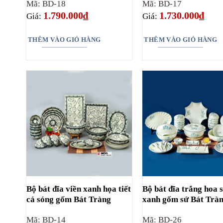
Mã: BD-18
Mã: BD-17
1.790.000
₫
1.730.000
₫
Giá:
Giá:
THÊM VÀO GIỎ HÀNG
THÊM VÀO GIỎ HÀNG
Bộ bát đĩa viền xanh họa tiết
Bộ bát đĩa trắng hoa 
cá sóng gốm Bát Tràng
xanh gốm sứ Bát Trà
Mã: BD-14
Mã: BD-26