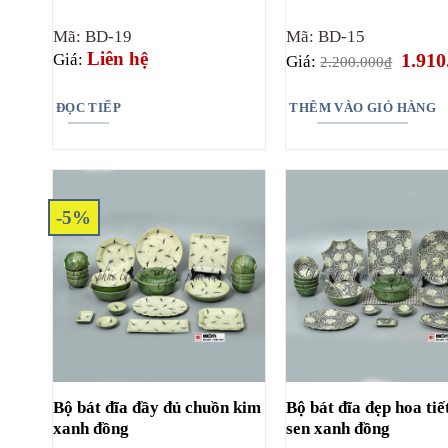
Mã: BD-19
Mã: BD-15
Giá
Liên hệ
1.910
Giá:
Giá:
2.200.000
₫
gốc
là:
2.200.
ĐỌC TIẾP
THÊM VÀO GIỎ HÀNG
-5%
Bộ bát đĩa đầy đủ chuồn kim
Bộ bát đĩa đẹp hoa tiế
xanh đồng
sen xanh đồng