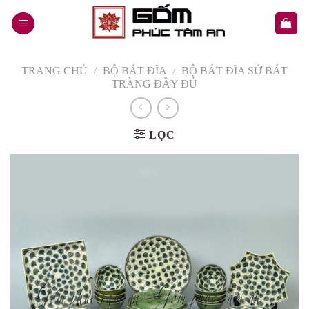
Skip
to
content
TRANG CHỦ
/
BỘ BÁT ĐĨA
/
BỘ BÁT ĐĨA SỨ BÁT
TRÀNG ĐẦY ĐỦ
LỌC