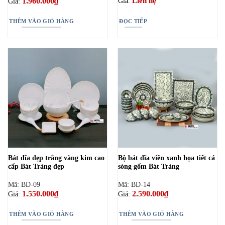
1.960.000
₫
Liên hệ
Giá:
Giá:
THÊM VÀO GIỎ HÀNG
ĐỌC TIẾP
Bát đĩa đẹp trắng vàng kim cao
Bộ bát đĩa viền xanh họa tiết cá
cấp Bát Tràng đẹp
sóng gốm Bát Tràng
Mã: BD-09
Mã: BD-14
1.550.000
₫
2.590.000
₫
Giá:
Giá:
THÊM VÀO GIỎ HÀNG
THÊM VÀO GIỎ HÀNG