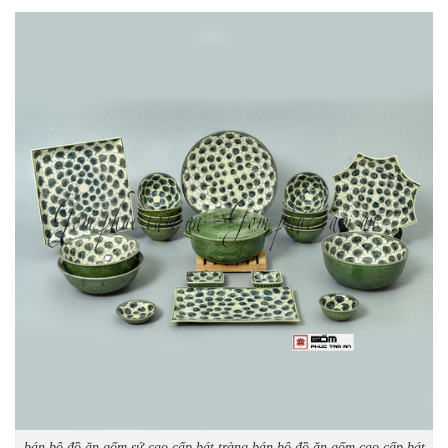
bán bộ đồ ăn gốm sứ cao cấp bát tràng bán bộ đồ ăn gốm cao cấp bát