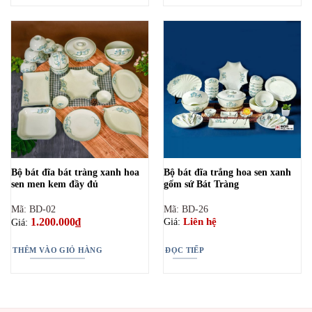
Bộ bát đĩa bát tràng xanh hoa
Bộ bát đĩa trắng hoa sen xanh
sen men kem đầy đủ
gốm sứ Bát Tràng
Mã: BD-02
Mã: BD-26
1.200.000
₫
Liên hệ
Giá:
Giá:
THÊM VÀO GIỎ HÀNG
ĐỌC TIẾP