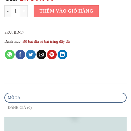
Bát đĩa sứ bèo mới đầy đủ gốm chuẩn chất lượng số lượng
THÊM VÀO GIỎ HÀNG
SKU:
BD-17
Danh mục:
Bộ bát đĩa sứ bát tràng đầy đủ
MÔ TẢ
ĐÁNH GIÁ (0)