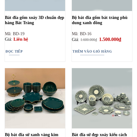
Bát đĩa gốm xoáy 3D chuẩn đẹp
Bộ bát đĩa gốm bát tràng phù
hàng Bát Tràng
dung xanh đồng
Mã: BD-19
Mã: BD-16
Giá
1.500.000
₫
Giá
Liên hệ
Giá:
Giá:
1.600.000
₫
gốc
hiện
là:
tại
1.600.000₫.
là:
ĐỌC TIẾP
THÊM VÀO GIỎ HÀNG
1.500.00
Bộ bát đĩa sứ xanh vàng kim
Bát đĩa sứ đẹp xoáy kiểu cách