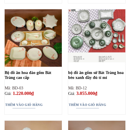
Bộ đồ ăn hoa đào gốm Bát
bộ đồ ăn gốm sứ Bát Tràng hoa
Tràng cao cấp
bèo xanh đầy đủ tỉ mỉ
Mã: BD-03
Mã: BD-12
1.220.000
₫
3.055.000
₫
Giá:
Giá:
THÊM VÀO GIỎ HÀNG
THÊM VÀO GIỎ HÀNG