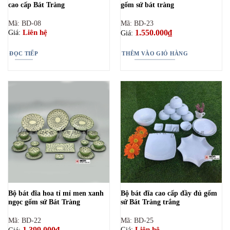
cao cấp Bát Tràng
gốm sứ bát tràng
Mã: BD-08
Mã: BD-23
1.550.000
₫
Liên hệ
Giá:
Giá:
ĐỌC TIẾP
THÊM VÀO GIỎ HÀNG
Bộ bát đĩa hoa tỉ mỉ men xanh
Bộ bát đĩa cao cấp đầy đủ gốm
ngọc gốm sứ Bát Tràng
sứ Bát Tràng trắng
Mã: BD-22
Mã: BD-25
1.399.000
₫
Liên hệ
Giá: