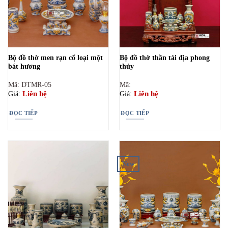
Bộ đồ thờ men rạn cổ loại một
Bộ đồ thờ thần tài địa phong
bát hương
thủy
Mã: DTMR-05
Mã:
Liên hệ
Liên hệ
Giá:
Giá:
ĐỌC TIẾP
ĐỌC TIẾP
New