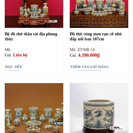
Bộ đồ thờ thần tài địa phong
Đồ thờ cúng men rạn cỡ nhỏ
thủy
đắp nổi ban 107cm
Mã:
Mã: DTMR-16
4.390.000
₫
Liên hệ
Giá:
Giá:
ĐỌC TIẾP
THÊM VÀO GIỎ HÀNG