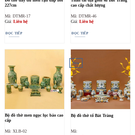
Đồ thờ đầy đủ men rạn đắp nổi
Thần tài địa gốm sứ Bát Tràng
227cm
cao cấp chất lượng
Mã: DTMR-17
Mã: DTMR-46
Liên hệ
Liên hệ
Giá:
Giá:
ĐỌC TIẾP
ĐỌC TIẾP
New
Bộ đồ thờ men ngọc lục bảo cao
Bộ đồ thờ tổ Bát Tràng
cấp
Mã: XLB-02
Mã: