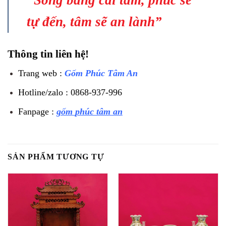
“Sống bằng cái tâm, phúc sẽ
tự đến, tâm sẽ an lành”
Thông tin liên hệ!
Trang web :
Gốm Phúc Tâm An
Hotline/zalo : 0868-937-996
Fanpage :
gốm
phúc tâm an
SẢN PHẨM TƯƠNG TỰ