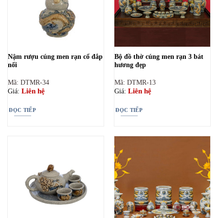
Nậm rượu cúng men rạn cổ đắp
Bộ đồ thờ cúng men rạn 3 bát
nổi
hương đẹp
Mã: DTMR-34
Mã: DTMR-13
Liên hệ
Liên hệ
Giá:
Giá:
ĐỌC TIẾP
ĐỌC TIẾP