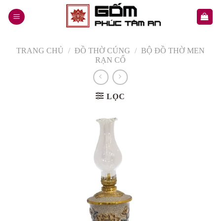
Skip
to
content
TRANG CHỦ
/
ĐỒ THỜ CÚNG
/
BỘ ĐỒ THỜ MEN
RẠN CỔ
LỌC