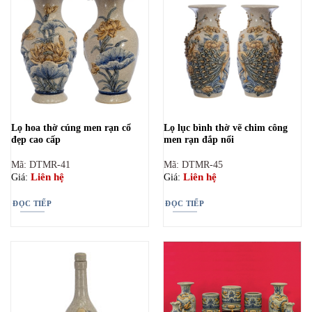
Lọ hoa thờ cúng men rạn cổ
Lọ lục bình thờ vẽ chim công
đẹp cao cấp
men rạn đắp nổi
Mã: DTMR-41
Mã: DTMR-45
Liên hệ
Liên hệ
Giá:
Giá:
ĐỌC TIẾP
ĐỌC TIẾP