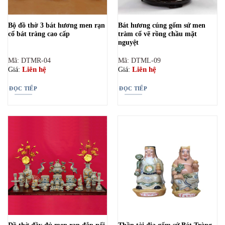
Bộ đồ thờ 3 bát hương men rạn
Bát hương cúng gốm sứ men
cổ bát tràng cao cấp
tràm cổ vẽ rồng chầu mặt
nguyệt
Mã: DTMR-04
Mã: DTML-09
Liên hệ
Liên hệ
Giá:
Giá:
ĐỌC TIẾP
ĐỌC TIẾP