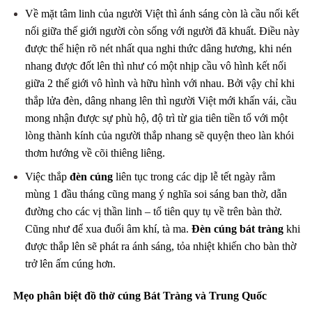
Về mặt tâm linh của người Việt thì ánh sáng còn là cầu nối kết
nối giữa thế giới người còn sống với người đã khuất. Điều này
được thể hiện rõ nét nhất qua nghi thức dâng hương, khi nén
nhang được đốt lên thì như có một nhịp cầu vô hình kết nối
giữa 2 thế giới vô hình và hữu hình với nhau. Bởi vậy chỉ khi
thắp lửa đèn, dâng nhang lên thì người Việt mới khấn vái, cầu
mong nhận được sự phù hộ, độ trì từ gia tiên tiền tổ với một
lòng thành kính của người thắp nhang sẽ quyện theo làn khói
thơm hướng về cõi thiêng liêng.
Việc thắp
đèn cúng
liên tục trong các dịp lễ tết ngày rằm
mùng 1 đầu tháng cũng mang ý nghĩa soi sáng ban thờ, dẫn
đường cho các vị thần linh – tổ tiên quy tụ về trên bàn thờ.
Cũng như để xua đuổi âm khí, tà ma.
Đèn cúng bát tràng
khi
được thắp lên sẽ phát ra ánh sáng, tỏa nhiệt khiến cho bàn thờ
trở lên ấm cúng hơn.
Mẹo phân biệt đồ thờ cúng Bát Tràng và Trung Quốc