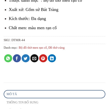
Thuộc danh mục : Bộ đồ thờ men rạn cổ
Xuất xứ: Gốm sứ Bát Tràng
Kích thước: Đa dạng
Chất men: màu men rạn cổ
SKU:
DTMR-44
Danh mục:
Bộ đồ thờ men rạn cổ
,
Đồ thờ cúng
MÔ TẢ
THÔNG TIN BỔ SUNG