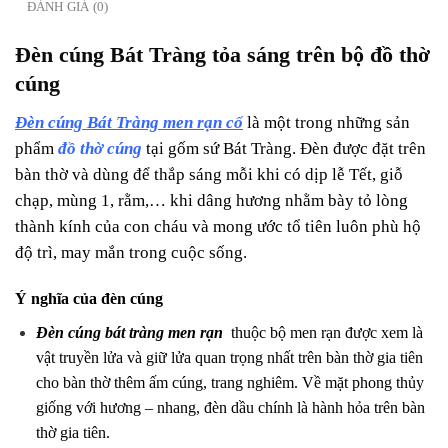
ĐÁNH GIÁ (0)
Đèn cúng Bát Tràng tỏa sáng trên bộ đồ thờ
cúng
Đèn cúng Bát Tràng men rạn cổ
là một trong những sản
phẩm
đồ thờ cúng
tại gốm sứ Bát Tràng. Đèn được đặt trên
bàn thờ và dùng để thắp sáng mỗi khi có dịp lễ Tết, giỗ
chạp, mùng 1, rằm,… khi dâng hương nhằm bày tỏ lòng
thành kính của con cháu và mong ước tổ tiên luôn phù hộ
độ trì, may mắn trong cuộc sống.
Ý nghĩa của đèn cúng
Đèn cúng bát tràng men rạn
thuộc bộ men rạn được xem là
vật truyền lửa và giữ lửa quan trọng nhất trên bàn thờ gia tiên
cho bàn thờ thêm ấm cúng, trang nghiêm. Về mặt phong thủy
giống với
hương – nhang
, đèn dầu chính là hành hỏa trên bàn
thờ gia tiên.