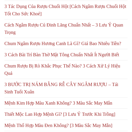
3 Tác Dụng Của Rượu Chuối Hột [Cách Ngâm Rượu Chuối Hột
Tốt Cho Sức Khoẻ]
Cách Ngâm Rượu Củ Đinh Lăng Chuẩn Nhất – 3 Lưu Ý Quan
Trọng
Chum Ngâm Rượu Hương Canh Là Gì? Giá Bao Nhiêu Tiền?
3 Cách Bài Trí Bàn Thờ Mật Tông Chuẩn Nhất Ít Người Biết
Chum Rượu Bị Rò Khắc Phục Thế Nào? 3 Cách Xử Lý Hiệu
Quả
3 BƯỚC TRỊ NÁM BẰNG RỄ CÂY NGÂM RƯỢU – Tái
Sinh Tuổi Xuân
Mệnh Kim Hợp Màu Xanh Không? 3 Màu Sắc May Mắn
Thiết Mộc Lan Hợp Mệnh Gì? [3 Lưu Ý Trước Khi Trồng]
Mệnh Thổ Hợp Màu Đen Không? [3 Màu Sắc May Mắn]