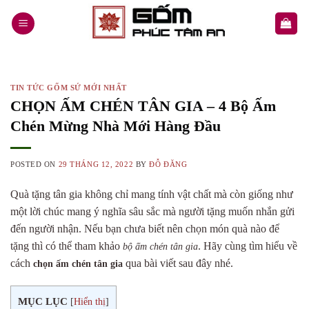
Skip
to
content
TIN TỨC GỐM SỨ MỚI NHẤT
CHỌN ẤM CHÉN TÂN GIA – 4 Bộ Ấm
Chén Mừng Nhà Mới Hàng Đầu
POSTED ON
29 THÁNG 12, 2022
BY
ĐỖ ĐĂNG
Quà tặng tân gia không chỉ mang tính vật chất mà còn giống như
một lời chúc mang ý nghĩa sâu sắc mà người tặng muốn nhắn gửi
đến người nhận.
Nếu bạn chưa biết nên chọn món quà nào để
tặng thì có thể tham khảo
. Hãy cùng tìm hiểu về
bộ ấm chén tân gia
cách
qua bài viết sau đây nhé.
chọn ấm chén tân gia
MỤC LỤC
[
Hiển thị
]