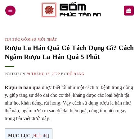
Skip
to
content
TIN TỨC GỐM SỨ MỚI NHẤT
Rượu La Hán Quả Có Tách Dụng Gì? Cách
Ngâm Rượu La Hán Quả 5 Phút
POSTED ON
29 THÁNG 12, 2022
BY
ĐỖ ĐĂNG
Rượu la hán quả
được biết tới như một cách trị bệnh trong đông
y, giúp tăng sự dẻo dai cho cơ thể, kháng được các loại bệnh tật
như ho, khàn tiếng, rát họng. Vậy cách sử dụng
rượu la hán
như
thế nào, ngâm rượu ra sao để đạt hiệu quả, cùng tìm hiểu ngay
trong bài viết dưới đây!
MỤC LỤC
[
Hiển thị
]