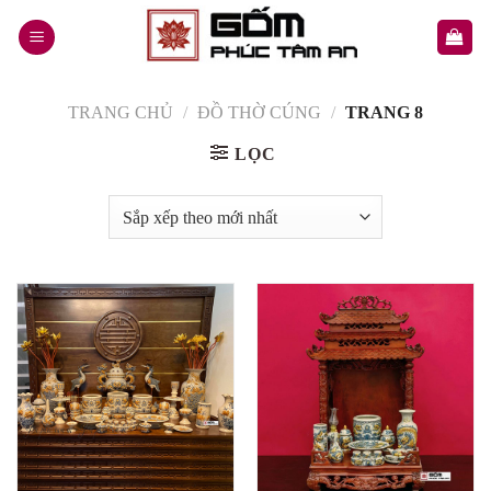
Skip
to
content
TRANG CHỦ
/
ĐỒ THỜ CÚNG
/
TRANG 8
LỌC