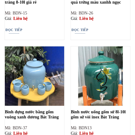
tràng 8-10l giá rẻ
quả trứng màu xanhh ngọc
Mã: BDN-15
Mã: BDN-26
Liên hệ
Liên hệ
Giá:
Giá:
ĐỌC TIẾP
ĐỌC TIẾP
Bình đựng nước bằng gốm
Bình nước uống gốm sứ 8l-10l
vuông xanh dương Bát Tràng
gốm sứ vòi inox Bát Tràng
Mã: BDN-37
Mã: BDN13
Liên hệ
Liên hệ
Giá:
Giá: