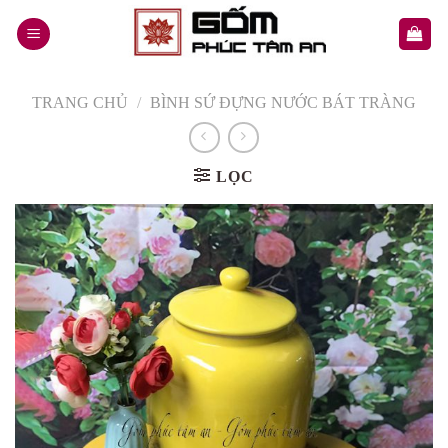
Skip
to
content
TRANG CHỦ
/
BÌNH SỨ ĐỰNG NƯỚC BÁT TRÀNG
LỌC