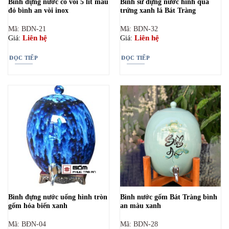
Bình đựng nước có vòi 5 lít màu
Bình sứ đựng nước hình quả
đỏ bình an vòi inox
trứng xanh lá Bát Tràng
Mã: BDN-21
Mã: BDN-32
Liên hệ
Liên hệ
Giá:
Giá:
ĐỌC TIẾP
ĐỌC TIẾP
Bình đựng nước uống hình tròn
Bình nước gốm Bát Tràng bình
gốm hỏa biến xanh
an màu xanh
Mã: BĐN-04
Mã: BDN-28