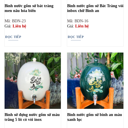
Bình nước gốm sứ bát tràng
Bình nước gốm sứ Bát Tràng vòi
men nâu hỏa biến
inbox chữ Bình an
Mã: BDN-23
Mã: BDN-16
Liên hệ
Liên hệ
Giá:
Giá:
ĐỌC TIẾP
ĐỌC TIẾP
Bình sứ đựng nước gốm sứ màu
Bình nước gốm sứ bình an màu
trắng 5 lít có vòi inox
xanh lục