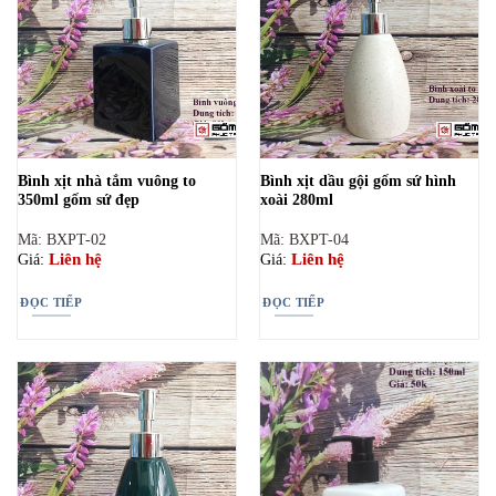
Bình xịt nhà tắm vuông to
Bình xịt dầu gội gốm sứ hình
350ml gốm sứ đẹp
xoài 280ml
Mã: BXPT-02
Mã: BXPT-04
Liên hệ
Liên hệ
Giá:
Giá:
ĐỌC TIẾP
ĐỌC TIẾP