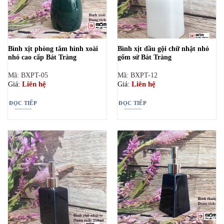
Bình xịt phòng tắm hình xoài
Bình xịt dầu gội chữ nhật nhỏ
nhỏ cao cấp Bát Tràng
gốm sứ Bát Tràng
Mã: BXPT-05
Mã: BXPT-12
Liên hệ
Liên hệ
Giá:
Giá:
ĐỌC TIẾP
ĐỌC TIẾP