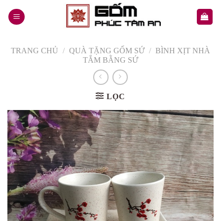
Skip
to
content
TRANG CHỦ
/
QUÀ TẶNG GỐM SỨ
/
BÌNH XỊT NHÀ
TẮM BẰNG SỨ
LỌC