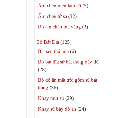
sản
5
Ấm chén men lam cổ
5
phẩm
sản
32
Ấm chén tử sa
32
phẩm
sản
3
Bộ ấm chén mạ vàng
3
phẩm
sản
125
phẩm
Bộ Bát Đĩa
125
sản
6
Bát sen thả hoa
6
phẩm
sản
Bộ bát đĩa sứ bát tràng đầy đủ
phẩm
28
28
sản
Bộ đồ ăn mặt trời gốm sứ bát
phẩm
36
tràng
36
sản
29
Khay mứt sứ
29
phẩm
sản
24
Khay sứ bày đồ ăn
24
phẩm
sản