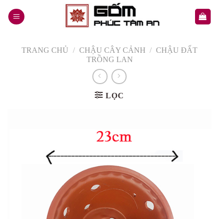
Skip
to
content
TRANG CHỦ
/
CHẬU CÂY CẢNH
/
CHẬU ĐẤT
TRỒNG LAN
LỌC