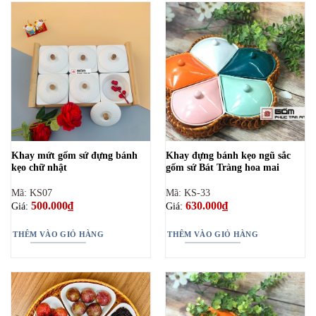
Khay mứt gốm sứ đựng bánh
Khay đựng bánh kẹo ngũ sắc
kẹo chữ nhật
gốm sứ Bát Tràng hoa mai
Mã: KS07
Mã: KS-33
500.000
₫
630.000
₫
Giá:
Giá:
THÊM VÀO GIỎ HÀNG
THÊM VÀO GIỎ HÀNG