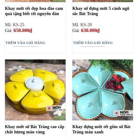
Khay mứt tết đẹp hoa đào cam
Khay sứ đựng mứt 5 cánh ngũ
quà tặng biết tết nguyên đán
sắc Bát Tràng
Mã: KS-25
Mã: KS-28
650.000
₫
630.000
₫
Giá:
Giá:
THÊM VÀO GIỎ HÀNG
THÊM VÀO GIỎ HÀNG
Khay mứt sứ Bát Tràng cao cấp
Khay đựng mứt tết gốm sứ Bát
chất lượng màu vàng
Tràng màu xanh