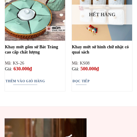
HẾT HÀNG
Khay mứt gốm sứ Bát Tràng
Khay mứt sứ hình chữ nhật có
cao cấp chất lượng
quai sách
Mã: KS-26
Mã: KS08
630.000
₫
500.000
₫
Giá:
Giá:
THÊM VÀO GIỎ HÀNG
ĐỌC TIẾP