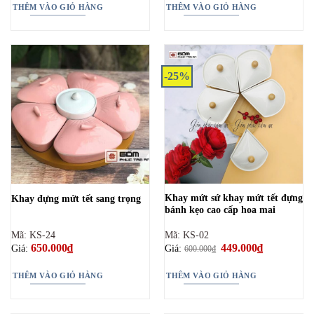
THÊM VÀO GIỎ HÀNG
THÊM VÀO GIỎ HÀNG
-25%
Khay mứt sứ khay mứt tết đựng
Khay đựng mứt tết sang trọng
bánh kẹo cao cấp hoa mai
Mã: KS-24
Mã: KS-02
650.000
₫
Giá
449.000
₫
Giá
Giá:
Giá:
600.000
₫
gốc
hiện
là:
tại
600.000₫.
là:
THÊM VÀO GIỎ HÀNG
THÊM VÀO GIỎ HÀNG
449.000₫.