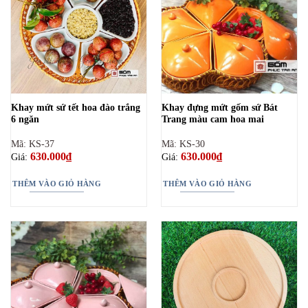
Khay mứt sứ tết hoa đào trắng
Khay đựng mứt gốm sứ Bát
6 ngăn
Trang màu cam hoa mai
Mã: KS-37
Mã: KS-30
630.000
₫
630.000
₫
Giá:
Giá:
THÊM VÀO GIỎ HÀNG
THÊM VÀO GIỎ HÀNG