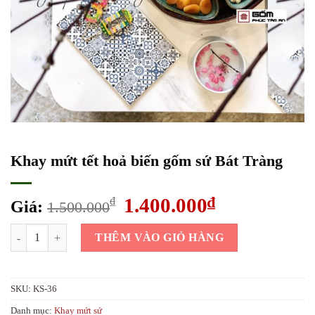
Khay mứt tết hoả biến gốm sứ Bát Tràng
Giá
1.400.000
₫
Giá
₫
Giá:
1.500.000
gốc
hiện
Khay mứt tết hoả biến gốm sứ Bát Tràng số lượng
là:
tại
THÊM VÀO GIỎ HÀNG
1.500.000₫.
là:
1.400.000₫.
SKU:
KS-36
Danh mục:
Khay mứt sứ