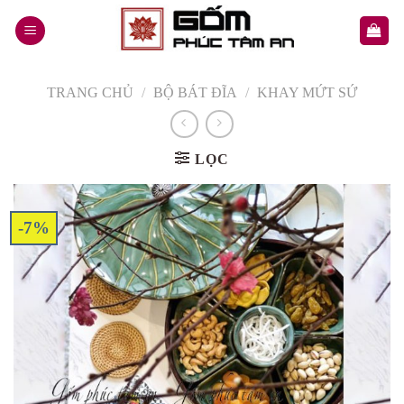
Skip
to
content
TRANG CHỦ
/
BỘ BÁT ĐĨA
/
KHAY MỨT SỨ
LỌC
-7%