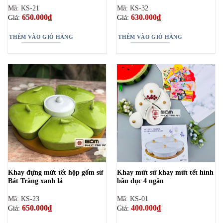
Mã: KS-21
Mã: KS-32
650.000
₫
630.000
₫
Giá:
Giá:
THÊM VÀO GIỎ HÀNG
THÊM VÀO GIỎ HÀNG
Khay đựng mứt tết hộp gốm sứ
Khay mứt sứ khay mứt tết hình
Bát Tràng xanh lá
bầu dục 4 ngăn
Mã: KS-23
Mã: KS-01
650.000
₫
400.000
₫
Giá:
Giá: