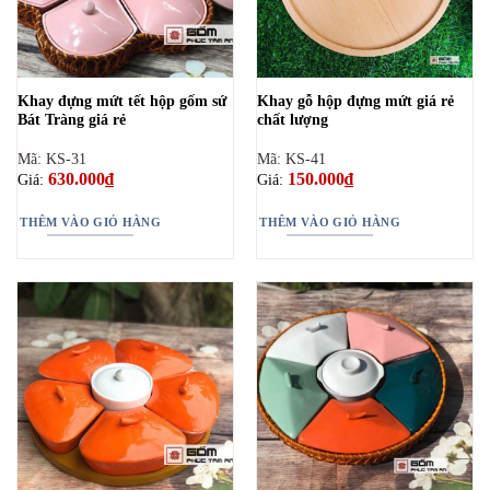
Khay đựng mứt tết hộp gốm sứ
Khay gỗ hộp đựng mứt giá rẻ
Bát Tràng giá rẻ
chất lượng
Mã: KS-31
Mã: KS-41
630.000
₫
150.000
₫
Giá:
Giá:
THÊM VÀO GIỎ HÀNG
THÊM VÀO GIỎ HÀNG