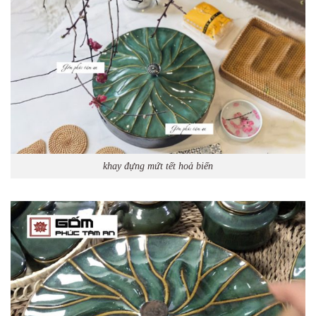
khay đựng mứt tết hoả biến