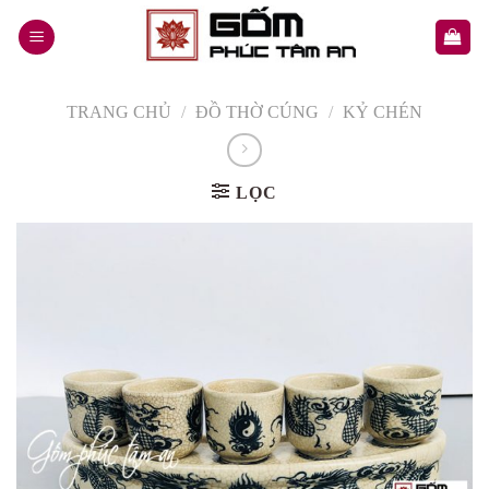
Skip
to
content
TRANG CHỦ
/
ĐỒ THỜ CÚNG
/
KỶ CHÉN
LỌC