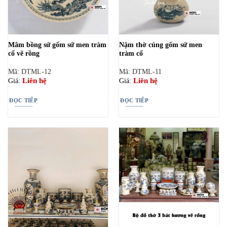
Mâm bồng sứ gốm sứ men tràm
Nậm thờ cúng gốm sứ men
cổ vẽ rồng
tràm cổ
Mã: DTML-12
Mã: DTML-11
Liên hệ
Liên hệ
Giá:
Giá:
ĐỌC TIẾP
ĐỌC TIẾP