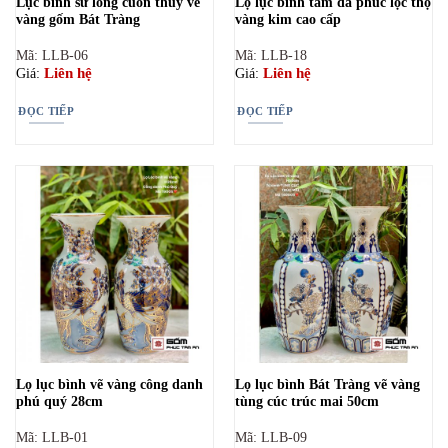
Lục bình sứ long cuốn thủy vẽ
Lọ lục bình tam đa phúc lộc thọ
vàng gốm Bát Tràng
vàng kim cao cấp
Mã: LLB-06
Mã: LLB-18
Liên hệ
Liên hệ
Giá:
Giá:
ĐỌC TIẾP
ĐỌC TIẾP
Lọ lục bình vẽ vàng công danh
Lọ lục bình Bát Tràng vẽ vàng
phú quý 28cm
tùng cúc trúc mai 50cm
Mã: LLB-01
Mã: LLB-09