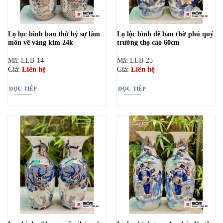
Lọ lục bình ban thờ hỷ sự lâm
Lọ lộc bình để ban thờ phú quý
môn vẽ vàng kim 24k
trường thọ cao 60cm
Mã: LLB-14
Mã: LLB-25
Liên hệ
Liên hệ
Giá:
Giá:
ĐỌC TIẾP
ĐỌC TIẾP