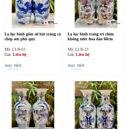
Lọ lục bình gốm sứ bát tràng cá
Lọ lục bình trang trí chim
chép sen phú quý
khổng tước hoa đào 60cm
Mã: LLB-03
Mã: LLB-23
Liên hệ
Liên hệ
Giá:
Giá:
ĐỌC TIẾP
ĐỌC TIẾP