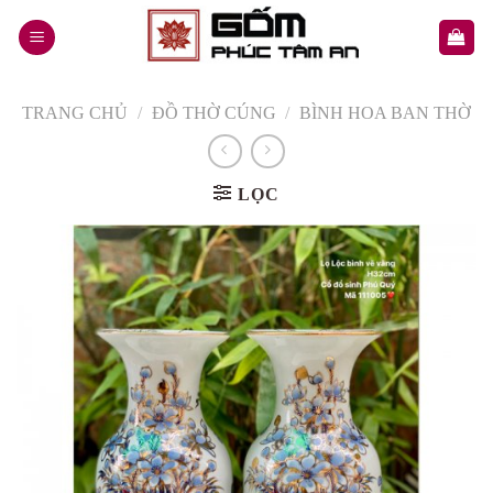
Skip
to
content
TRANG CHỦ
/
ĐỒ THỜ CÚNG
/
BÌNH HOA BAN THỜ
LỌC