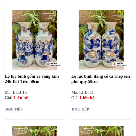
Lọ lục bình gốm vẽ vàng kim
Lọ lục bình dáng cổ cá chép sen
24k Bát Tiên 50cm
phú quý 50cm
Mã: LLB-16
Mã: LLB-13
Liên hệ
Liên hệ
Giá:
Giá:
ĐỌC TIẾP
ĐỌC TIẾP