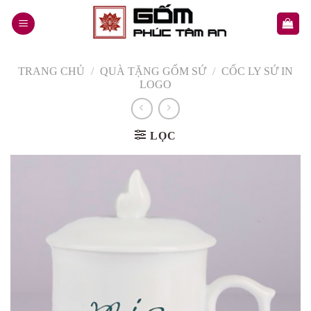
Skip
to
content
TRANG CHỦ
/
QUÀ TẶNG GỐM SỨ
/
CỐC LY SỨ IN
LOGO
LỌC