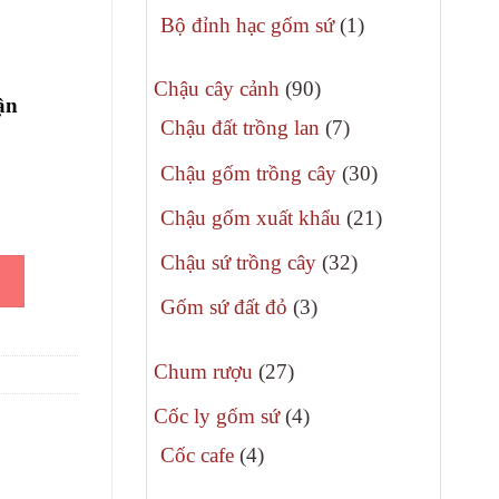
phẩm
sản
1
Bộ đỉnh hạc gốm sứ
1
phẩm
sản
90
phẩm
Chậu cây cảnh
90
ận
sản
7
Chậu đất trồng lan
7
phẩm
sản
30
Chậu gốm trồng cây
30
phẩm
sản
21
Chậu gốm xuất khẩu
21
phẩm
sản
32
Chậu sứ trồng cây
32
phẩm
sản
3
Gốm sứ đất đỏ
3
phẩm
sản
27
phẩm
Chum rượu
27
sản
4
Cốc ly gốm sứ
4
phẩm
sản
4
Cốc cafe
4
phẩm
sản