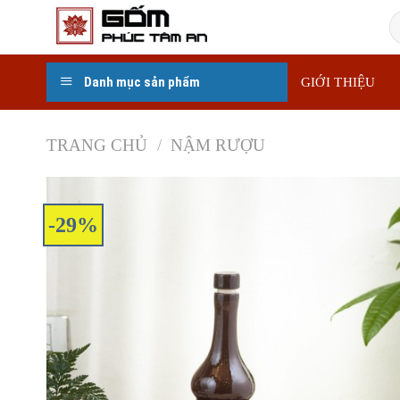
Skip
T
to
k
content
Danh mục sản phẩm
GIỚI THIỆU
TRANG CHỦ
/
NẬM RƯỢU
-29%