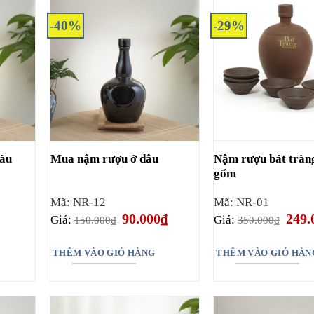
-40%
-29%
màu
Nậm rượu bát tràn
Mua nậm rượu ở đâu
gốm
Mã: NR-12
Mã: NR-01
Giá
Giá
Giá
90.000
₫
249.
Giá:
Giá:
150.000
₫
350.000
₫
gốc
hiện
gốc
là:
tại
là:
150.000₫.
là:
350.0
THÊM VÀO GIỎ HÀNG
THÊM VÀO GIỎ HÀN
90.000₫.