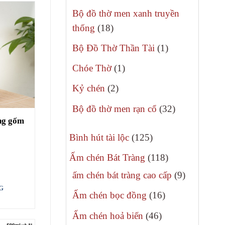
phẩm
sản
Bộ đồ thờ men xanh truyền
phẩm
18
thống
18
sản
1
Bộ Đồ Thờ Thần Tài
1
phẩm
sản
1
Chóe Thờ
1
phẩm
sản
2
Kỷ chén
2
phẩm
sản
32
Bộ đồ thờ men rạn cổ
32
phẩm
ng gốm
sản
125
phẩm
Bình hút tài lộc
125
sản
118
Ấm chén Bát Tràng
118
phẩm
sản
9
ấm chén bát tràng cao cấp
9
phẩm
sản
G
16
Ấm chén bọc đồng
16
phẩm
sản
46
Ấm chén hoả biến
46
phẩm