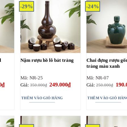
-29%
-24%
Chai đựng rượu gố
l
Nậm rượu hồ lô bát tràng
tràng màu xanh
Mã: NR-25
Mã: NR-07
Giá
Giá
Giá
Giá
0
₫
249.000
₫
190.
Giá:
Giá:
350.000
₫
250.000
₫
hiện
gốc
hiện
gốc
tại
là:
tại
là:
₫.
là:
350.000₫.
là:
250.0
THÊM VÀO GIỎ HÀNG
THÊM VÀO GIỎ HÀN
190.000₫.
249.000₫.