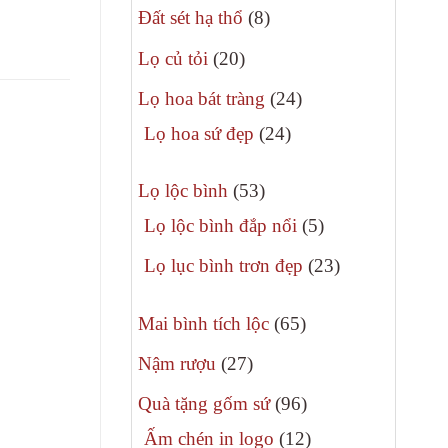
8
phẩm
Đất sét hạ thổ
8
sản
20
Lọ củ tỏi
20
phẩm
sản
24
Lọ hoa bát tràng
24
phẩm
sản
24
Lọ hoa sứ đẹp
24
phẩm
sản
53
phẩm
Lọ lộc bình
53
sản
5
Lọ lộc bình đắp nổi
5
phẩm
sản
23
Lọ lục bình trơn đẹp
23
phẩm
sản
65
phẩm
Mai bình tích lộc
65
sản
27
Nậm rượu
27
phẩm
sản
96
Quà tặng gốm sứ
96
phẩm
sản
12
Ấm chén in logo
12