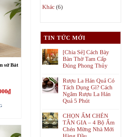
6
phẩm
Khác
6
sản
phẩm
TIN TỨC MỚI
[Chia Sẻ] Cách Bày
Bàn Thờ Tam Cấp
m sứ Bát
Đúng Phong Thủy
Rượu La Hán Quả Có
Tách Dụng Gì? Cách
Giá
000
₫
Ngâm Rượu La Hán
hiện
tại
Quả 5 Phút
00₫.
là:
G
190.000₫.
CHỌN ẤM CHÉN
TÂN GIA – 4 Bộ Ấm
Chén Mừng Nhà Mới
Hàng Đầu