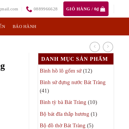
mail.com
0889966628
GIỎ HÀNG /
0
₫
ỂN
BẢO HÀNH
DANH MỤC SẢN PHẨM
ng
12
Bình hồ lô gốm sứ
12
sản
Bình sứ đựng nước Bát Tràng
phẩm
41
41
sản
10
Bình tỳ bà Bát Tràng
10
phẩm
sản
1
Bộ bát đĩa thắp hương
1
0₫.
phẩm
sản
5
Bộ đồ thờ Bát Tràng
5