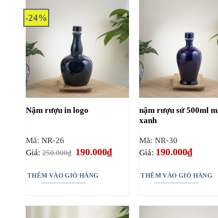
-24%
nậm rượu sứ 500ml 
Nậm rượu in logo
xanh
Mã: NR-26
Mã: NR-30
Giá
Giá
190.000
₫
190.000
₫
Giá:
Giá:
250.000
₫
gốc
hiện
là:
tại
250.000₫.
là:
THÊM VÀO GIỎ HÀNG
THÊM VÀO GIỎ HÀNG
190.000₫.