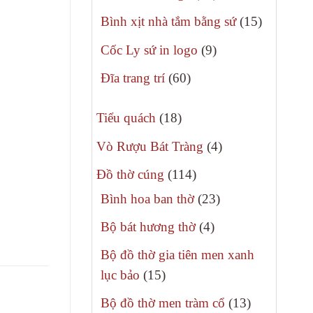
phẩm
sản
15
Bình xịt nhà tắm bằng sứ
15
phẩm
sản
9
Cốc Ly sứ in logo
9
phẩm
sản
60
Đĩa trang trí
60
phẩm
sản
18
phẩm
Tiểu quách
18
sản
4
Vò Rượu Bát Tràng
4
phẩm
sản
114
Đồ thờ cúng
114
phẩm
sản
23
Bình hoa ban thờ
23
phẩm
sản
4
Bộ bát hương thờ
4
phẩm
sản
Bộ đồ thờ gia tiên men xanh
phẩm
15
lục bảo
15
sản
13
Bộ đồ thờ men tràm cổ
13