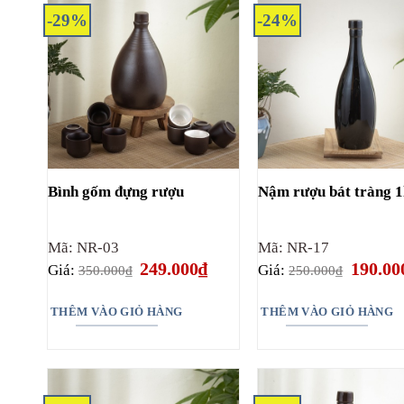
-29%
-24%
Bình gốm đựng rượu
Nậm rượu bát tràng 1
Mã: NR-03
Mã: NR-17
Giá
Giá
Giá
249.000
₫
190.00
Giá:
Giá:
350.000
₫
250.000
₫
gốc
hiện
gốc
là:
tại
là:
350.000₫.
là:
250.000
THÊM VÀO GIỎ HÀNG
THÊM VÀO GIỎ HÀNG
249.000₫.