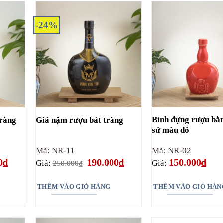
-24%
Bình đựng rượu bằ
tràng
Giá nậm rượu bát tràng
sứ màu đỏ
Mã: NR-11
Mã: NR-02
Giá
Giá
Giá
0
₫
190.000
₫
150.000
₫
Giá:
Giá:
250.000
₫
hiện
gốc
hiện
tại
là:
tại
₫.
là:
250.000₫.
là:
THÊM VÀO GIỎ HÀNG
THÊM VÀO GIỎ HÀN
190.000₫.
190.000₫.