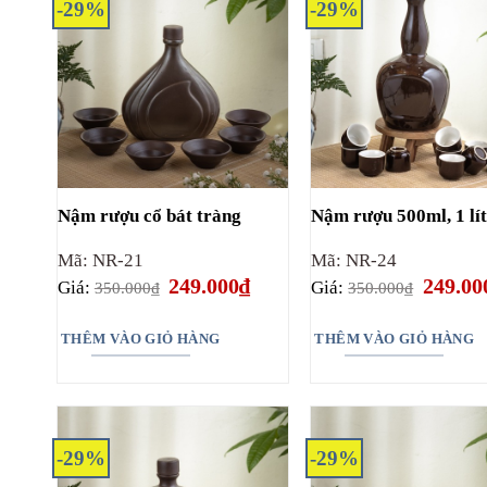
-29%
-29%
Nậm rượu cổ bát tràng
Nậm rượu 500ml, 1 lí
Mã: NR-21
Mã: NR-24
Giá
Giá
Giá
249.000
₫
249.00
Giá:
Giá:
350.000
₫
350.000
₫
gốc
hiện
gốc
là:
tại
là:
350.000₫.
là:
350.000
THÊM VÀO GIỎ HÀNG
THÊM VÀO GIỎ HÀNG
249.000₫.
-29%
-29%