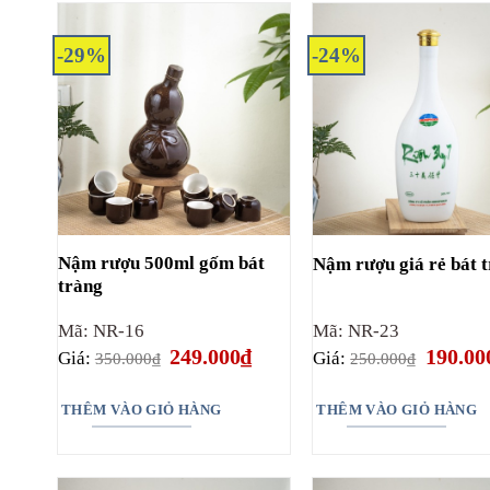
-29%
-24%
Nậm rượu 500ml gốm bát
Nậm rượu giá rẻ bát 
tràng
Mã: NR-16
Mã: NR-23
Giá
Giá
Giá
249.000
₫
190.00
Giá:
Giá:
350.000
₫
250.000
₫
gốc
hiện
gốc
là:
tại
là:
350.000₫.
là:
250.000
THÊM VÀO GIỎ HÀNG
THÊM VÀO GIỎ HÀNG
249.000₫.