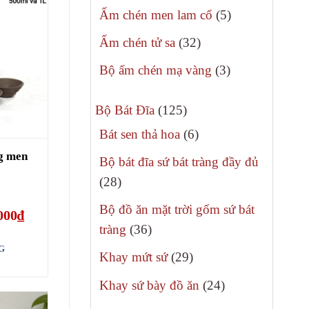
sản
5
Ấm chén men lam cổ
5
phẩm
sản
32
Ấm chén tử sa
32
phẩm
sản
3
Bộ ấm chén mạ vàng
3
phẩm
sản
125
phẩm
Bộ Bát Đĩa
125
sản
6
Bát sen thả hoa
6
phẩm
sản
g men
Bộ bát đĩa sứ bát tràng đầy đủ
phẩm
28
28
sản
Bộ đồ ăn mặt trời gốm sứ bát
Giá
000
₫
phẩm
hiện
36
tràng
36
tại
00₫.
là:
sản
G
29
Khay mứt sứ
29
249.000₫.
phẩm
sản
24
Khay sứ bày đồ ăn
24
phẩm
sản