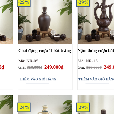
-29%
-29%
t
Chai đựng rượu 1l bát tràng
Nậm đựng rượu bát
Mã: NR-05
Mã: NR-15
Giá
Giá
Giá
Giá
0
₫
249.000
₫
249.
Giá:
Giá:
350.000
₫
350.000
₫
hiện
gốc
hiện
gốc
tại
là:
tại
là:
₫.
là:
350.000₫.
là:
350.0
THÊM VÀO GIỎ HÀNG
THÊM VÀO GIỎ HÀN
249.000₫.
249.000₫.
-24%
-29%