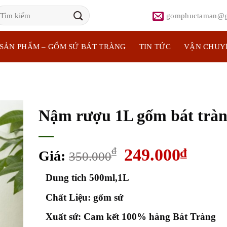
ìm
gomphuctaman@g
iếm:
SẢN PHẨM – GỐM SỨ BÁT TRÀNG
TIN TỨC
VẬN CHUY
Nậm rượu 1L gốm bát trà
Giá
Giá
₫
249.000
₫
Giá:
350.000
gốc
hiện
Dung tích 500ml,1L
là:
tại
350.000₫.
là:
Chất Liệu: gốm sứ
249.00
Xuất sứ: Cam kết 100% hàng Bát Tràng