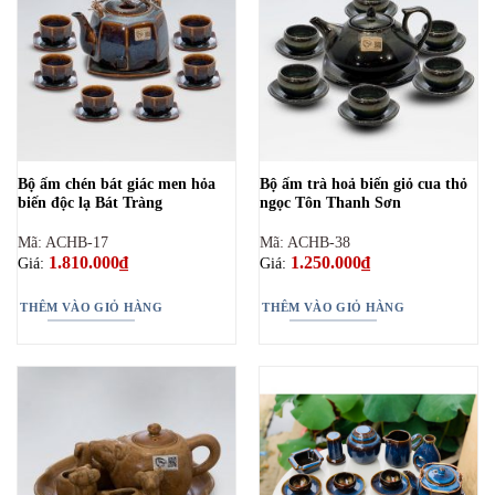
Bộ ấm chén bát giác men hỏa
Bộ ấm trà hoả biến giỏ cua thỏ
biến độc lạ Bát Tràng
ngọc Tôn Thanh Sơn
Mã: ACHB-17
Mã: ACHB-38
1.810.000
₫
1.250.000
₫
Giá:
Giá:
THÊM VÀO GIỎ HÀNG
THÊM VÀO GIỎ HÀNG