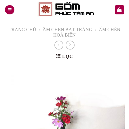
Skip
to
content
TRANG CHỦ
/
ẤM CHÉN BÁT TRÀNG
/
ẤM CHÉN
HOẢ BIẾN
LỌC