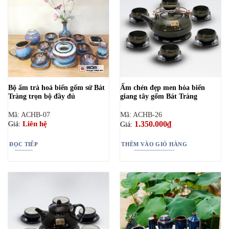
Bộ ấm trà hoả biến gốm sứ Bát
Ấm chén đẹp men hỏa biến
Tràng trọn bộ đầy đủ
giang tây gốm Bát Tràng
Mã: ACHB-07
Mã: ACHB-26
1.350.000
₫
Liên hệ
Giá:
Giá:
ĐỌC TIẾP
THÊM VÀO GIỎ HÀNG