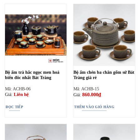
Bộ ấm trà hắc ngọc men hoả
Bộ ấm chén ba chân gốm sứ Bát
biến đôc nhất Bát Tràng
Tràng giá rẻ
Mã: ACHB-06
Mã: ACHB-15
860.000
₫
Liên hệ
Giá:
Giá:
ĐỌC TIẾP
THÊM VÀO GIỎ HÀNG