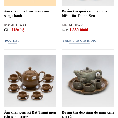
Ấm chén hỏa biến màu cam
Bộ ấm trà quai cao men hoả
sang chảnh
biến Tôn Thanh Sơn
Mã: ACHB-39
Mã: ACHB-33
1.850.000
₫
Liên hệ
Giá:
Giá:
ĐỌC TIẾP
THÊM VÀO GIỎ HÀNG
Ấm chén gốm sứ Bát Tràng men
Bộ ấm trà đẹp quai dê màu xám
nâu sang trọng
cao cấp