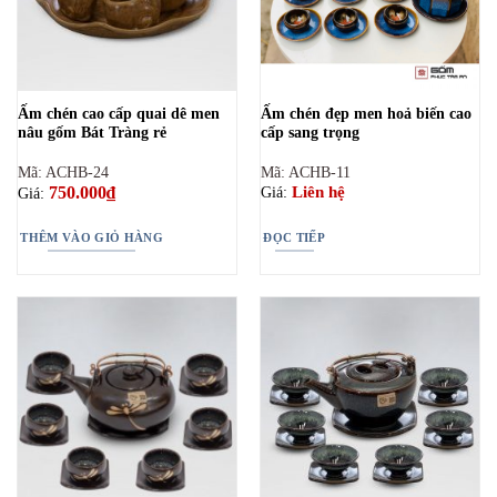
Ấm chén cao cấp quai dê men
Ấm chén đẹp men hoả biến cao
nâu gốm Bát Tràng rẻ
cấp sang trọng
Mã: ACHB-24
Mã: ACHB-11
750.000
₫
Liên hệ
Giá:
Giá:
THÊM VÀO GIỎ HÀNG
ĐỌC TIẾP