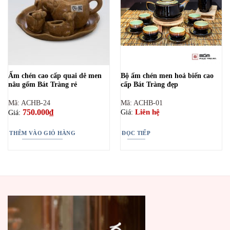
Ấm chén cao cấp quai dê men
Bộ ấm chén men hoả biến cao
nâu gốm Bát Tràng rẻ
cấp Bát Tràng đẹp
Mã: ACHB-24
Mã: ACHB-01
750.000
₫
Liên hệ
Giá:
Giá:
THÊM VÀO GIỎ HÀNG
ĐỌC TIẾP