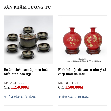
SẢN PHẨM TƯƠNG TỰ
Bộ ấm chén cao cấp men hoả
Bình hút lộc đỏ vạn sự như ý cá
biến hình hoa đẹp
chép màu đỏ H30
Mã: ACHB-27
Mã: BHLT-71
1.250.000
₫
1.500.000
₫
Giá:
Giá:
THÊM VÀO GIỎ HÀNG
THÊM VÀO GIỎ HÀNG