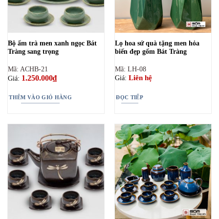
Bộ ấm trà men xanh ngọc Bát
Lọ hoa sứ quà tặng men hỏa
Tràng sang trọng
biến đẹp gốm Bát Tràng
Mã: ACHB-21
Mã: LH-08
1.250.000
₫
Liên hệ
Giá:
Giá:
THÊM VÀO GIỎ HÀNG
ĐỌC TIẾP