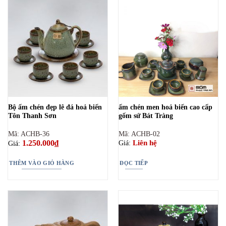
Bộ ấm chén đẹp lê đá hoả biến
ấm chén men hoả biến cao cấp
Tôn Thanh Sơn
gốm sứ Bát Tràng
Mã: ACHB-36
Mã: ACHB-02
1.250.000
₫
Liên hệ
Giá:
Giá:
THÊM VÀO GIỎ HÀNG
ĐỌC TIẾP