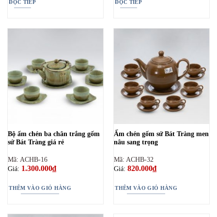
ĐỌC TIẾP
ĐỌC TIẾP
Bộ ấm chén ba chân trắng gốm
Ấm chén gốm sứ Bát Tràng men
sứ Bát Tràng giá rẻ
nâu sang trọng
Mã: ACHB-16
Mã: ACHB-32
1.300.000
₫
820.000
₫
Giá:
Giá:
THÊM VÀO GIỎ HÀNG
THÊM VÀO GIỎ HÀNG