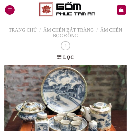
Skip
to
content
TRANG CHỦ
/
ẤM CHÉN BÁT TRÀNG
/
ẤM CHÉN
BỌC ĐỒNG
LỌC