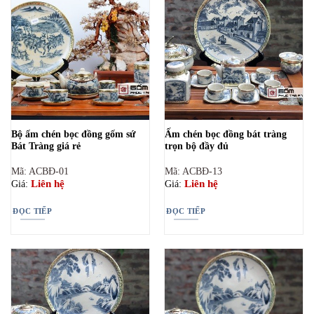
Bộ ấm chén bọc đồng gốm sứ
Ấm chén bọc đồng bát tràng
Bát Tràng giá rẻ
trọn bộ đầy đủ
Mã: ACBĐ-01
Mã: ACBĐ-13
Liên hệ
Liên hệ
Giá:
Giá:
ĐỌC TIẾP
ĐỌC TIẾP