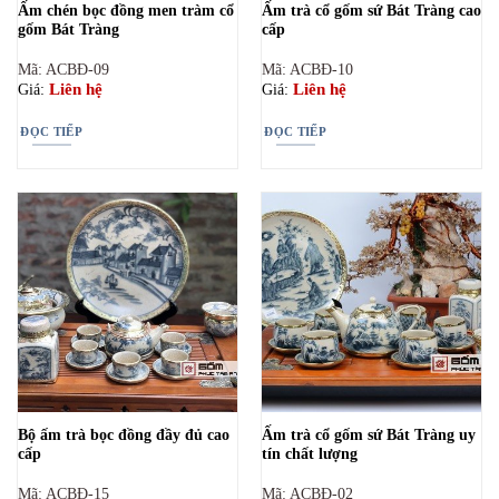
Ấm chén bọc đồng men tràm cổ
Ấm trà cổ gốm sứ Bát Tràng cao
gốm Bát Tràng
cấp
Mã: ACBĐ-09
Mã: ACBĐ-10
Liên hệ
Liên hệ
Giá:
Giá:
ĐỌC TIẾP
ĐỌC TIẾP
Bộ ấm trà bọc đồng đầy đủ cao
Ấm trà cổ gốm sứ Bát Tràng uy
cấp
tín chất lượng
Mã: ACBĐ-15
Mã: ACBĐ-02