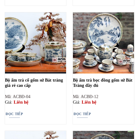
Bộ ấm trà cổ gốm sứ Bát tràng
Bộ ấm trà bọc đồng gốm sứ Bát
giá rẻ cao cấp
Tràng đầy đủ
Mã: ACBĐ-04
Mã: ACBĐ-12
Liên hệ
Liên hệ
Giá:
Giá:
ĐỌC TIẾP
ĐỌC TIẾP