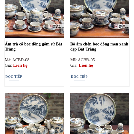
Ấm trà cổ bọc đồng gốm sứ Bát
Bộ ấm chén bọc đồng men xanh
Tràng
đẹp Bát Tràng
Mã: ACBĐ-08
Mã: ACBĐ-05
Liên hệ
Liên hệ
Giá:
Giá:
ĐỌC TIẾP
ĐỌC TIẾP