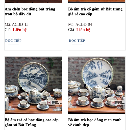
Ấm chén bọc đồng bát tràng
Bộ ấm trà cổ gốm sứ Bát tràng
trọn bộ đầy đủ
giá rẻ cao cấp
Mã: ACBĐ-13
Mã: ACBĐ-04
Liên hệ
Liên hệ
Giá:
Giá:
ĐỌC TIẾP
ĐỌC TIẾP
Bộ ấm trà cổ bọc đồng cao cấp
Bộ ấm trà bọc đồng men xanh
gốm sứ Bát Tràng
vẽ cảnh đẹp