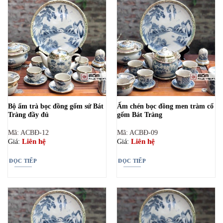
Bộ ấm trà bọc đồng gốm sứ Bát
Ấm chén bọc đồng men tràm cổ
Tràng đầy đủ
gốm Bát Tràng
Mã: ACBĐ-12
Mã: ACBĐ-09
Liên hệ
Liên hệ
Giá:
Giá:
ĐỌC TIẾP
ĐỌC TIẾP