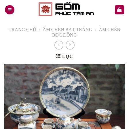
Skip
to
content
TRANG CHỦ
/
ẤM CHÉN BÁT TRÀNG
/
ẤM CHÉN
BỌC ĐỒNG
LỌC