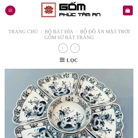
Skip
to
content
TRANG CHỦ
/
BỘ BÁT ĐĨA
/
BỘ ĐỒ ĂN MẶT TRỜI
GỐM SỨ BÁT TRÀNG
LỌC