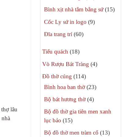
phẩm
sản
15
Bình xịt nhà tắm bằng sứ
15
phẩm
sản
9
Cốc Ly sứ in logo
9
phẩm
sản
60
Đĩa trang trí
60
phẩm
sản
18
phẩm
Tiểu quách
18
sản
4
Vò Rượu Bát Tràng
4
phẩm
sản
114
Đồ thờ cúng
114
phẩm
sản
23
Bình hoa ban thờ
23
phẩm
sản
4
Bộ bát hương thờ
4
phẩm
sản
 thợ lâu
Bộ đồ thờ gia tiên men xanh
phẩm
a nhà
15
lục bảo
15
sản
13
Bộ đồ thờ men tràm cổ
13