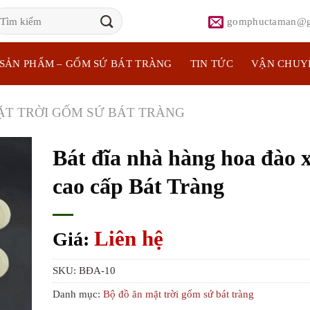
ìm
gomphuctaman@g
iếm:
SẢN PHẨM – GỐM SỨ BÁT TRÀNG
TIN TỨC
VẬN CHUY
ẶT TRỜI GỐM SỨ BÁT TRÀNG
Bát đĩa nhà hàng hoa đào 
cao cấp Bát Tràng
Liên hệ
Giá:
SKU:
BĐA-10
Danh mục:
Bộ đồ ăn mặt trời gốm sứ bát tràng