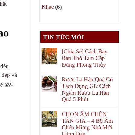
hất
6
phẩm
Khác
6
sản
phẩm
ao
TIN TỨC MỚI
[Chia Sẻ] Cách Bày
Bàn Thờ Tam Cấp
Đúng Phong Thủy
 đều
 đẹp và
Rượu La Hán Quả Có
ãy gọi
Tách Dụng Gì? Cách
Ngâm Rượu La Hán
Quả 5 Phút
CHỌN ẤM CHÉN
TÂN GIA – 4 Bộ Ấm
Chén Mừng Nhà Mới
Hàng Đầu