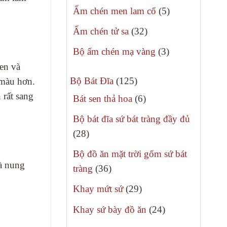
sản
5
Ấm chén men lam cổ
5
phẩm
sản
32
Ấm chén tử sa
32
phẩm
sản
3
Bộ ấm chén mạ vàng
3
phẩm
sản
men và
125
phẩm
Bộ Bát Đĩa
125
 màu hơn.
sản
 rất sang
6
Bát sen thả hoa
6
phẩm
sản
Bộ bát đĩa sứ bát tràng đầy đủ
phẩm
28
28
sản
Bộ đồ ăn mặt trời gốm sứ bát
phẩm
là nung
36
tràng
36
sản
29
Khay mứt sứ
29
phẩm
sản
24
Khay sứ bày đồ ăn
24
phẩm
sản