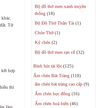
phẩm
sản
Bộ đồ thờ men xanh truyền
phẩm
18
thống
18
u khác.
sản
1
Bộ Đồ Thờ Thần Tài
1
đất. Từ
phẩm
sản
1
Chóe Thờ
1
phẩm
sản
2
Kỷ chén
2
phẩm
sản
32
Bộ đồ thờ men rạn cổ
32
phẩm
sản
125
phẩm
Bình hút tài lộc
125
 kết hợp
sản
118
Ấm chén Bát Tràng
118
phẩm
sản
9
ấm chén bát tràng cao cấp
9
hiều thì
phẩm
sản
16
Ấm chén bọc đồng
16
phẩm
sản
46
Ấm chén hoả biến
46
hẩm làm
phẩm