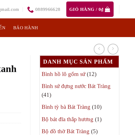
mail.com
0889966628
GIỎ HÀNG /
0
₫
ỂN
BẢO HÀNH
DANH MỤC SẢN PHẨM
xanh
12
Bình hồ lô gốm sứ
12
sản
Bình sứ đựng nước Bát Tràng
phẩm
41
41
sản
10
Bình tỳ bà Bát Tràng
10
phẩm
sản
1
Bộ bát đĩa thắp hương
1
phẩm
sản
5
Bộ đồ thờ Bát Tràng
5