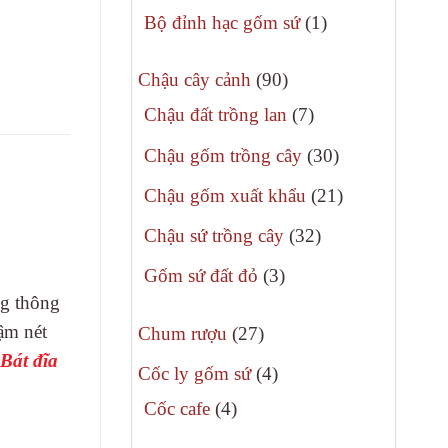
phẩm
sản
1
Bộ đỉnh hạc gốm sứ
1
phẩm
sản
90
phẩm
Chậu cây cảnh
90
sản
7
Chậu đất trồng lan
7
phẩm
sản
30
Chậu gốm trồng cây
30
phẩm
sản
21
Chậu gốm xuất khẩu
21
phẩm
sản
32
Chậu sứ trồng cây
32
phẩm
sản
3
Gốm sứ đất đỏ
3
phẩm
ng thông
sản
đậm nét
27
phẩm
Chum rượu
27
Bát đĩa
sản
4
Cốc ly gốm sứ
4
phẩm
sản
4
Cốc cafe
4
phẩm
sản