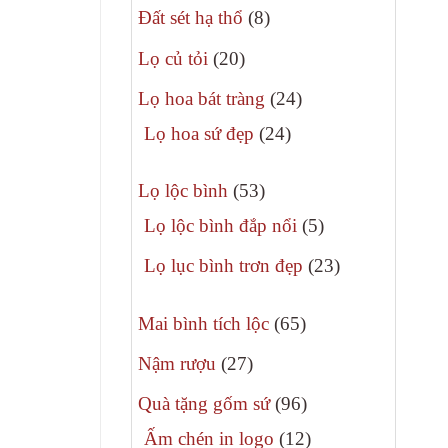
8
phẩm
Đất sét hạ thổ
8
sản
20
Lọ củ tỏi
20
phẩm
sản
24
Lọ hoa bát tràng
24
phẩm
sản
24
Lọ hoa sứ đẹp
24
phẩm
sản
53
phẩm
Lọ lộc bình
53
sản
5
Lọ lộc bình đắp nổi
5
phẩm
sản
23
Lọ lục bình trơn đẹp
23
phẩm
sản
65
phẩm
Mai bình tích lộc
65
sản
27
Nậm rượu
27
phẩm
sản
96
Quà tặng gốm sứ
96
phẩm
sản
12
Ấm chén in logo
12