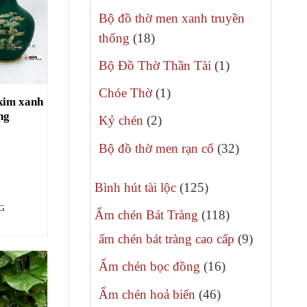
phẩm
sản
Bộ đồ thờ men xanh truyền
phẩm
18
thống
18
sản
1
Bộ Đồ Thờ Thần Tài
1
phẩm
sản
1
Chóe Thờ
1
 kim xanh
phẩm
sản
ng
2
Kỷ chén
2
phẩm
sản
32
Bộ đồ thờ men rạn cổ
32
phẩm
sản
125
phẩm
Bình hút tài lộc
125
sản
G
118
Ấm chén Bát Tràng
118
phẩm
sản
9
ấm chén bát tràng cao cấp
9
phẩm
sản
16
Ấm chén bọc đồng
16
phẩm
sản
46
Ấm chén hoả biến
46
phẩm