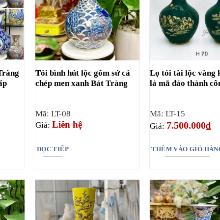
 Tràng
Tỏi bình hút lộc gốm sứ cá
Lọ tỏi tài lộc vàng
ấp
chép men xanh Bát Tràng
lá mã đáo thành cô
Mã: LT-08
Mã: LT-15
Liên hệ
7.500.000
₫
Giá:
Giá:
ĐỌC TIẾP
THÊM VÀO GIỎ HÀN