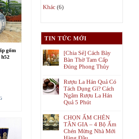
6
phẩm
Khác
6
sản
phẩm
TIN TỨC MỚI
cấp gốm
[Chia Sẻ] Cách Bày
ẻ h52
Bàn Thờ Tam Cấp
Đúng Phong Thủy
Rượu La Hán Quả Có
Tách Dụng Gì? Cách
Ngâm Rượu La Hán
G
Quả 5 Phút
CHỌN ẤM CHÉN
TÂN GIA – 4 Bộ Ấm
Chén Mừng Nhà Mới
Hàng Đầu