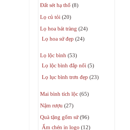
8
phẩm
Đất sét hạ thổ
8
sản
20
Lọ củ tỏi
20
phẩm
sản
24
Lọ hoa bát tràng
24
phẩm
sản
24
Lọ hoa sứ đẹp
24
phẩm
sản
53
phẩm
Lọ lộc bình
53
sản
5
Lọ lộc bình đắp nổi
5
phẩm
sản
23
Lọ lục bình trơn đẹp
23
phẩm
sản
65
phẩm
Mai bình tích lộc
65
sản
27
Nậm rượu
27
phẩm
sản
96
Quà tặng gốm sứ
96
phẩm
sản
12
Ấm chén in logo
12