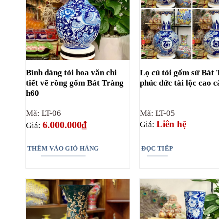
Bình dáng tỏi hoa văn chi
Lọ củ tỏi gốm sứ Bát
tiết vẽ rồng gốm Bát Tràng
phúc đức tài lộc cao c
h60
Mã: LT-06
Mã: LT-05
Liên hệ
6.000.000
₫
Giá:
Giá:
THÊM VÀO GIỎ HÀNG
ĐỌC TIẾP