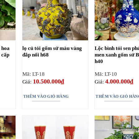
n hoa
lọ củ tỏi gốm sứ màu vàng
Lộc bình tỏi sen ph
 cấp
đắp nổi h68
men xanh gốm sứ B
h40
Mã: LT-18
Mã: LT-10
10.500.000
₫
4.000.000
₫
Giá:
Giá:
THÊM VÀO GIỎ HÀNG
THÊM VÀO GIỎ HÀN