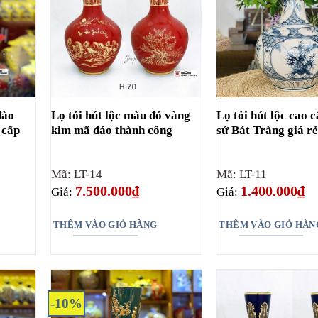
đào
Lọ tỏi hút lộc màu đỏ vàng
Lọ tỏi hút lộc cao 
 cấp
kim mã đáo thành công
sứ Bát Tràng giá r
Mã: LT-14
Mã: LT-11
7.500.000
₫
1.400.000
₫
Giá:
Giá:
THÊM VÀO GIỎ HÀNG
THÊM VÀO GIỎ HÀN
-10%