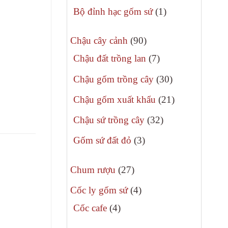
phẩm
sản
1
Bộ đỉnh hạc gốm sứ
1
phẩm
sản
90
phẩm
Chậu cây cảnh
90
sản
7
Chậu đất trồng lan
7
phẩm
sản
30
Chậu gốm trồng cây
30
phẩm
sản
21
Chậu gốm xuất khẩu
21
phẩm
sản
32
Chậu sứ trồng cây
32
phẩm
sản
3
Gốm sứ đất đỏ
3
phẩm
sản
27
phẩm
Chum rượu
27
sản
4
Cốc ly gốm sứ
4
phẩm
sản
4
Cốc cafe
4
phẩm
sản