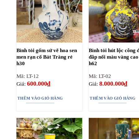
Bình tỏi gốm sứ vẽ hoa sen
Bình tỏi hút lộc công 
men rạn cổ Bát Tràng rẻ
đắp nổi màu vàng cao
h30
h62
Mã: LT-12
Mã: LT-02
600.000
₫
8.000.000
₫
Giá:
Giá:
THÊM VÀO GIỎ HÀNG
THÊM VÀO GIỎ HÀNG