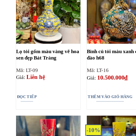
Lọ tỏi gốm màu vàng vẽ hoa
Bình củ tỏi màu xanh
sen đẹp Bát Tràng
đào h68
Mã: LT-09
Mã: LT-16
Liên hệ
10.500.000
₫
Giá:
Giá:
ĐỌC TIẾP
THÊM VÀO GIỎ HÀNG
-10%