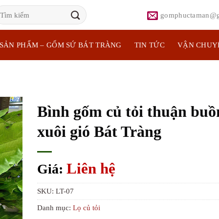
ìm
gomphuctaman@g
iếm:
SẢN PHẨM – GỐM SỨ BÁT TRÀNG
TIN TỨC
VẬN CHUY
Bình gốm củ tỏi thuận bu
xuôi gió Bát Tràng
Liên hệ
Giá:
SKU:
LT-07
Danh mục:
Lọ củ tỏi