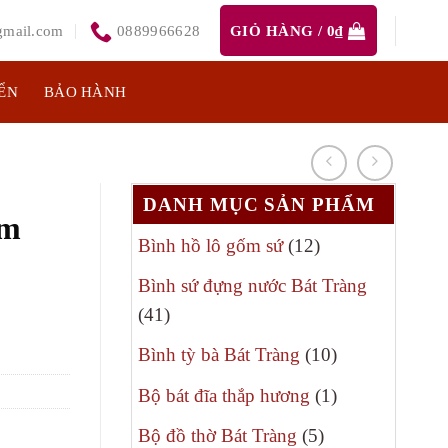
mail.com
0889966628
GIỎ HÀNG /
0
₫
ỂN
BẢO HÀNH
DANH MỤC SẢN PHẨM
ồm
12
Bình hồ lô gốm sứ
12
sản
Bình sứ đựng nước Bát Tràng
phẩm
41
41
sản
10
Bình tỳ bà Bát Tràng
10
phẩm
sản
1
Bộ bát đĩa thắp hương
1
phẩm
sản
5
Bộ đồ thờ Bát Tràng
5