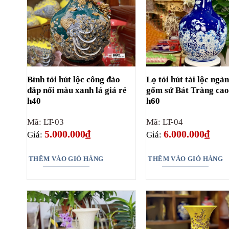
Bình tỏi hút lộc công đào
Lọ tỏi hút tài lộc ngà
đắp nổi màu xanh lá giá rẻ
gốm sứ Bát Tràng cao
h40
h60
Mã: LT-03
Mã: LT-04
5.000.000
₫
6.000.000
₫
Giá:
Giá:
THÊM VÀO GIỎ HÀNG
THÊM VÀO GIỎ HÀNG