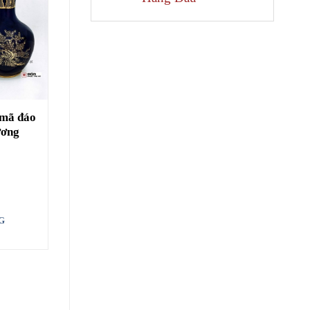
 mã đáo
ương
G