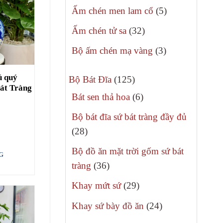
sản
5
Ấm chén men lam cổ
5
phẩm
sản
32
Ấm chén tử sa
32
phẩm
sản
3
Bộ ấm chén mạ vàng
3
phẩm
sản
ú quý
125
phẩm
Bộ Bát Đĩa
125
át Tràng
sản
6
Bát sen thả hoa
6
phẩm
sản
Bộ bát đĩa sứ bát tràng đầy đủ
phẩm
28
28
sản
Bộ đồ ăn mặt trời gốm sứ bát
G
phẩm
36
tràng
36
sản
29
Khay mứt sứ
29
phẩm
sản
24
Khay sứ bày đồ ăn
24
phẩm
sản