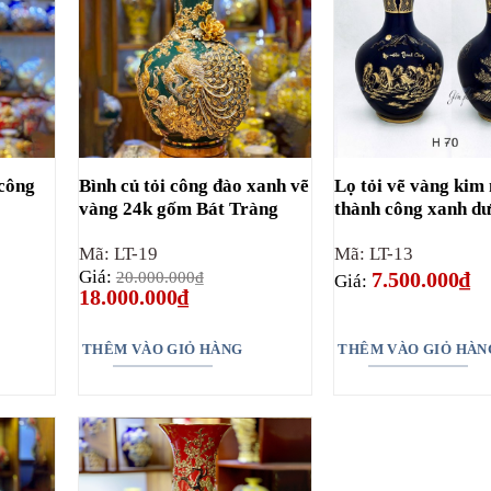
 công
Bình củ tỏi công đào xanh vẽ
Lọ tỏi vẽ vàng kim
vàng 24k gốm Bát Tràng
thành công xanh d
Mã: LT-19
Mã: LT-13
Giá:
20.000.000
₫
7.500.000
₫
Giá:
Giá
Giá
18.000.000
₫
gốc
hiện
là:
tại
20.000.000₫.
là:
THÊM VÀO GIỎ HÀNG
THÊM VÀO GIỎ HÀN
18.000.000₫.