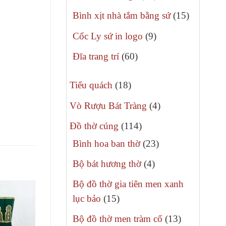
phẩm
sản
15
Bình xịt nhà tắm bằng sứ
15
phẩm
sản
9
Cốc Ly sứ in logo
9
phẩm
sản
60
Đĩa trang trí
60
phẩm
sản
18
phẩm
Tiểu quách
18
sản
4
Vò Rượu Bát Tràng
4
phẩm
sản
114
Đồ thờ cúng
114
phẩm
sản
23
Bình hoa ban thờ
23
phẩm
sản
4
Bộ bát hương thờ
4
phẩm
sản
Bộ đồ thờ gia tiên men xanh
phẩm
15
lục bảo
15
sản
13
Bộ đồ thờ men tràm cổ
13