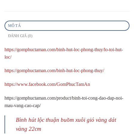
MÔ TẢ
ĐÁNH GIÁ (0)
https://gomphuctaman.com/binh-hut-loc-phong-thuy/lo-toi-hut-
loc/
https://gomphuctaman.com/binh-hut-loc-phong-thuy/
https://www.facebook.com/GomPhucTamAn
https://gomphuctaman.com/product/binh-toi-cong-dao-dap-noi-
mau-vang-cao-cap/
Bình hút lộc thuận buồm xuôi gió vàng dát
vàng 22cm