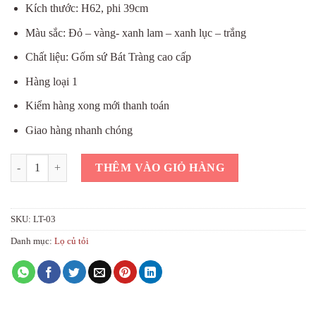
Kích thước: H62, phi 39cm
Màu sắc: Đỏ – vàng- xanh lam – xanh lục – trắng
Chất liệu: Gốm sứ Bát Tràng cao cấp
Hàng loại 1
Kiểm hàng xong mới thanh toán
Giao hàng nhanh chóng
Bình tỏi hút lộc công đào đắp nổi màu xanh lá giá rẻ h40 số lượng
THÊM VÀO GIỎ HÀNG
SKU:
LT-03
Danh mục:
Lọ củ tỏi