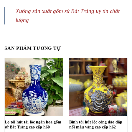
Xưởng sản xuất gốm sứ Bát Tràng uy tín chất
lượng
SẢN PHẨM TƯƠNG TỰ
Lọ tỏi hút tài lộc ngàn hoa gốm
Bình tỏi hút lộc công đào đắp
sứ Bát Tràng cao cấp h60
nổi màu vàng cao cấp h62