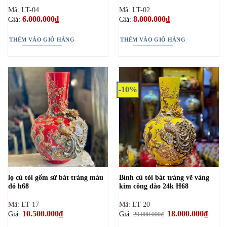
Mã: LT-04
Mã: LT-02
6.000.000
₫
8.000.000
₫
Giá:
Giá:
THÊM VÀO GIỎ HÀNG
THÊM VÀO GIỎ HÀNG
-10%
lọ củ tỏi gốm sứ bát tràng màu
Bình củ tỏi bát tràng vẽ vàng
đỏ h68
kim công đào 24k H68
Mã: LT-17
Mã: LT-20
10.500.000
₫
Giá
18.000.000
₫
Giá
Giá:
Giá:
20.000.000
₫
gốc
hiện
là:
tại