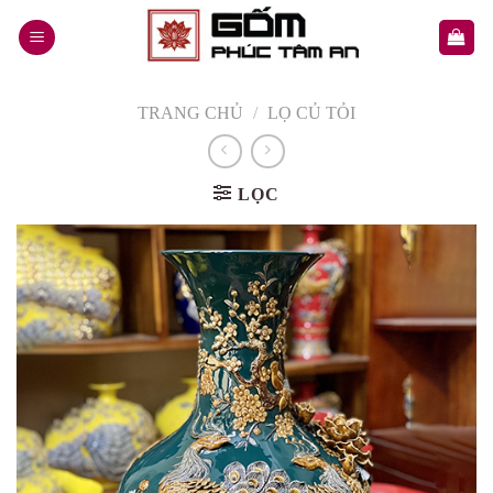
Skip
to
content
TRANG CHỦ
/
LỌ CỦ TỎI
LỌC