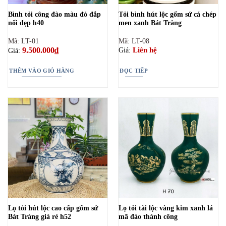
Bình tỏi công đào màu đỏ đắp
Tỏi bình hút lộc gốm sứ cá chép
nổi đẹp h40
men xanh Bát Tràng
Mã: LT-01
Mã: LT-08
9.500.000
₫
Liên hệ
Giá:
Giá:
THÊM VÀO GIỎ HÀNG
ĐỌC TIẾP
Lọ tỏi hút lộc cao cấp gốm sứ
Lọ tỏi tài lộc vàng kim xanh lá
Bát Tràng giá rẻ h52
mã đáo thành công