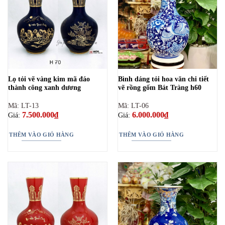
Lọ tỏi vẽ vàng kim mã đáo
Bình dáng tỏi hoa văn chi tiết
thành công xanh dương
vẽ rồng gốm Bát Tràng h60
Mã: LT-13
Mã: LT-06
7.500.000
₫
6.000.000
₫
Giá:
Giá:
THÊM VÀO GIỎ HÀNG
THÊM VÀO GIỎ HÀNG