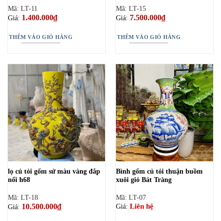
Mã: LT-11
Mã: LT-15
1.400.000
₫
7.500.000
₫
Giá:
Giá:
THÊM VÀO GIỎ HÀNG
THÊM VÀO GIỎ HÀNG
lọ củ tỏi gốm sứ màu vàng đắp
Bình gốm củ tỏi thuận buồm
nổi h68
xuôi gió Bát Tràng
Mã: LT-18
Mã: LT-07
10.500.000
₫
Liên hệ
Giá:
Giá: