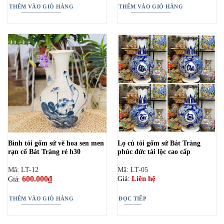
20.000.000₫.
là:
THÊM VÀO GIỎ HÀNG
THÊM VÀO GIỎ HÀNG
18.000
Bình tỏi gốm sứ vẽ hoa sen men
Lọ củ tỏi gốm sứ Bát Tràng
rạn cổ Bát Tràng rẻ h30
phúc đức tài lộc cao cấp
Mã: LT-12
Mã: LT-05
600.000
₫
Liên hệ
Giá:
Giá:
THÊM VÀO GIỎ HÀNG
ĐỌC TIẾP