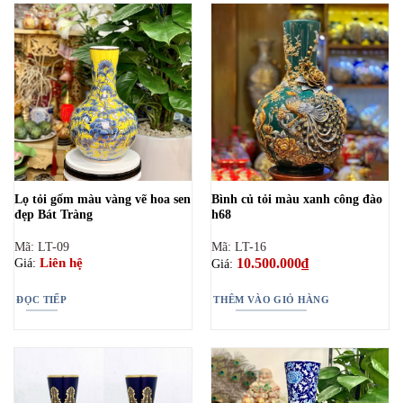
Lọ tỏi gốm màu vàng vẽ hoa sen
Bình củ tỏi màu xanh công đào
đẹp Bát Tràng
h68
Mã: LT-09
Mã: LT-16
10.500.000
₫
Liên hệ
Giá:
Giá:
ĐỌC TIẾP
THÊM VÀO GIỎ HÀNG