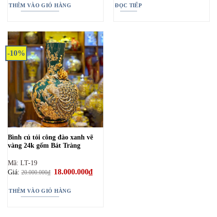
THÊM VÀO GIỎ HÀNG
ĐỌC TIẾP
-10%
Bình củ tỏi công đào xanh vẽ
vàng 24k gốm Bát Tràng
Mã: LT-19
Giá
18.000.000
₫
Giá
Giá:
20.000.000
₫
gốc
hiện
là:
tại
20.000.000₫.
là:
THÊM VÀO GIỎ HÀNG
18.000.000₫.