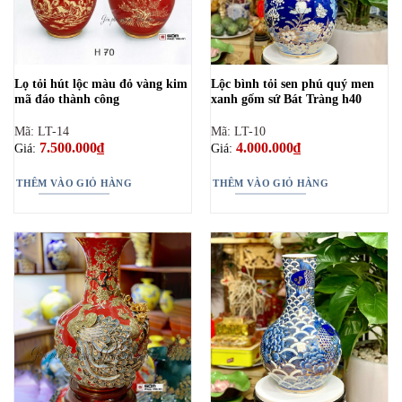
Lọ tỏi hút lộc màu đỏ vàng kim
Lộc bình tỏi sen phú quý men
mã đáo thành công
xanh gốm sứ Bát Tràng h40
Mã: LT-14
Mã: LT-10
7.500.000
₫
4.000.000
₫
Giá:
Giá:
THÊM VÀO GIỎ HÀNG
THÊM VÀO GIỎ HÀNG