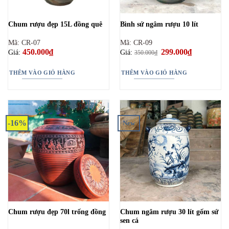
có
thể
Chum rượu đẹp 15L đồng quê
Bình sứ ngâm rượu 10 lít
được
chọn
Mã: CR-07
Mã: CR-09
trên
450.000
₫
Giá
299.000
₫
Giá
Giá:
Giá:
350.000
₫
gốc
hiện
trang
là:
tại
sản
350.000₫.
là:
THÊM VÀO GIỎ HÀNG
THÊM VÀO GIỎ HÀNG
299.000₫.
phẩm
-16%
New
Chum ngâm rượu 30 lít gốm sứ
Chum rượu đẹp 70l trống đồng
sen cá