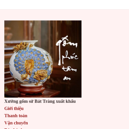
này
có
nhiều
biến
thể.
Các
tùy
chọn
có
thể
được
chọn
trên
trang
sản
phẩm
Xưởng gốm sứ Bát Tràng xuất khẩu
Giới thiệu
Thanh toán
Vận chuyển