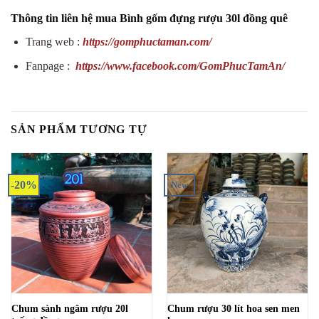
Thông tin liên hệ mua Bình gốm đựng rượu 30l đồng quê
Trang web :
https://gomphuctaman.com/
Fanpage :
https://www.facebook.com/GomPhucTamAn/
SẢN PHẨM TƯƠNG TỰ
-20%
New
Chum sành ngâm rượu 20l
Chum rượu 30 lít hoa sen men