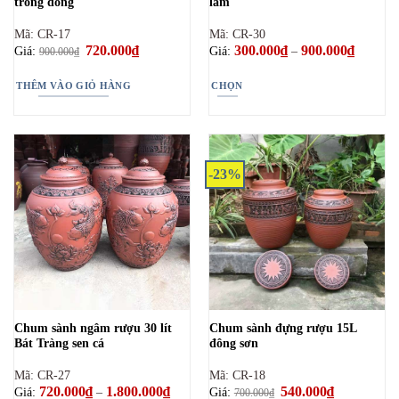
trống đồng
lam
Mã: CR-17
Mã: CR-30
Giá
720.000
₫
Giá
300.000
₫
900.000
₫
Khoảng
Giá:
Giá:
–
900.000
₫
gốc
hiện
giá:
là:
tại
từ
900.000₫.
là:
300.000
THÊM VÀO GIỎ HÀNG
CHỌN
720.000₫.
đến
900.000
Sản
phẩm
này
có
-23%
nhiều
biến
thể.
Các
tùy
chọn
có
thể
Chum sành ngâm rượu 30 lít
Chum sành đựng rượu 15L
được
Bát Tràng sen cá
đông sơn
chọn
trên
Mã: CR-27
Mã: CR-18
trang
720.000
₫
1.800.000
₫
Khoảng
Giá
540.000
₫
Giá
Giá:
–
Giá:
700.000
₫