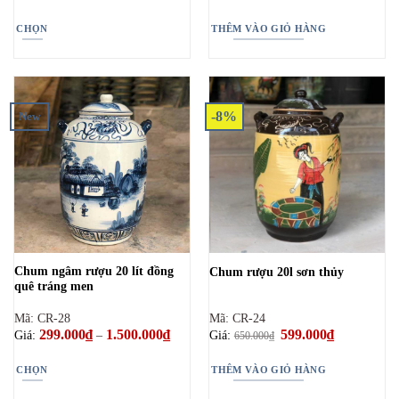
giá:
gốc
hiện
sản
từ
là:
tại
phẩm
720.000₫
700.000₫.
là:
CHỌN
THÊM VÀO GIỎ HÀNG
đến
540.000₫.
1.800.000₫
Sản
phẩm
này
có
-8%
New
nhiều
biến
thể.
Các
tùy
chọn
có
thể
Chum ngâm rượu 20 lít đồng
Chum rượu 20l sơn thủy
được
quê tráng men
chọn
trên
Mã: CR-28
Mã: CR-24
trang
299.000
₫
1.500.000
₫
Khoảng
Giá
599.000
₫
Giá
Giá:
–
Giá:
650.000
₫
giá:
gốc
hiện
sản
từ
là:
tại
phẩm
299.000₫
650.000₫.
là:
CHỌN
THÊM VÀO GIỎ HÀNG
đến
599.000₫.
1.500.000₫
Sản