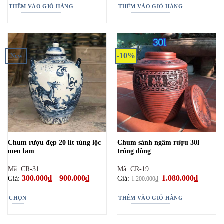
phẩm
650.000₫.
là:
THÊM VÀO GIỎ HÀNG
THÊM VÀO GIỎ HÀNG
599.000₫.
-10%
New
Chum rượu đẹp 20 lít tùng lộc
Chum sành ngâm rượu 30l
men lam
trống đồng
Mã: CR-31
Mã: CR-19
300.000
₫
900.000
₫
Khoảng
Giá
1.080.000
₫
Giá
Giá:
–
Giá:
1.200.000
₫
giá:
gốc
hiện
từ
là:
tại
300.000₫
1.200.000₫.
là:
CHỌN
THÊM VÀO GIỎ HÀNG
đến
1.080.00
900.000₫
Sản
phẩm