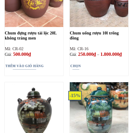
Chum đựng rượu tài lộc 20L
Chum uống rượu 10l trống
không tráng men
đồng
Mã: CR-02
Mã: CR-16
500.000
₫
250.000
₫
1.800.000
₫
Khoản
Giá:
Giá:
–
giá:
từ
250.0
THÊM VÀO GIỎ HÀNG
CHỌN
đến
1.800.
Sản
phẩm
này
có
-15%
nhiều
biến
thể.
Các
tùy
chọn