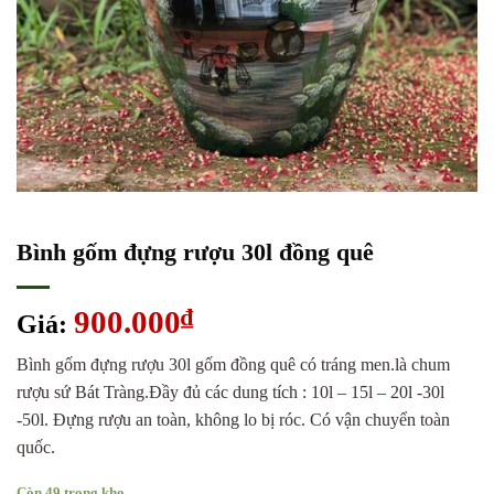
Bình gốm đựng rượu 30l đồng quê
900.000
₫
Giá:
Bình gốm đựng rượu 30l gốm đồng quê có tráng men.là chum
rượu sứ Bát Tràng.Đầy đủ các dung tích : 10l – 15l – 20l -30l
-50l. Đựng rượu an toàn, không lo bị róc. Có vận chuyển toàn
quốc.
Còn 49 trong kho