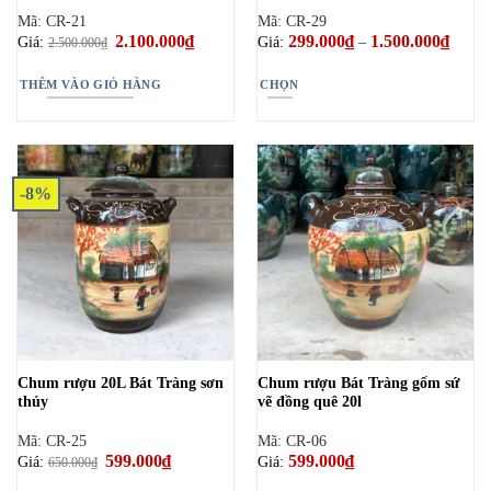
Mã: CR-21
Mã: CR-29
Giá
2.100.000
₫
Giá
299.000
₫
1.500.000
₫
Khoản
Giá:
Giá:
–
2.500.000
₫
gốc
hiện
giá:
là:
tại
từ
2.500.000₫.
là:
299.0
THÊM VÀO GIỎ HÀNG
CHỌN
2.100.000₫.
đến
1.500.
Sản
phẩm
này
có
-8%
nhiều
biến
thể.
Các
tùy
chọn
có
thể
Chum rượu 20L Bát Tràng sơn
Chum rượu Bát Tràng gốm sứ
được
thủy
vẽ đồng quê 20l
chọn
trên
Mã: CR-25
Mã: CR-06
trang
Giá
599.000
₫
Giá
599.000
₫
Giá:
Giá:
650.000
₫
gốc
hiện
sản
là:
tại