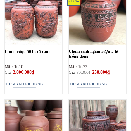
-17%
Chum sành ngâm rượu 5 lít
Chum rượu 50 lít tứ cảnh
trống đồng
Mã: CR-10
Mã: CR-32
2.000.000
₫
Giá
250.000
₫
Giá
Giá:
Giá:
300.000
₫
gốc
hiện
là:
tại
300.000₫.
là:
THÊM VÀO GIỎ HÀNG
THÊM VÀO GIỎ HÀNG
250.000₫.