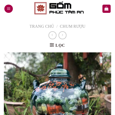
Skip
to
content
TRANG CHỦ
/
CHUM RƯỢU
LỌC