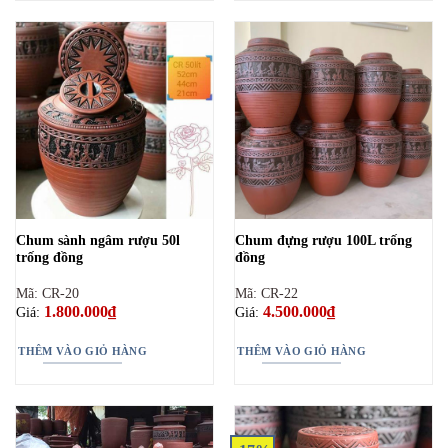
phẩm
này
có
nhiều
biến
thể.
Các
tùy
chọn
có
thể
Chum sành ngâm rượu 50l
Chum đựng rượu 100L trống
được
trống đồng
đồng
chọn
trên
Mã: CR-20
Mã: CR-22
trang
1.800.000
₫
4.500.000
₫
Giá:
Giá:
sản
phẩm
THÊM VÀO GIỎ HÀNG
THÊM VÀO GIỎ HÀNG