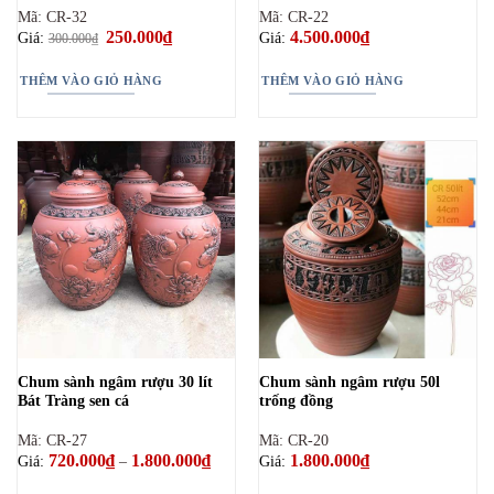
trên
Mã: CR-32
Mã: CR-22
trang
Giá
250.000
₫
Giá
4.500.000
₫
Giá:
Giá:
300.000
₫
gốc
hiện
sản
là:
tại
phẩm
300.000₫.
là:
THÊM VÀO GIỎ HÀNG
THÊM VÀO GIỎ HÀNG
250.000₫.
Chum sành ngâm rượu 30 lít
Chum sành ngâm rượu 50l
Bát Tràng sen cá
trống đồng
Mã: CR-27
Mã: CR-20
720.000
₫
1.800.000
₫
Khoảng
1.800.000
₫
Giá:
–
Giá:
giá:
từ