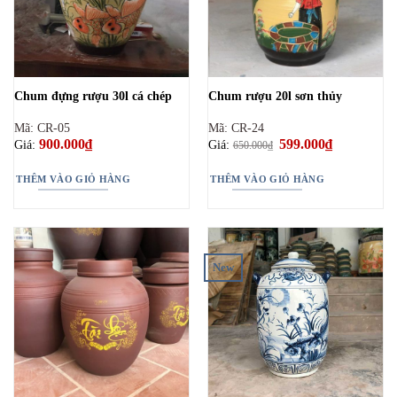
Chum đựng rượu 30l cá chép
Chum rượu 20l sơn thủy
Mã: CR-05
Mã: CR-24
900.000
₫
Giá
599.000
₫
Giá
Giá:
Giá:
650.000
₫
gốc
hiện
là:
tại
650.000₫.
là:
THÊM VÀO GIỎ HÀNG
THÊM VÀO GIỎ HÀNG
599.000₫.
New