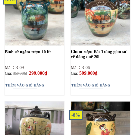
Chum rượu Bát Tràng gốm sứ
Bình sứ ngâm rượu 10 lít
vẽ đồng quê 20l
Mã: CR-09
Mã: CR-06
Giá
299.000
₫
Giá
599.000
₫
Giá:
Giá:
350.000
₫
gốc
hiện
là:
tại
350.000₫.
là:
THÊM VÀO GIỎ HÀNG
THÊM VÀO GIỎ HÀNG
299.000₫.
-8%