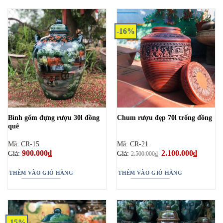
phẩm
này
có
-16%
nhiều
biến
thể.
Các
tùy
chọn
có
thể
Bình gốm đựng rượu 30l đồng
Chum rượu đẹp 70l trống đồng
được
quê
chọn
trên
Mã: CR-15
Mã: CR-21
trang
900.000
₫
Giá
2.100.000
₫
Giá
Giá:
Giá:
2.500.000
₫
gốc
hiện
sản
là:
tại
phẩm
2.500.000₫.
là:
THÊM VÀO GIỎ HÀNG
THÊM VÀO GIỎ HÀNG
2.100.00
-15%