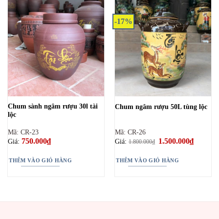
này
có
-17%
nhiều
biến
thể.
Các
tùy
chọn
có
thể
Chum sành ngâm rượu 30l tài
Chum ngâm rượu 50L tùng lộc
được
lộc
chọn
trên
Mã: CR-23
Mã: CR-26
trang
750.000
₫
Giá
1.500.000
₫
Giá
Giá:
Giá:
1.800.000
₫
gốc
hiện
sản
là:
tại
phẩm
1.800.000₫.
là:
THÊM VÀO GIỎ HÀNG
THÊM VÀO GIỎ HÀNG
1.500.00