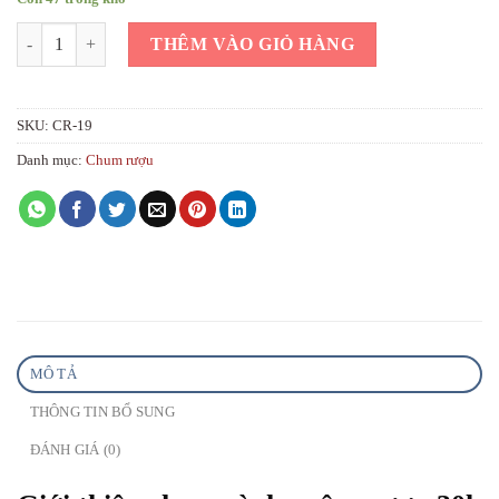
Chum sành ngâm rượu 30l trống đồng số lượng
THÊM VÀO GIỎ HÀNG
SKU:
CR-19
Danh mục:
Chum rượu
MÔ TẢ
THÔNG TIN BỔ SUNG
ĐÁNH GIÁ (0)