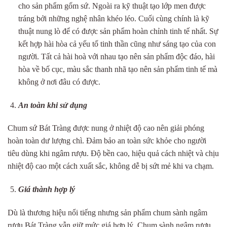
cho sản phẩm gốm sứ. Ngoài ra kỹ thuật tạo lớp men được
tráng bởi những nghệ nhân khéo léo. Cuối cùng chính là kỹ
thuật nung lò để có được sản phẩm hoàn chỉnh tinh tế nhất. Sự
kết hợp hài hòa cả yếu tố tinh thần cũng như sáng tạo của con
người. Tất cả hài hoà với nhau tạo nên sản phẩm độc đáo, hài
hòa về bố cục, màu sắc thanh nhã tạo nên sản phẩm tinh tế mà
không ở nơi đâu có được.
An toàn khi sử dụng
Chum sứ Bát Tràng được nung ở nhiệt độ cao nên giải phóng
hoàn toàn dư lượng chì. Đảm bảo an toàn sức khỏe cho người
tiêu dùng khi ngâm rượu. Độ bền cao, hiệu quả cách nhiệt và chịu
nhiệt độ cao một cách xuất sắc, không dễ bị sứt mẻ khi va chạm.
Giá thành hợp lý
Dù là thương hiệu nổi tiếng nhưng sản phẩm chum sành ngâm
rượu Bát Tràng vẫn giữ mức giá hợp lý. Chum sành ngâm rượu