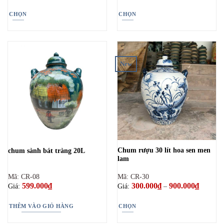
từ
từ
300.000₫
300.0
CHỌN
CHỌN
đến
đến
900.000₫
3.000.
Sản
Sản
phẩm
phẩm
này
này
có
có
New
nhiều
nhiều
biến
biến
thể.
thể.
Các
Các
tùy
tùy
chọn
chọn
có
có
thể
thể
Chum rượu 30 lít hoa sen men
chum sành bát tràng 20L
được
được
lam
chọn
chọn
trên
trên
Mã: CR-08
Mã: CR-30
trang
trang
599.000
₫
300.000
₫
900.000
₫
Khoảng
Giá:
Giá:
–
giá:
sản
sản
từ
phẩm
phẩm
300.000
THÊM VÀO GIỎ HÀNG
CHỌN
đến
900.000
Sản