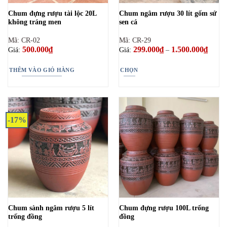
Chum đựng rượu tài lộc 20L
Chum ngâm rượu 30 lít gốm sứ
không tráng men
sen cá
Mã: CR-02
Mã: CR-29
500.000
₫
299.000
₫
1.500.000
₫
Khoản
Giá:
Giá:
–
giá:
từ
299.0
THÊM VÀO GIỎ HÀNG
CHỌN
đến
1.500.
Sản
phẩm
này
có
-17%
nhiều
biến
thể.
Các
tùy
chọn
có
thể
Chum sành ngâm rượu 5 lít
Chum đựng rượu 100L trống
được
trống đồng
đồng
chọn