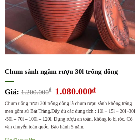
Chum sành ngâm rượu 30l trống đồng
Giá
1.080.000
₫
Giá
₫
Giá:
1.200.000
gốc
hiện
Chum uống rượu 30l trống đồng là chum rượu sành không tráng
là:
tại
men gốm sứ Bát Tràng.Đầy đủ các dung tích : 10l – 15l – 20l -30l
1.200.000₫.
là:
-50l – 70l – 100l – 120l. Đựng rượu an toàn, không lo bị róc. Có
1.080.000₫.
vận chuyển toàn quốc. Bảo hành 5 năm.
Còn 47 trong kho