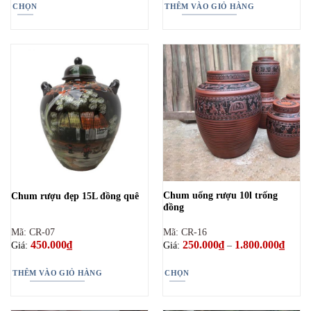
720.000₫
CHỌN
THÊM VÀO GIỎ HÀNG
đến
1.800.000₫
Sản
phẩm
này
có
nhiều
biến
thể.
Các
tùy
chọn
có
thể
Chum uống rượu 10l trống
Chum rượu đẹp 15L đồng quê
được
đồng
chọn
trên
Mã: CR-07
Mã: CR-16
trang
450.000
₫
250.000
₫
1.800.000
₫
Khoản
Giá:
Giá:
–
giá:
sản
từ
phẩm
250.0
THÊM VÀO GIỎ HÀNG
CHỌN
đến
1.800.
Sản
phẩm