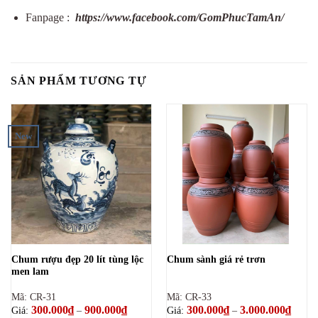
Fanpage :
https://www.facebook.com/GomPhucTamAn/
SẢN PHẨM TƯƠNG TỰ
New
Chum rượu đẹp 20 lít tùng lộc
Chum sành giá rẻ trơn
men lam
Mã: CR-31
Mã: CR-33
300.000
₫
900.000
₫
Khoảng
300.000
₫
3.000.000
₫
Khoản
Giá:
–
Giá:
–
giá:
giá: