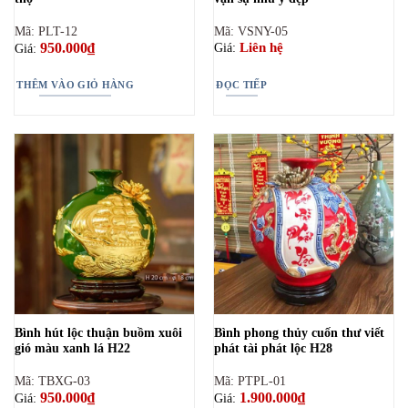
Mã: PLT-12
Mã: VSNY-05
950.000
₫
Liên hệ
Giá:
Giá:
THÊM VÀO GIỎ HÀNG
ĐỌC TIẾP
Bình hút lộc thuận buồm xuôi
Bình phong thủy cuốn thư viết
gió màu xanh lá H22
phát tài phát lộc H28
Mã: TBXG-03
Mã: PTPL-01
950.000
₫
1.900.000
₫
Giá:
Giá: