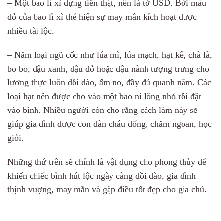
– Một bao lì xì đựng tiền thật, nên là tờ USD. Bởi màu
đỏ của bao lì xì thể hiện sự may mắn kích hoạt được
nhiều tài lộc.
– Năm loại ngũ cốc như lúa mì, lúa mạch, hạt kê, chà là,
bo bo, đậu xanh, đậu đỏ hoặc đậu nành tượng trưng cho
lương thực luôn dồi dào, ấm no, đầy đủ quanh năm. Các
loại hạt nên được cho vào một bao ni lông nhỏ rồi đặt
vào bình. Nhiều người còn cho rằng cách làm này sẽ
giúp gia đình được con đàn cháu đống, chăm ngoan, học
giỏi.
Những thứ trên sẽ chính là vật dụng cho phong thủy để
khiến chiếc bình hút lộc ngày càng dồi dào, gia đình
thịnh vượng, may mắn và gặp điều tốt đẹp cho gia chủ.