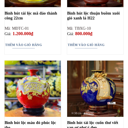
Bình hút tài lộc mã đáo thành
Bình hút lộc thuận buồm xuôi
công 22cm
gió xanh lá H22
Mã: MĐTC-01
Mã: TBXG-10
1.200.000
₫
800.000
₫
Giá:
Giá:
THÊM VÀO GIỎ HÀNG
THÊM VÀO GIỎ HÀNG
Bình hút lộc màu đỏ phúc lộc
Bình hút tài lộc cuốn thư viết
thọ
vạn sự như ý đẹp