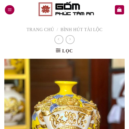
Skip
to
content
TRANG CHỦ
/
BÌNH HÚT TÀI LỘC
LỌC