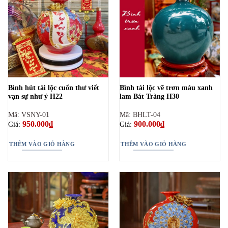
Bình hút tài lộc cuốn thư viết
Bình tài lộc vẽ trơn màu xanh
vạn sự như ý H22
lam Bát Tràng H30
Mã: VSNY-01
Mã: BHLT-04
950.000
₫
900.000
₫
Giá:
Giá:
THÊM VÀO GIỎ HÀNG
THÊM VÀO GIỎ HÀNG