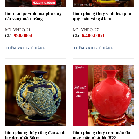
Bình tài lộc vinh hoa phú quý
Bình phong thủy vinh hoa phú
dát vàng màu trắng
quý màu vàng 41cm
Mã: VHPQ-21
Mã: VHPQ-27
950.000
₫
6.400.000
₫
Giá:
Giá:
THÊM VÀO GIỎ HÀNG
THÊM VÀO GIỎ HÀNG
Bình phong thủy công đào xanh
Bình phong thuỷ trơn màu đỏ
lục đẹp nhất 30cm
may mắn phát lộc H22