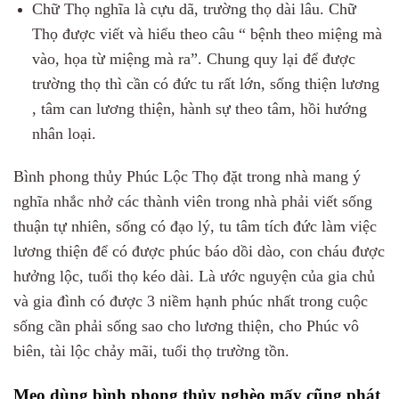
Chữ Thọ nghĩa là cựu dã, trường thọ dài lâu. Chữ
Thọ được viết và hiểu theo câu “ bệnh theo miệng mà
vào, họa từ miệng mà ra”. Chung quy lại để được
trường thọ thì cần có đức tu rất lớn, sống thiện lương
, tâm can lương thiện, hành sự theo tâm, hồi hướng
nhân loại.
Bình phong thủy Phúc Lộc Thọ đặt trong nhà mang ý
nghĩa nhắc nhở các thành viên trong nhà phải viết sống
thuận tự nhiên, sống có đạo lý, tu tâm tích đức làm việc
lương thiện để có được phúc báo dồi dào, con cháu được
hưởng lộc, tuổi thọ kéo dài. Là ước nguyện của gia chủ
và gia đình có được 3 niềm hạnh phúc nhất trong cuộc
sống cần phải sống sao cho lương thiện, cho Phúc vô
biên, tài lộc chảy mãi, tuổi thọ trường tồn.
Mẹo dùng bình phong thủy nghèo mấy cũng phát