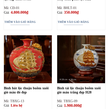
Mã: CĐ-01
Mã: BHLT-01
4.800.000
₫
350.000
₫
Giá:
Giá:
THÊM VÀO GIỎ HÀNG
THÊM VÀO GIỎ HÀNG
Bình hút lộc thuận buồm xuôi
Bình tài lộc thuận buồm xuôi
gió màu đỏ đẹp
gió màu trắng đẹp H28
Mã: TBXG-13
Mã: TBXG-09
1.900.000
₫
Liên hệ
Giá:
Giá: