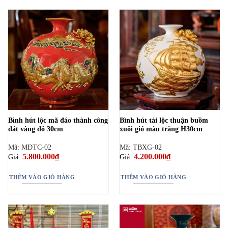
Bình hút lộc mã đáo thành công
Bình hút tài lộc thuận buồm
dát vàng đỏ 30cm
xuôi gió màu trắng H30cm
Mã: MĐTC-02
Mã: TBXG-02
5.800.000
₫
4.200.000
₫
Giá:
Giá:
THÊM VÀO GIỎ HÀNG
THÊM VÀO GIỎ HÀNG