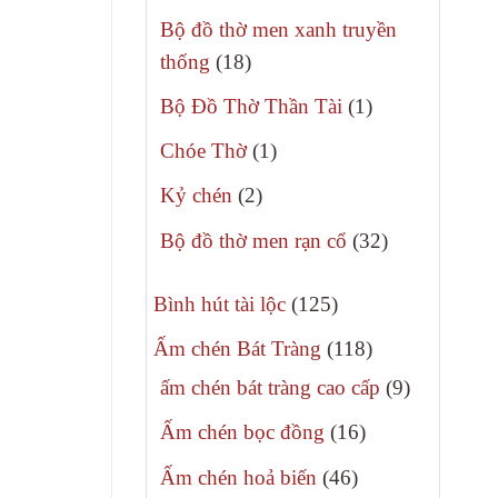
phẩm
sản
Bộ đồ thờ men xanh truyền
phẩm
18
thống
18
sản
1
Bộ Đồ Thờ Thần Tài
1
phẩm
sản
1
Chóe Thờ
1
phẩm
sản
2
Kỷ chén
2
phẩm
sản
32
Bộ đồ thờ men rạn cổ
32
phẩm
sản
125
phẩm
Bình hút tài lộc
125
sản
118
Ấm chén Bát Tràng
118
phẩm
sản
9
ấm chén bát tràng cao cấp
9
phẩm
sản
16
Ấm chén bọc đồng
16
phẩm
sản
46
Ấm chén hoả biến
46
phẩm