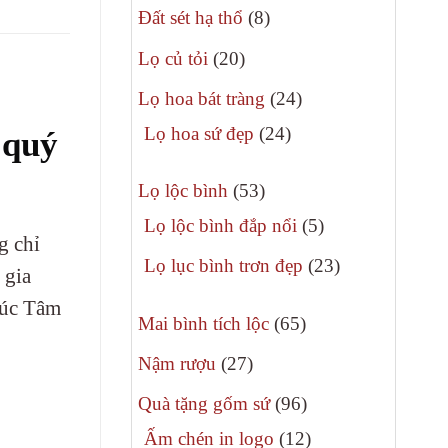
8
phẩm
Đất sét hạ thổ
8
sản
20
Lọ củ tỏi
20
phẩm
sản
24
Lọ hoa bát tràng
24
phẩm
sản
24
Lọ hoa sứ đẹp
24
 quý
phẩm
sản
53
phẩm
Lọ lộc bình
53
sản
5
Lọ lộc bình đắp nổi
5
g chỉ
phẩm
sản
23
Lọ lục bình trơn đẹp
23
 gia
phẩm
sản
Phúc Tâm
65
phẩm
Mai bình tích lộc
65
sản
27
Nậm rượu
27
phẩm
sản
96
Quà tặng gốm sứ
96
phẩm
sản
12
Ấm chén in logo
12