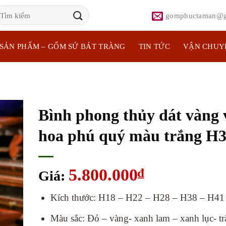
ìm
gomphuctaman@g
iếm:
SẢN PHẨM – GỐM SỨ BÁT TRÀNG
TIN TỨC
VẬN CHUY
Bình phong thủy dát vàng 
hoa phú quý màu trắng H
5.800.000
₫
Giá:
Kích thước: H18 – H22
– H28 – H38 – H41
Màu sắc: Đỏ – vàng- xanh lam – xanh lục- t