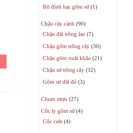
phẩm
sản
1
Bộ đỉnh hạc gốm sứ
1
phẩm
sản
90
phẩm
Chậu cây cảnh
90
sản
7
Chậu đất trồng lan
7
phẩm
sản
30
Chậu gốm trồng cây
30
phẩm
sản
21
Chậu gốm xuất khẩu
21
rắng H30cm số lượng
phẩm
sản
32
Chậu sứ trồng cây
32
phẩm
sản
3
Gốm sứ đất đỏ
3
phẩm
sản
27
phẩm
Chum rượu
27
sản
4
Cốc ly gốm sứ
4
phẩm
sản
4
Cốc cafe
4
phẩm
sản