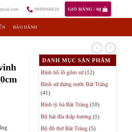
mail.com
0889966628
GIỎ HÀNG /
0
₫
ỂN
BẢO HÀNH
DANH MỤC SẢN PHẨM
vinh
12
Bình hồ lô gốm sứ
12
30cm
sản
Bình sứ đựng nước Bát Tràng
phẩm
41
41
sản
10
Bình tỳ bà Bát Tràng
10
phẩm
sản
1
Bộ bát đĩa thắp hương
1
phẩm
sản
rắng
5
Bộ đồ thờ Bát Tràng
5