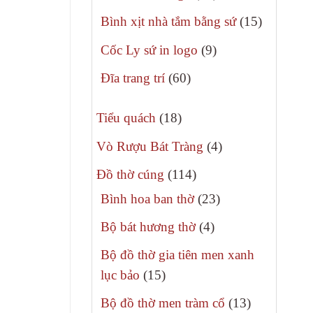
phẩm
sản
15
Bình xịt nhà tắm bằng sứ
15
phẩm
sản
9
Cốc Ly sứ in logo
9
phẩm
sản
60
Đĩa trang trí
60
phẩm
sản
18
phẩm
Tiểu quách
18
sản
4
Vò Rượu Bát Tràng
4
phẩm
sản
114
Đồ thờ cúng
114
phẩm
sản
23
Bình hoa ban thờ
23
phẩm
sản
4
Bộ bát hương thờ
4
phẩm
sản
Bộ đồ thờ gia tiên men xanh
phẩm
15
lục bảo
15
sản
13
Bộ đồ thờ men tràm cổ
13