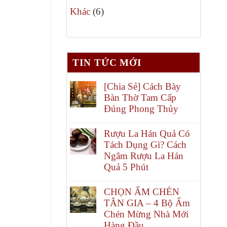
6
phẩm
Khác
6
sản
phẩm
TIN TỨC MỚI
[Chia Sẻ] Cách Bày
Bàn Thờ Tam Cấp
Đúng Phong Thủy
Rượu La Hán Quả Có
Tách Dụng Gì? Cách
Ngâm Rượu La Hán
Quả 5 Phút
CHỌN ẤM CHÉN
TÂN GIA – 4 Bộ Ấm
Chén Mừng Nhà Mới
Hàng Đầu