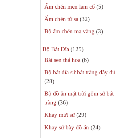
sản
5
Ấm chén men lam cổ
5
phẩm
sản
32
Ấm chén tử sa
32
phẩm
sản
3
Bộ ấm chén mạ vàng
3
phẩm
sản
125
phẩm
Bộ Bát Đĩa
125
sản
6
Bát sen thả hoa
6
phẩm
sản
Bộ bát đĩa sứ bát tràng đầy đủ
phẩm
28
28
sản
Bộ đồ ăn mặt trời gốm sứ bát
phẩm
36
tràng
36
sản
29
Khay mứt sứ
29
phẩm
sản
24
Khay sứ bày đồ ăn
24
phẩm
sản