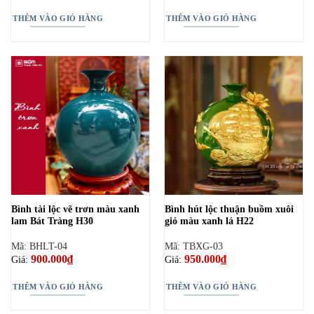
THÊM VÀO GIỎ HÀNG
THÊM VÀO GIỎ HÀNG
Bình tài lộc vẽ trơn màu xanh
Bình hút lộc thuận buồm xuôi
lam Bát Tràng H30
gió màu xanh lá H22
Mã: BHLT-04
Mã: TBXG-03
900.000
₫
950.000
₫
Giá:
Giá:
THÊM VÀO GIỎ HÀNG
THÊM VÀO GIỎ HÀNG