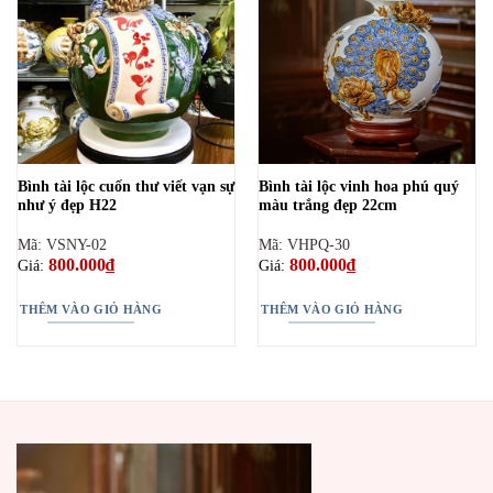
Bình tài lộc cuốn thư viết vạn sự
Bình tài lộc vinh hoa phú quý
như ý đẹp H22
màu trắng đẹp 22cm
Mã: VSNY-02
Mã: VHPQ-30
800.000
₫
800.000
₫
Giá:
Giá:
THÊM VÀO GIỎ HÀNG
THÊM VÀO GIỎ HÀNG