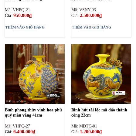
Mã: VHPQ-21
Mã: VSNY-03
950.000
₫
2.500.000
₫
Giá:
Giá:
THÊM VÀO GIỎ HÀNG
THÊM VÀO GIỎ HÀNG
Bình phong thủy vinh hoa phú
Bình hút tài lộc mã đáo thành
quý màu vàng 41cm
công 22cm
Mã: VHPQ-27
Mã: MĐTC-01
6.400.000
₫
1.200.000
₫
Giá:
Giá: