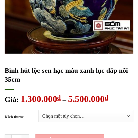
Bình hút lộc sen hạc màu xanh lục đắp nổi
35cm
1.300.000
₫
5.500.000
₫
Khoảng
Giá:
–
giá:
từ
Kích thước
1.300.000
đến
5.500.000
Bình hút lộc sen hạc màu xanh lục đắp nổi 35cm số lượng