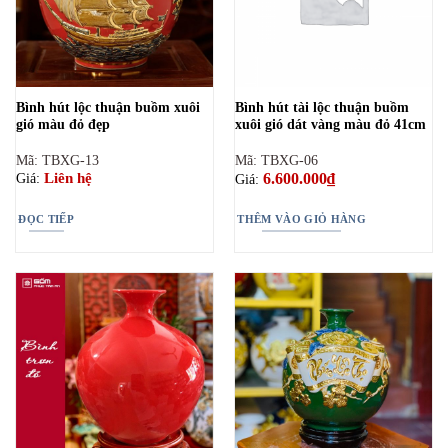
Bình hút lộc thuận buồm xuôi
Bình hút tài lộc thuận buồm
gió màu đỏ đẹp
xuôi gió dát vàng màu đỏ 41cm
Mã: TBXG-13
Mã: TBXG-06
6.600.000
₫
Liên hệ
Giá:
Giá:
ĐỌC TIẾP
THÊM VÀO GIỎ HÀNG