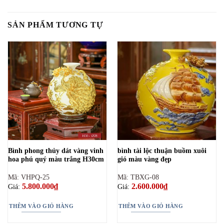
SẢN PHẨM TƯƠNG TỰ
Bình phong thủy dát vàng vinh
bình tài lộc thuận buồm xuôi
hoa phú quý màu trắng H30cm
gió màu vàng đẹp
Mã: VHPQ-25
Mã: TBXG-08
5.800.000
₫
2.600.000
₫
Giá:
Giá:
THÊM VÀO GIỎ HÀNG
THÊM VÀO GIỎ HÀNG