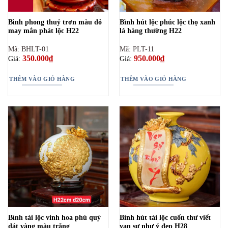
Bình phong thuỷ trơn màu đỏ
Bình hút lộc phúc lộc thọ xanh
may mắn phát lộc H22
lá hàng thường H22
Mã: BHLT-01
Mã: PLT-11
350.000
₫
950.000
₫
Giá:
Giá:
THÊM VÀO GIỎ HÀNG
THÊM VÀO GIỎ HÀNG
Bình tài lộc vinh hoa phú quý
Bình hút tài lộc cuốn thư viết
dát vàng màu trắng
vạn sự như ý đẹp H28