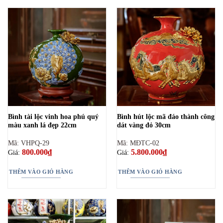
Bình tài lộc vinh hoa phú quý
Bình hút lộc mã đáo thành công
màu xanh lá đẹp 22cm
dát vàng đỏ 30cm
Mã: VHPQ-29
Mã: MĐTC-02
800.000
₫
5.800.000
₫
Giá:
Giá:
THÊM VÀO GIỎ HÀNG
THÊM VÀO GIỎ HÀNG