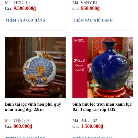
Mã: TBXG-05
Mã: VSNY-01
9.500.000
₫
950.000
₫
Giá:
Giá:
THÊM VÀO GIỎ HÀNG
THÊM VÀO GIỎ HÀNG
Bình tài lộc vinh hoa phú quý
bình hút lộc trơn màu xanh lục
màu trắng đẹp 22cm
Bát Tràng cao cấp H35
Mã: VHPQ-30
Mã: BHLT-02
800.000
₫
1.500.000
₫
Giá:
Giá: