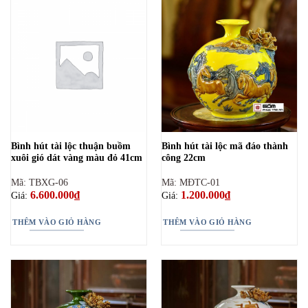
Bình hút tài lộc thuận buồm
Bình hút tài lộc mã đáo thành
xuôi gió dát vàng màu đỏ 41cm
công 22cm
Mã: TBXG-06
Mã: MĐTC-01
6.600.000
₫
1.200.000
₫
Giá:
Giá:
THÊM VÀO GIỎ HÀNG
THÊM VÀO GIỎ HÀNG