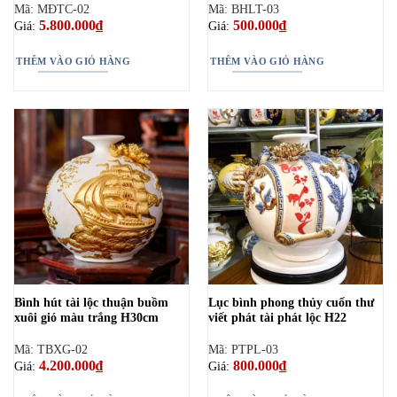
Mã: MĐTC-02
Mã: BHLT-03
5.800.000
₫
500.000
₫
Giá:
Giá:
THÊM VÀO GIỎ HÀNG
THÊM VÀO GIỎ HÀNG
Bình hút tài lộc thuận buồm
Lục bình phong thủy cuốn thư
xuôi gió màu trắng H30cm
viết phát tài phát lộc H22
Mã: TBXG-02
Mã: PTPL-03
4.200.000
₫
800.000
₫
Giá:
Giá: