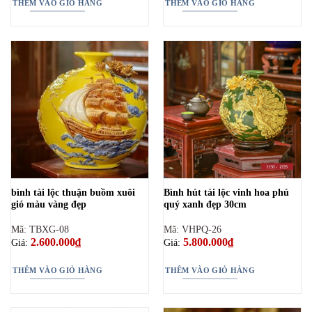
THÊM VÀO GIỎ HÀNG
THÊM VÀO GIỎ HÀNG
bình tài lộc thuận buồm xuôi
Bình hút tài lộc vinh hoa phú
gió màu vàng đẹp
quý xanh đẹp 30cm
Mã: TBXG-08
Mã: VHPQ-26
2.600.000
₫
5.800.000
₫
Giá:
Giá:
THÊM VÀO GIỎ HÀNG
THÊM VÀO GIỎ HÀNG