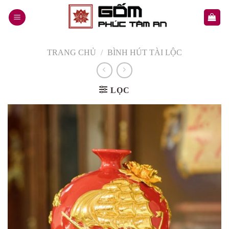
Skip
to
content
TRANG CHỦ
/
BÌNH HÚT TÀI LỘC
LỌC