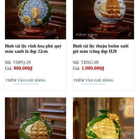
Bình tài lộc vinh hoa phú quý
Bình tài lộc thuận buồm xuôi
màu xanh lá đẹp 22cm
gió màu trắng đẹp H28
Mã: VHPQ-29
Mã: TBXG-09
800.000
₫
1.900.000
₫
Giá:
Giá:
THÊM VÀO GIỎ HÀNG
THÊM VÀO GIỎ HÀNG