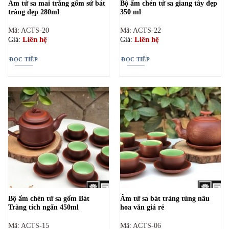
Ấm tử sa mai trắng gốm sứ bát
Bộ ấm chén tử sa giang tây đẹp
tràng đẹp 280ml
350 ml
Mã: ACTS-20
Mã: ACTS-22
Liên hệ
Liên hệ
Giá:
Giá:
ĐỌC TIẾP
ĐỌC TIẾP
Bộ ấm chén tử sa gốm Bát
Ấm tử sa bát tràng tùng nâu
Tràng tích ngấn 450ml
hoa văn giá rẻ
Mã: ACTS-15
Mã: ACTS-06