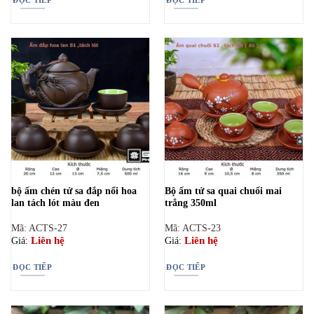
bộ ấm chén tử sa đắp nổi hoa
Bộ ấm tử sa quai chuối mai
lan tách lót màu đen
trắng 350ml
Mã: ACTS-27
Mã: ACTS-23
Liên hệ
Liên hệ
Giá:
Giá:
ĐỌC TIẾP
ĐỌC TIẾP