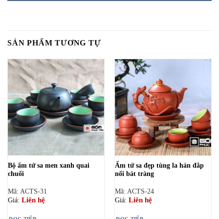
SẢN PHẨM TƯƠNG TỰ
Bộ ấm tử sa men xanh quai
Ấm tử sa đẹp tùng la hán đắp
chuối
nổi bát tràng
Mã: ACTS-31
Mã: ACTS-24
Liên hệ
Liên hệ
Giá:
Giá:
ĐỌC TIẾP
ĐỌC TIẾP