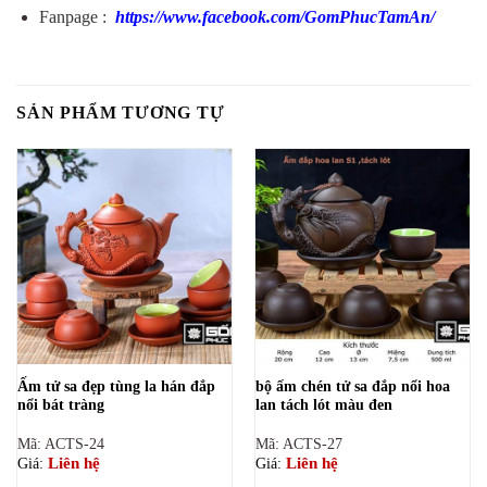
Fanpage :
https://www.facebook.com/GomPhucTamAn/
SẢN PHẨM TƯƠNG TỰ
Ấm tử sa đẹp tùng la hán đắp
bộ ấm chén tử sa đắp nổi hoa
nổi bát tràng
lan tách lót màu đen
Mã: ACTS-24
Mã: ACTS-27
Liên hệ
Liên hệ
Giá:
Giá: