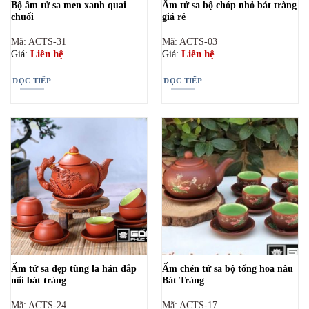
Bộ ấm tử sa men xanh quai
Ấm tử sa bộ chóp nhỏ bát tràng
chuối
giá rẻ
Mã: ACTS-31
Mã: ACTS-03
Liên hệ
Liên hệ
Giá:
Giá:
ĐỌC TIẾP
ĐỌC TIẾP
Ấm tử sa đẹp tùng la hán đắp
Ấm chén tử sa bộ tống hoa nâu
nổi bát tràng
Bát Tràng
Mã: ACTS-24
Mã: ACTS-17