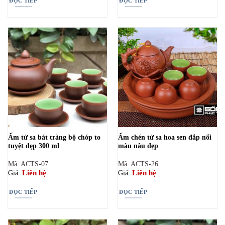
ĐỌC TIẾP
ĐỌC TIẾP
Ấm tử sa bát tràng bộ chóp to
Ấm chén tử sa hoa sen đắp nổi
tuyệt đẹp 300 ml
màu nâu đẹp
Mã: ACTS-07
Mã: ACTS-26
Liên hệ
Liên hệ
Giá:
Giá:
ĐỌC TIẾP
ĐỌC TIẾP