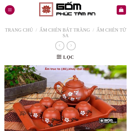
Skip
to
content
TRANG CHỦ
/
ẤM CHÉN BÁT TRÀNG
/
ẤM CHÉN TỬ
SA
LỌC