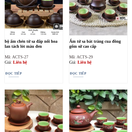
bộ ấm chén tử sa đắp nổi hoa
Ấm tử sa bát tràng cua đồng
lan tách lót màu đen
gốm sứ cao cấp
Mã: ACTS-27
Mã: ACTS-29
Liên hệ
Liên hệ
Giá:
Giá:
ĐỌC TIẾP
ĐỌC TIẾP