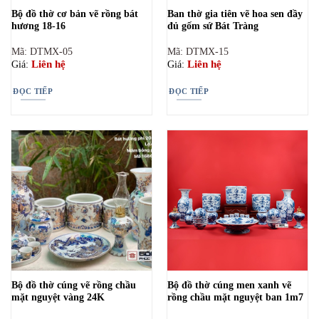
Bộ đồ thờ cơ bản vẽ rồng bát
Ban thờ gia tiên vẽ hoa sen đầy
hương 18-16
đủ gốm sứ Bát Tràng
Mã: DTMX-05
Mã: DTMX-15
Liên hệ
Liên hệ
Giá:
Giá:
ĐỌC TIẾP
ĐỌC TIẾP
Bộ đồ thờ cúng vẽ rồng chầu
Bộ đồ thờ cúng men xanh vẽ
mặt nguyệt vàng 24K
rồng chầu mặt nguyệt ban 1m7