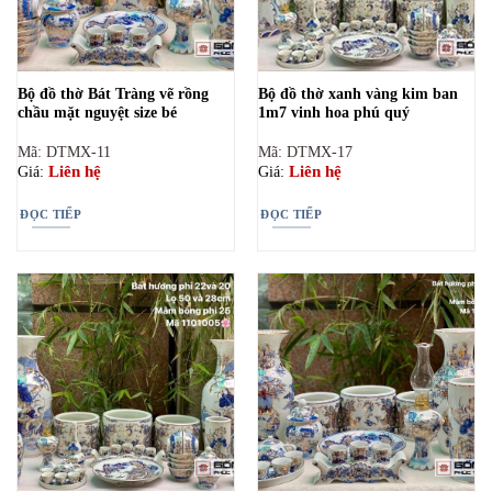
Bộ đồ thờ Bát Tràng vẽ rồng
Bộ đồ thờ xanh vàng kim ban
chầu mặt nguyệt size bé
1m7 vinh hoa phú quý
Mã: DTMX-11
Mã: DTMX-17
Liên hệ
Liên hệ
Giá:
Giá:
ĐỌC TIẾP
ĐỌC TIẾP