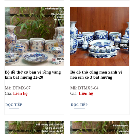
Bộ đồ thờ cơ bản vẽ rồng vàng
Bộ đồ thờ cúng men xanh vẽ
kim bát hương 22-20
hoa sen có 3 bát hương
Mã: DTMX-07
Mã: DTMXS-04
Liên hệ
Liên hệ
Giá:
Giá:
ĐỌC TIẾP
ĐỌC TIẾP