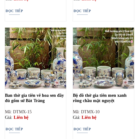
ĐỌC TIẾP
ĐỌC TIẾP
Ban thờ gia tiên vẽ hoa sen đầy
Bộ đồ thờ gia tiên men xanh
đủ gốm sứ Bát Tràng
rồng chầu mặt nguyệt
Mã: DTMX-15
Mã: DTMX-10
Liên hệ
Liên hệ
Giá:
Giá:
ĐỌC TIẾP
ĐỌC TIẾP