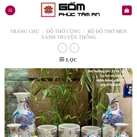
Skip
to
content
TRANG CHỦ
/
ĐỒ THỜ CÚNG
/
BỘ ĐỒ THỜ MEN
XANH TRUYỀN THỐNG
LỌC