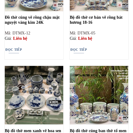
Đồ thờ cúng vẽ rồng chậu mặt
Bộ đồ thờ cơ bản vẽ rồng bát
nguyệt vàng kim 24K
hương 18-16
Mã: DTMX-12
Mã: DTMX-05
Liên hệ
Liên hệ
Giá:
Giá:
ĐỌC TIẾP
ĐỌC TIẾP
Bộ đồ thờ men xanh vẽ hoa sen
Bộ đồ thờ cúng ban thờ tổ men