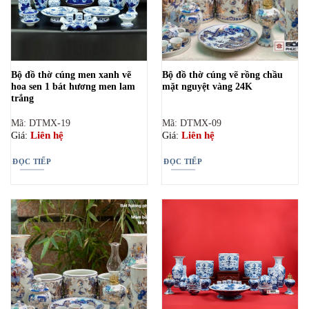
Bộ đồ thờ cúng men xanh vẽ
Bộ đồ thờ cúng vẽ rồng chầu
hoa sen 1 bát hương men lam
mặt nguyệt vàng 24K
trắng
Mã: DTMX-19
Mã: DTMX-09
Liên hệ
Liên hệ
Giá:
Giá:
ĐỌC TIẾP
ĐỌC TIẾP