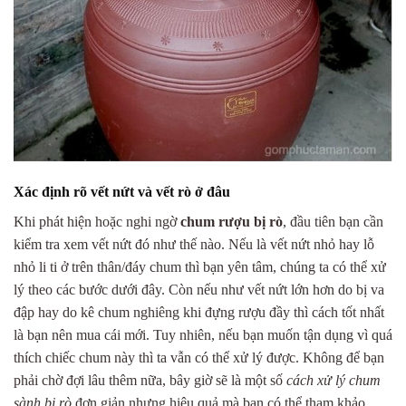
Xác định rõ vết nứt và vết rò ở đâu
Khi phát hiện hoặc nghi ngờ
chum rượu bị rò
, đầu tiên bạn cần
kiểm tra xem vết nứt đó như thế nào. Nếu là vết nứt nhỏ hay lỗ
nhỏ li ti ở trên thân/đáy chum thì bạn yên tâm, chúng ta có thể xử
lý theo các bước dưới đây. Còn nếu như vết nứt lớn hơn do bị va
đập hay do kê chum nghiêng khi đựng rượu đầy thì cách tốt nhất
là bạn nên mua cái mới. Tuy nhiên, nếu bạn muốn tận dụng vì quá
thích chiếc chum này thì ta vẫn có thể xử lý được. Không để bạn
phải chờ đợi lâu thêm nữa, bây giờ sẽ là một số
cách xử lý chum
sành bị rò
đơn giản nhưng hiệu quả mà bạn có thể tham khảo.