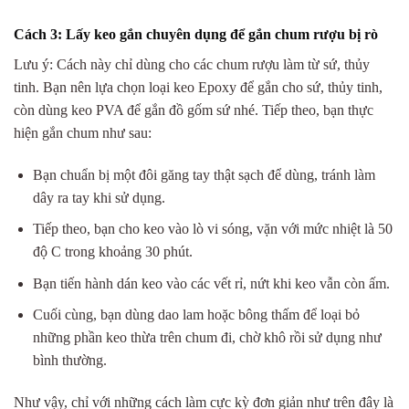
Cách 3: Lấy keo gắn chuyên dụng để gắn chum rượu bị rò
Lưu ý: Cách này chỉ dùng cho các chum rượu làm từ sứ, thủy
tinh. Bạn nên lựa chọn loại keo Epoxy để gắn cho sứ, thủy tinh,
còn dùng keo PVA để gắn đồ gốm sứ nhé. Tiếp theo, bạn thực
hiện gắn chum như sau:
Bạn chuẩn bị một đôi găng tay thật sạch để dùng, tránh làm
dây ra tay khi sử dụng.
Tiếp theo, bạn cho keo vào lò vi sóng, vặn với mức nhiệt là 50
độ C trong khoảng 30 phút.
Bạn tiến hành dán keo vào các vết rỉ, nứt khi keo vẫn còn ấm.
Cuối cùng, bạn dùng dao lam hoặc bông thấm để loại bỏ
những phần keo thừa trên chum đi, chờ khô rồi sử dụng như
bình thường.
Như vậy, chỉ với những cách làm cực kỳ đơn giản như trên đây là