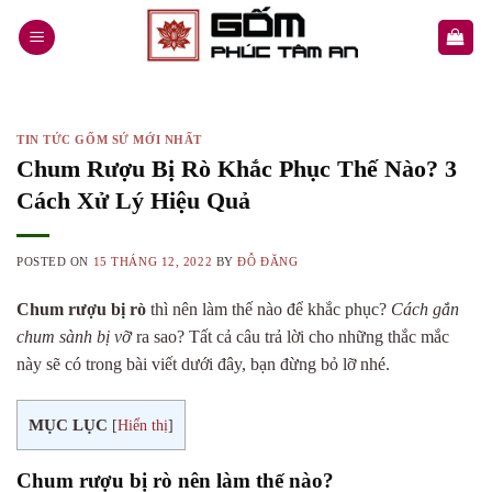
Skip
to
content
TIN TỨC GỐM SỨ MỚI NHẤT
Chum Rượu Bị Rò Khắc Phục Thế Nào? 3
Cách Xử Lý Hiệu Quả
POSTED ON
15 THÁNG 12, 2022
BY
ĐỖ ĐĂNG
Chum rượu bị rò
thì nên làm thế nào để khắc phục?
Cách gắn
chum sành bị vỡ
ra sao? Tất cả câu trả lời cho những thắc mắc
này sẽ có trong bài viết dưới đây, bạn đừng bỏ lỡ nhé.
MỤC LỤC
[
Hiển thị
]
Chum rượu bị rò nên làm thế nào?