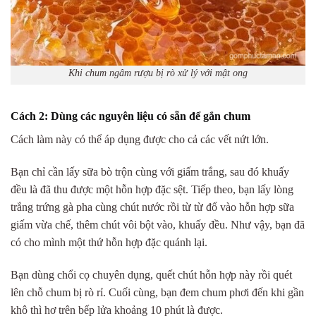
Khi chum ngâm rượu bị rò xử lý với mật ong
Cách 2: Dùng các nguyên liệu có sẵn để gắn chum
Cách làm này có thể áp dụng được cho cả các vết nứt lớn.
Bạn chỉ cần lấy sữa bò trộn cùng với giấm trắng, sau đó khuấy
đều là đã thu được một hỗn hợp đặc sệt. Tiếp theo, bạn lấy lòng
trắng trứng gà pha cùng chút nước rồi từ từ đổ vào hỗn hợp sữa
giấm vừa chế, thêm chút vôi bột vào, khuấy đều. Như vậy, bạn đã
có cho mình một thứ hỗn hợp đặc quánh lại.
Bạn dùng chổi cọ chuyên dụng, quết chút hỗn hợp này rồi quét
lên chỗ chum bị rò rỉ. Cuối cùng, bạn đem chum phơi đến khi gần
khô thì hơ trên bếp lửa khoảng 10 phút là được.