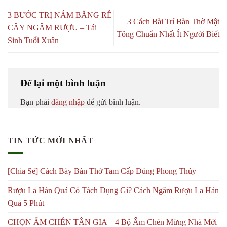
3 BƯỚC TRỊ NÁM BẰNG RỄ
3 Cách Bài Trí Bàn Thờ Mật
CÂY NGÂM RƯỢU – Tái
Tông Chuẩn Nhất Ít Người Biết
Sinh Tuổi Xuân
Để lại một bình luận
Bạn phải
đăng nhập
để gửi bình luận.
TIN TỨC MỚI NHẤT
[Chia Sẻ] Cách Bày Bàn Thờ Tam Cấp Đúng Phong Thủy
Rượu La Hán Quả Có Tách Dụng Gì? Cách Ngâm Rượu La Hán
Quả 5 Phút
CHỌN ẤM CHÉN TÂN GIA – 4 Bộ Ấm Chén Mừng Nhà Mới