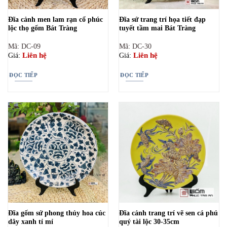
Đĩa cảnh men lam rạn cổ phúc
Đĩa sứ trang trí họa tiết đạp
lộc thọ gốm Bát Tràng
tuyết tầm mai Bát Tràng
Mã: DC-09
Mã: DC-30
Liên hệ
Liên hệ
Giá:
Giá:
ĐỌC TIẾP
ĐỌC TIẾP
Đĩa gốm sứ phong thủy hoa cúc
Đĩa cảnh trang trí vẽ sen cá phú
dây xanh tỉ mỉ
quý tài lộc 30-35cm