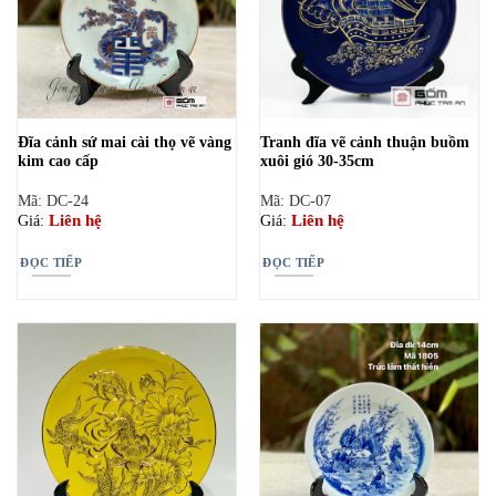
Đĩa cảnh sứ mai cài thọ vẽ vàng
Tranh đĩa vẽ cảnh thuận buồm
kim cao cấp
xuôi gió 30-35cm
Mã: DC-24
Mã: DC-07
Liên hệ
Liên hệ
Giá:
Giá:
ĐỌC TIẾP
ĐỌC TIẾP