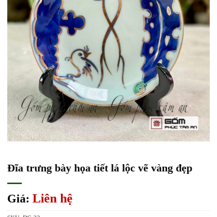
Đĩa trưng bày họa tiết lá lộc vẽ vàng đẹp
Liên hệ
Giá: