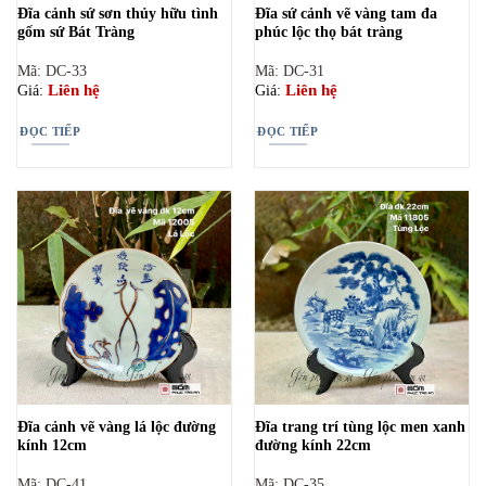
Đĩa cảnh sứ sơn thủy hữu tình
Đĩa sứ cảnh vẽ vàng tam đa
gốm sứ Bát Tràng
phúc lộc thọ bát tràng
Mã: DC-33
Mã: DC-31
Liên hệ
Liên hệ
Giá:
Giá:
ĐỌC TIẾP
ĐỌC TIẾP
Đĩa cảnh vẽ vàng lá lộc đường
Đĩa trang trí tùng lộc men xanh
kính 12cm
đường kính 22cm
Mã: DC-41
Mã: DC-35