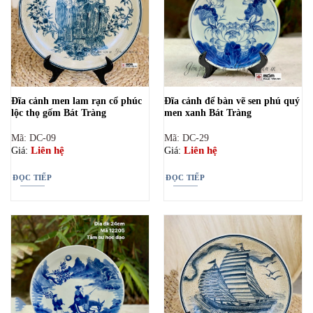
Đĩa cảnh men lam rạn cổ phúc
Đĩa cảnh để bàn vẽ sen phú quý
lộc thọ gốm Bát Tràng
men xanh Bát Tràng
Mã: DC-09
Mã: DC-29
Liên hệ
Liên hệ
Giá:
Giá:
ĐỌC TIẾP
ĐỌC TIẾP