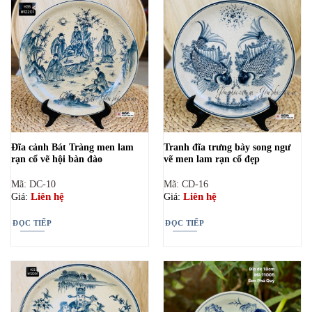
Đĩa cảnh Bát Tràng men lam
Tranh đĩa trưng bày song ngư
rạn cổ vẽ hội bàn đào
vẽ men lam rạn cổ đẹp
Mã: DC-10
Mã: CD-16
Liên hệ
Liên hệ
Giá:
Giá:
ĐỌC TIẾP
ĐỌC TIẾP