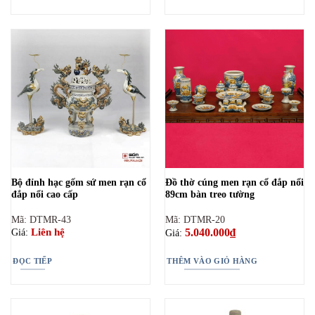
Bộ đỉnh hạc gốm sứ men rạn cổ
Đồ thờ cúng men rạn cổ đắp nổi
đắp nổi cao cấp
89cm bàn treo tường
Mã: DTMR-43
Mã: DTMR-20
5.040.000
₫
Liên hệ
Giá:
Giá:
ĐỌC TIẾP
THÊM VÀO GIỎ HÀNG