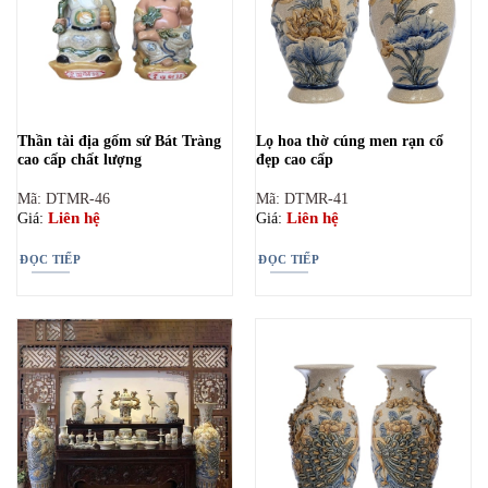
Thần tài địa gốm sứ Bát Tràng
Lọ hoa thờ cúng men rạn cổ
cao cấp chất lượng
đẹp cao cấp
Mã: DTMR-46
Mã: DTMR-41
Liên hệ
Liên hệ
Giá:
Giá:
ĐỌC TIẾP
ĐỌC TIẾP