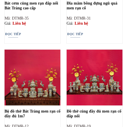
Bát cơm cúng men rạn đắp nổi
Đĩa mâm bồng đựng ngũ quả
Bát Tràng cao cấp
men rạn cổ
Mã: DTMR-35
Mã: DTMR-31
Liên hệ
Liên hệ
Giá:
Giá:
ĐỌC TIẾP
ĐỌC TIẾP
Bộ đồ thờ Bát Tràng men rạn cổ
Đồ thờ cúng đầy đủ men rạn cổ
đầy đủ 1m7
đắp nổi
Mã: DTMR-12
Mã: DTMR-19